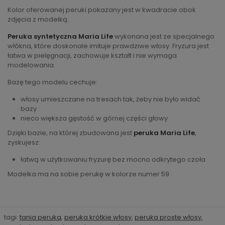
Kolor oferowanej peruki pokazany jest w kwadracie obok
zdjęcia z modelką.
Peruka syntetyczna Maria Life
wykonana jest ze specjalnego
włókna, które doskonale imituje prawdziwe włosy. Fryzura jest
łatwa w pielęgnacji, zachowuje kształt i nie wymaga
modelowania.
Bazę tego modelu cechuje:
włosy umieszczane na tresach tak, żeby nie było widać
bazy
nieco większa gęstość w górnej części głowy
Dzięki bazie, na której zbudowana jest
peruka Maria Life
,
zyskujesz:
łatwą w użytkowaniu fryzurę bez mocno odkrytego czoła
Modelka ma na sobie perukę w kolorze numer 59.
tagi:
tania peruka
,
peruka krótkie włosy
,
peruka proste włosy
,