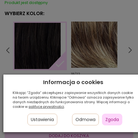
Produkt jest dostępny
WYBIERZ KOLOR:
18/22
26/2
4/6
Informacja o cookies
Klikając “Zgoda” akceptujesz zapisywanie wszystkich danych cookie
Ilość szt.:
na twoim urządzeniu. Kliknięcie “Odmowa” oznacza zapisywanie tylko
danych niezbędnych do funkcjonowania strony. Więcej informacji o
cookie w
polityce prywatności
.
350,00 zł
Ustawienia
Odmowa
Zgoda
DODAJ DO KOSZYKA