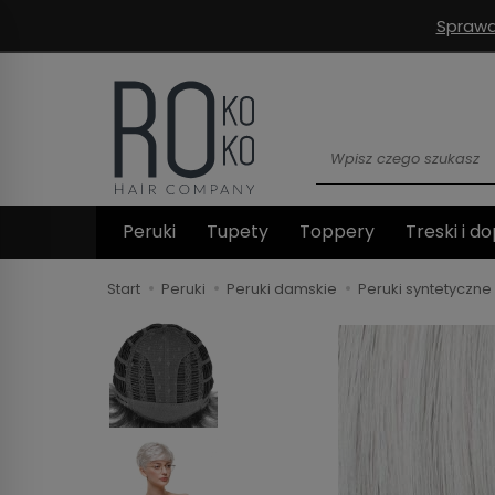
Sprawd
Wyszukaj
Peruki
Tupety
Toppery
Treski i do
Start
Peruki
Peruki damskie
Peruki syntetyczne