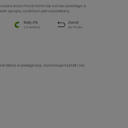
ntowany kolor może różnić się od rzeczywistego w
ień sprzętu, na którym jest wyświetlany.
Raty 0%
Zwrot
z Comfino
do 14 dni
t łatwa w pielęgnacji, zachowuje kształt i nie