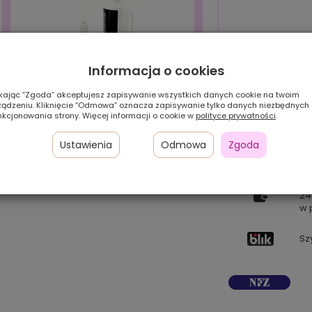
Informacja o cookies
ikając “Zgoda” akceptujesz zapisywanie wszystkich danych cookie na twoim
ządzeniu. Kliknięcie “Odmowa” oznacza zapisywanie tylko danych niezbędnych
nkcjonowania strony. Więcej informacji o cookie w
polityce prywatności
.
Ustawienia
Odmowa
Zgoda
Zestaw HIT! (szampon+serum)
Pł
24
w 
Sz