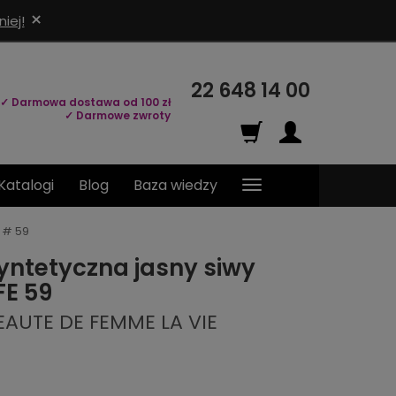
×
iej!
22 648 14 00
✓ Darmowa dostawa od 100 zł
✓ Darmowe zwroty
Katalogi
Blog
Baza wiedzy
E # 59
yntetyczna jasny siwy
FE 59
EAUTE DE FEMME LA VIE