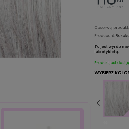
Obserwuj produkt:
Producent:
Rokok
To jest wyrób me
lub etykietą.
Produkt jest dostę
WYBIERZ KOLOR
4/6
8/16/30R
59