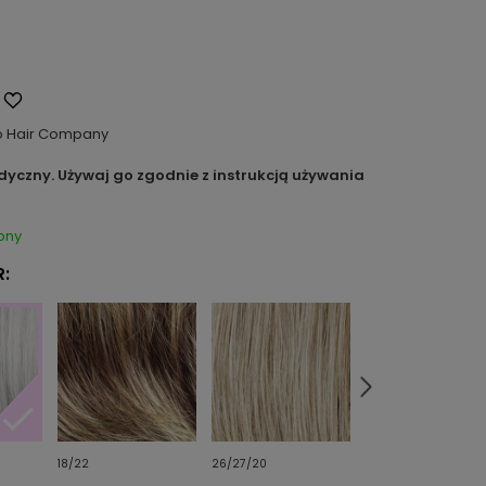
o Hair Company
dyczny. Używaj go zgodnie z instrukcją używania
pny
:
18/22
26/27/20
30/33