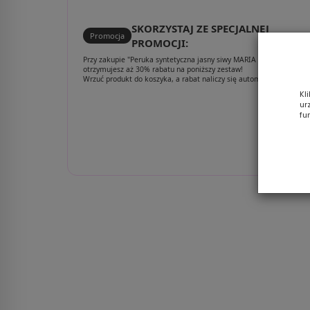
SKORZYSTAJ ZE SPECJALNEJ
Promocja
PROMOCJI:
Przy zakupie "Peruka syntetyczna jasny siwy MARIA LIFE # 59"
otrzymujesz aż 30% rabatu na poniższy zestaw!
Wrzuć produkt do koszyka, a rabat naliczy się automatycznie.
Kl
ur
fu