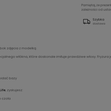
Pamiętaj, że preze
zależności od ustaw
Szybka
dostawa
bok zdjęcia z modelką.
jalnego włókna, które doskonale imituje prawdziwe włosy. Fryzura jes
 widać bazy
Life
, zyskujesz:
o czoła