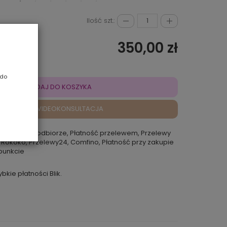
Ilość szt.:
350,00 zł
 do
DODAJ DO KOSZYKA
VIDEOKONSULTACJA
atność przy odbiorze, Płatność przelewem, Przelewy
 Rokoko, Przelewy24, Comfino, Płatność przy zakupie
punkcie
ybkie płatności Blik.