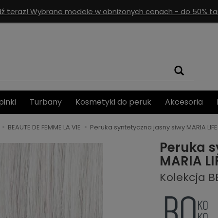
ź teraz! Wybrane modele w obniżonych cenach - do 50% tan
pinki
Turbany
Kosmetyki do peruk
Akcesoria
BEAUTE DE FEMME LA VIE
Peruka syntetyczna jasny siwy MARIA LIF
Peruka s
MARIA LI
Kolekcja B