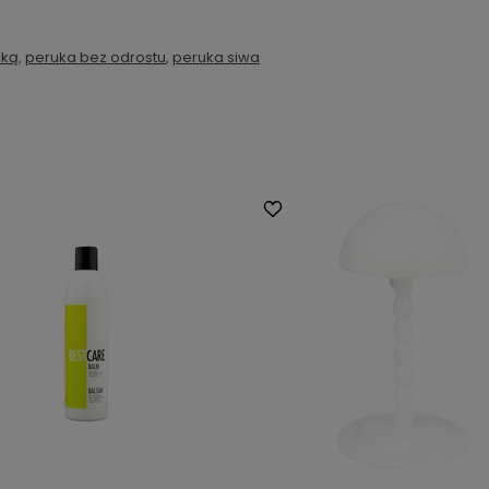
wką
,
peruka bez odrostu
,
peruka siwa