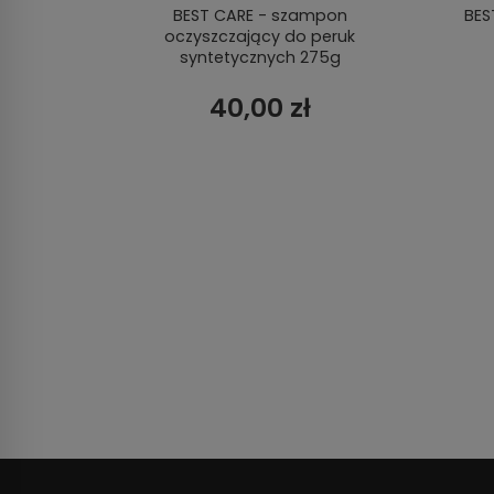
walna
BEST CARE - szampon
BES
oczyszczający do peruk
syntetycznych 275g
40,00 zł