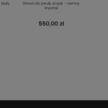
 biały
Głowa do peruk, stojak - ciemny
Stoj
kryształ
550,00 zł