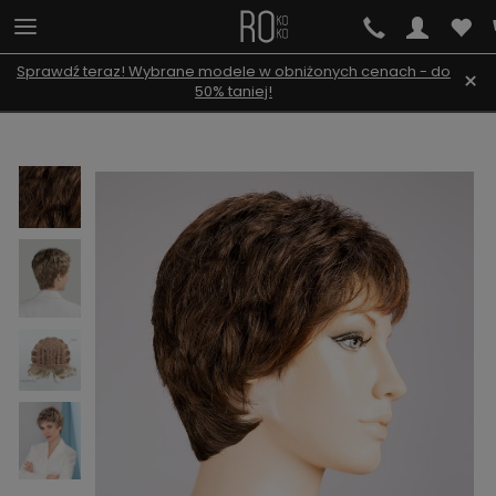
Sprawdź teraz! Wybrane modele w obniżonych cenach - do
×
50% taniej!