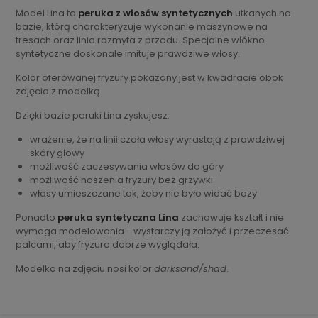
Model Lina to
peruka z włosów syntetycznych
utkanych na
bazie, którą charakteryzuje wykonanie maszynowe na
tresach oraz linia rozmyta z przodu. Specjalne włókno
syntetyczne doskonale imituje prawdziwe włosy.
Kolor oferowanej fryzury pokazany jest w kwadracie obok
zdjęcia z modelką.
Dzięki bazie peruki Lina zyskujesz:
wrażenie, że na linii czoła włosy wyrastają z prawdziwej
skóry głowy
możliwość zaczesywania włosów do góry
możliwość noszenia fryzury bez grzywki
włosy umieszczane tak, żeby nie było widać bazy
Ponadto
peruka syntetyczna Lina
zachowuje kształt i nie
wymaga modelowania - wystarczy ją założyć i przeczesać
palcami, aby fryzura dobrze wyglądała.
Modelka na zdjęciu nosi kolor
darksand/shad
.