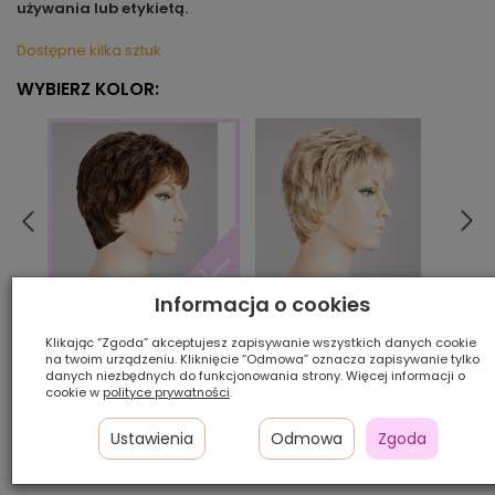
używania lub etykietą.
Dostępne kilka sztuk
WYBIERZ KOLOR:
Informacja o cookies
bahamabeige/shad
beig
darkchocolate/shad
Klikając “Zgoda” akceptujesz zapisywanie wszystkich danych cookie
na twoim urządzeniu. Kliknięcie “Odmowa” oznacza zapisywanie tylko
danych niezbędnych do funkcjonowania strony. Więcej informacji o
Ilość szt.:
cookie w
polityce prywatności
.
1 050,00 zł
Ustawienia
Odmowa
Zgoda