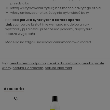
przedziałka
łatwą w użytkowaniu fryzurę bez mocno odkrytego czoła
włosy umieszczane tak, żeby nie było widać bazy
Ponadto
peruka syntetyczna termoodporna
Link
zachowuje kształt i nie wymaga modelowania -
wystarczy ją założyć i przeczesać palcami, aby fryzura
dobrze wyglądała.
Modelka na zdjęciu nosi kolor
cinnamonbrown rooted
.
tagi:
peruka termoodporna
,
peruka do linii brody
,
peruka proste
włosy
,
peruka z odrostem
,
peruka lace front
Akcesoria