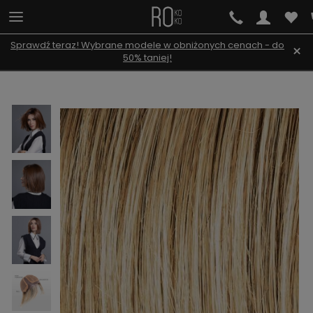
Sprawdź teraz! Wybrane modele w obniżonych cenach - do
×
50% taniej!