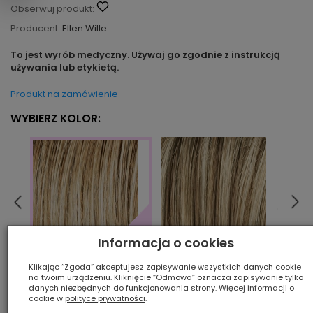
Obserwuj produkt:
Producent:
Ellen Wille
To jest wyrób medyczny. Używaj go zgodnie z instrukcją
używania lub etykietą.
Produkt na zamówienie
WYBIERZ KOLOR:
Informacja o cookies
sandmulti rooted
espre
sahara beige rooted
Klikając “Zgoda” akceptujesz zapisywanie wszystkich danych cookie
na twoim urządzeniu. Kliknięcie “Odmowa” oznacza zapisywanie tylko
danych niezbędnych do funkcjonowania strony. Więcej informacji o
cookie w
polityce prywatności
.
Ilość szt.: