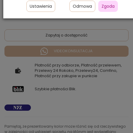
Ustawienia
Odmowa
Zgoda
1 400,00 zł
Zapytaj o dostępność
VIDEOKONSULTACJA
Płatność przy odbiorze, Płatność przelewem,
Przelewy 24 Rokoko, Przelewy24, Comfino,
Płatność przy zakupie w punkcie
Szybkie płatności Blik.
Pamiętaj, że prezentowany kolor może różnić się od rzeczywistego
w zależności od ustawień sprzętu, na którym jest wyświetlany.