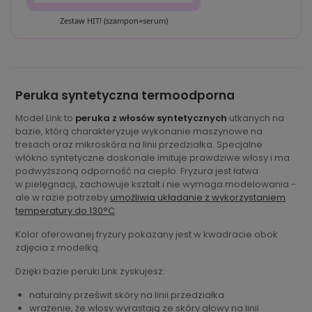
Zestaw HIT! (szampon+serum)
Peruka syntetyczna termoodporna
Model Link to
peruka z włosów syntetycznych
utkanych na
bazie, którą charakteryzuje wykonanie maszynowe na
tresach oraz mikroskóra na linii przedziałka. Specjalne
włókno syntetyczne doskonale imituje prawdziwe włosy i ma
podwyższoną odporność na ciepło. Fryzura jest łatwa
w pielęgnacji, zachowuje kształt i nie wymaga modelowania -
ale w razie potrzeby
umożliwia układanie z wykorzystaniem
temperatury do 130°C
.
Kolor oferowanej fryzury pokazany jest w kwadracie obok
zdjęcia z modelką.
Dzięki bazie peruki Link zyskujesz:
naturalny prześwit skóry na linii przedziałka
wrażenie, że włosy wyrastają ze skóry głowy na linii