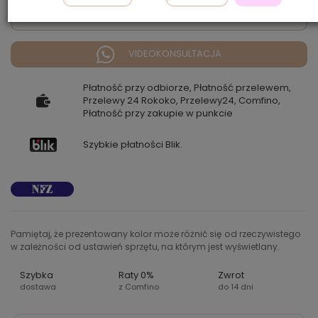
Zapytaj o dostępność
VIDEOKONSULTACJA
Płatność przy odbiorze, Płatność przelewem,
Przelewy 24 Rokoko, Przelewy24, Comfino,
Płatność przy zakupie w punkcie
Szybkie płatności Blik.
Pamiętaj, że prezentowany kolor może różnić się od rzeczywistego
w zależności od ustawień sprzętu, na którym jest wyświetlany.
Szybka
Raty 0%
Zwrot
dostawa
z Comfino
do 14 dni