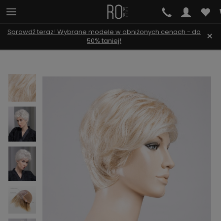
Sprawdź teraz! Wybrane modele w obniżonych cenach - do
×
50% taniej!