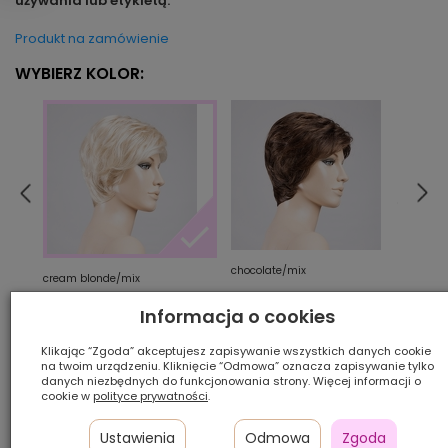
używania lub etykietą.
Produkt na zamówienie
WYBIERZ KOLOR:
chocolate/mix
coffe
cream blonde/mix
Informacja o cookies
Ilość szt.:
Klikając “Zgoda” akceptujesz zapisywanie wszystkich danych cookie
na twoim urządzeniu. Kliknięcie “Odmowa” oznacza zapisywanie tylko
danych niezbędnych do funkcjonowania strony. Więcej informacji o
2 100,00 zł
cookie w
polityce prywatności
.
Ustawienia
Odmowa
Zgoda