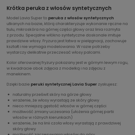
Krótka peruka z włosów syntetycznych
Model Lavia Super to
peruka z włosów syntetycznych
utkanych na bazie, którą charakteryzuje wykonanie ręczne na
tiulu, mikroskóra na górnej części głowy oraz linia rozmyta
z przodu. Specjalne włókno syntetyczne doskonale imituje
prawdziwe włosy. Fryzura jest łatwa w pielęgnacji, zachowuje
kształt i nie wymaga modelowania. W razie potrzeby
wystarczy delikatnie przeczesać włosy palcami.
Kolor oferowanej fryzury pokazany jest w górnym lewym rogu,
w kwadracie obok zdjęcia z modelką i na zdjęciu z
manekinem.
Dzięki bazie
peruki syntetycznej Lavia Super
zyskujesz:
naturalny prześwit skóry na górze głowy
wrażenie, że włosy wyrastają ze skóry głowy
nieco mniejszą gęstość włosów w górnej części
możliwość zmiany uczesania (ułożenia górnej partii
włosów w różnych kierunkach)
wrażenie, że na linii czoła włosy wyrastają z prawdziwej
skóry głowy
możliwość zaczesywania włosów do góry