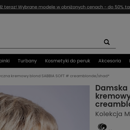
ź teraz! Wybrane modele w obniżonych cenach - do 50% tan
pinki
Turbany
Kosmetyki do peruk
Akcesoria
yczna kremowy blond SABBIA SOFT # creamblonde/shad*
Damska 
kremowy
creambl
Kolekcja 