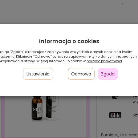
Informacja o cookies
ikając “Zgoda” akceptujesz zapisywanie wszystkich danych cookie na twoim
ządzeniu. Kliknięcie “Odmowa” oznacza zapisywanie tylko danych niezbędnych
nkcjonowania strony. Więcej informacji o cookie w
polityce prywatności
.
Ustawienia
Odmowa
Zgoda
Pł
24
w 
Sz
Pamiętaj, że preze