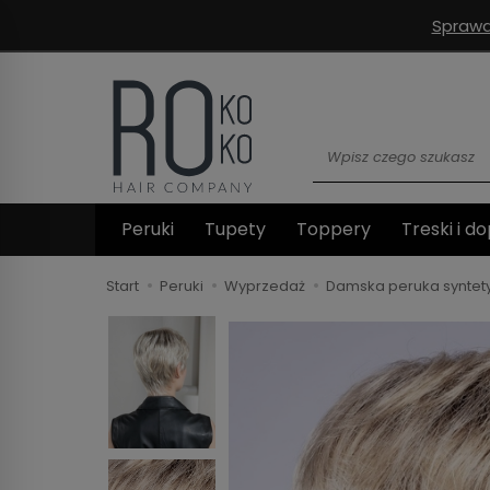
Sprawd
Wyszukaj
Peruki
Tupety
Toppery
Treski i do
Start
Peruki
Wyprzedaż
Damska peruka syntet