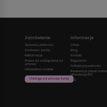
Zamówienie
Informacje
Sposoby płatności
O Nas
Dostawa i zwroty
Blog
Reklamacje
Kontakt
Prawo do odstąpienia od
Regulamin
umowy
Polityka prywatności
Ustawienia cookies
Rezerwacja peruki online
refundacją NFZ
FAQ