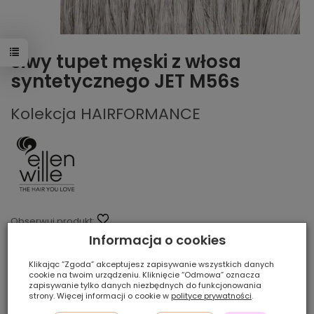
Siwy tupet męski z włosa
syntetycznego JET M56s
Kolekcja HAIRFORMANCE
Obserwuj produkt:
Informacja o cookies
Producent:
Ellen Wille
Klikając “Zgoda” akceptujesz zapisywanie wszystkich danych
To jest wyrób medyczny. Używaj go zgodnie z instrukcją
cookie na twoim urządzeniu. Kliknięcie “Odmowa” oznacza
używania lub etykietą.
zapisywanie tylko danych niezbędnych do funkcjonowania
strony. Więcej informacji o cookie w
polityce prywatności
.
Produkt na zamówienie