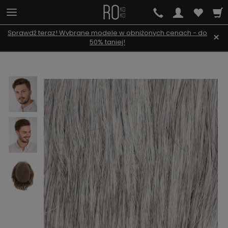
Sprawdź teraz! Wybrane modele w obniżonych cenach - do
×
50% taniej!