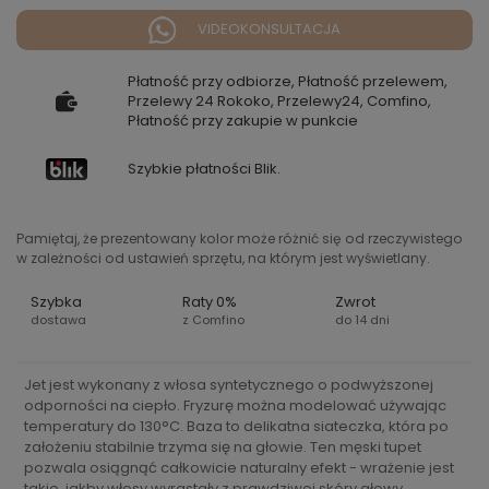
VIDEOKONSULTACJA
Płatność przy odbiorze, Płatność przelewem,
Przelewy 24 Rokoko, Przelewy24, Comfino,
Płatność przy zakupie w punkcie
Szybkie płatności Blik.
Pamiętaj, że prezentowany kolor może różnić się od rzeczywistego
w zależności od ustawień sprzętu, na którym jest wyświetlany.
Szybka
Raty 0%
Zwrot
dostawa
z Comfino
do 14 dni
Jet jest wykonany z włosa syntetycznego o podwyższonej
odporności na ciepło. Fryzurę można modelować używając
temperatury do 130°C. Baza to delikatna siateczka, która po
założeniu stabilnie trzyma się na głowie. Ten męski tupet
pozwala osiągnąć całkowicie naturalny efekt - wrażenie jest
takie, jakby włosy wyrastały z prawdziwej skóry głowy.