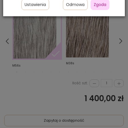
Ustawienia
Odmowa
Zgoda
WYBIERZ KOLOR:
M38s
M3s
M56s
Ilość szt.:
1 400,00 zł
Zapytaj o dostępność