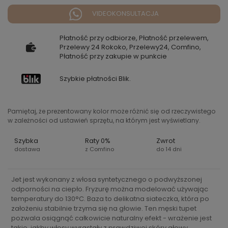
VIDEOKONSULTACJA
Płatność przy odbiorze, Płatność przelewem,
Przelewy 24 Rokoko, Przelewy24, Comfino,
Płatność przy zakupie w punkcie
Szybkie płatności Blik.
Pamiętaj, że prezentowany kolor może różnić się od rzeczywistego
w zależności od ustawień sprzętu, na którym jest wyświetlany.
Szybka
Raty 0%
Zwrot
dostawa
z Comfino
do 14 dni
Jet jest wykonany z włosa syntetycznego o podwyższonej
odporności na ciepło. Fryzurę można modelować używając
temperatury do 130°C. Baza to delikatna siateczka, która po
założeniu stabilnie trzyma się na głowie. Ten męski tupet
pozwala osiągnąć całkowicie naturalny efekt - wrażenie jest
takie, jakby włosy wyrastały z prawdziwej skóry głowy.