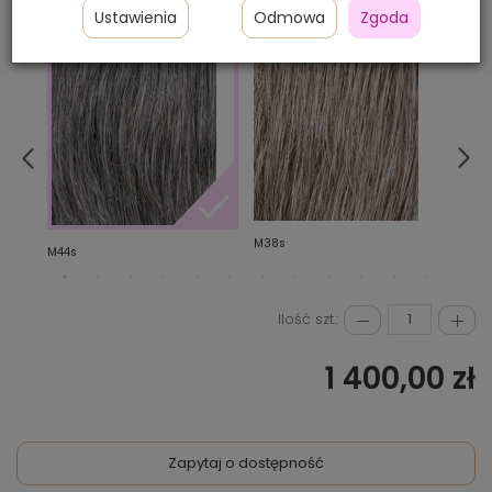
Ustawienia
Odmowa
Zgoda
WYBIERZ KOLOR:
M38s
M3s
M44s
Ilość szt.:
1 400,00 zł
Zapytaj o dostępność