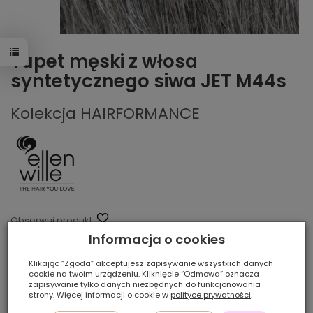
Tupet męski z włosa
syntetycznego siwa JET M44s
Kolekcja HAIRFORMANCE
Obserwuj produkt:
Informacja o cookies
Producent:
Ellen Wille
Klikając “Zgoda” akceptujesz zapisywanie wszystkich danych
To jest wyrób medyczny. Używaj go zgodnie z instrukcją
cookie na twoim urządzeniu. Kliknięcie “Odmowa” oznacza
używania lub etykietą.
zapisywanie tylko danych niezbędnych do funkcjonowania
strony. Więcej informacji o cookie w
polityce prywatności
.
Produkt na zamówienie