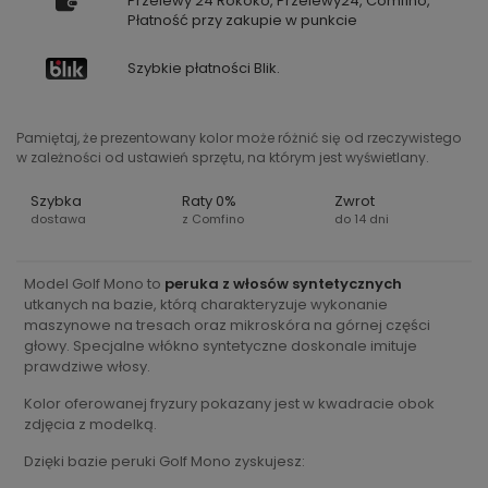
Przelewy 24 Rokoko, Przelewy24, Comfino,
Płatność przy zakupie w punkcie
Szybkie płatności Blik.
Pamiętaj, że prezentowany kolor może różnić się od rzeczywistego
w zależności od ustawień sprzętu, na którym jest wyświetlany.
Szybka
Raty 0%
Zwrot
dostawa
z Comfino
do 14 dni
Model Golf Mono to
peruka z włosów syntetycznych
utkanych na bazie, którą charakteryzuje wykonanie
maszynowe na tresach oraz mikroskóra na górnej części
głowy. Specjalne włókno syntetyczne doskonale imituje
prawdziwe włosy.
Kolor oferowanej fryzury pokazany jest w kwadracie obok
zdjęcia z modelką.
Dzięki bazie peruki Golf Mono zyskujesz: