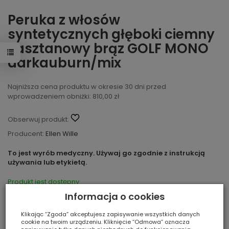
Peruka z włosów
syntetycznych głęboki ciemny
kasztanowy brąz GOLF MONO
darkauburn/mix
Najniższa cena produktu w okresie 30 dni przed
wprowadzeniem obniżki: 810,00 zł
Obserwuj produkt:
Producent:
Ellen Wille
To jest wyrób medyczny. Używaj go zgodnie z instrukcją
używania lub etykietą.
Produkt jest dostępny
Informacja o cookies
WYBIERZ KOLOR:
Klikając “Zgoda” akceptujesz zapisywanie wszystkich danych
cookie na twoim urządzeniu. Kliknięcie “Odmowa” oznacza