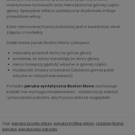
maszynowe na tresach oraz mikroskóra na górnej części
głowy. Specjalne włókno syntetyczne doskonale imituje
prawdziwe włosy.
Kolor oferowanej fryzury pokazany jest w kwadracie obok
zdjęcia z modelką.
Dzięki bazie peruki Boston Mono zyskujesz:
naturalny prześwit skóry na górze głowy
wrażenie, że włosy wyrastają ze skóry głowy
nieco mniejszą gęstość włosów w górnej części
możliwość zmiany uczesania (ułożenia górnej partii
włosów w różnych kierunkach)
Ponadto
peruka syntetyczna Boston Mono
zachowuje
kształt i nie wymaga modelowania - wystarczy ją założyć
i przeczesać palcami, aby fryzura dobrze wyglądała.
tagi:
peruka proste włosy
,
peruka krótkie włosy
,
rzadziej tkana
peruka
,
peruka bez odrostu