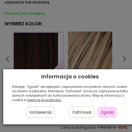
używania lub etykietą.
Produkt jest dostępny
WYBIERZ KOLOR:
Informacja o cookies
sand/mix
dark
darkauburn/mix
Klikając “Zgoda” akceptujesz zapisywanie wszystkich danych cookie
na twoim urządzeniu. Kliknięcie “Odmowa” oznacza zapisywanie tylko
danych niezbędnych do funkcjonowania strony. Więcej informacji o
cookie w
polityce prywatności
.
Ilość szt.:
Ustawienia
Odmowa
Zgoda
875,00 zł
Cena katalogowa:
1 750,00 zł
-50%