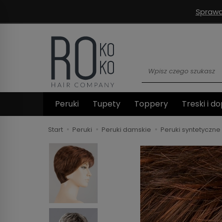
Sprawd
Wyszukaj
Peruki
Tupety
Toppery
Treski i do
Start
Peruki
Peruki damskie
Peruki syntetyczne