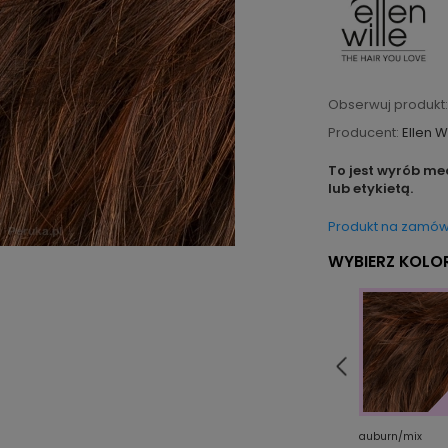
Obserwuj produkt:
Producent:
Ellen W
To jest wyrób me
lub etykietą.
Produkt na zamów
WYBIERZ KOLOR
ooted
smoke/mix
cinnamon/mix
auburn/mix