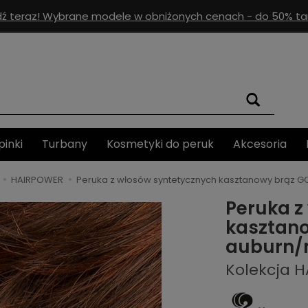
ź teraz! Wybrane modele w obniżonych cenach - do 50% tan
pinki
Turbany
Kosmetyki do peruk
Akcesoria
HAIRPOWER
Peruka z włosów syntetycznych kasztanowy brąz G
Peruka z
kasztan
auburn/
Kolekcja 