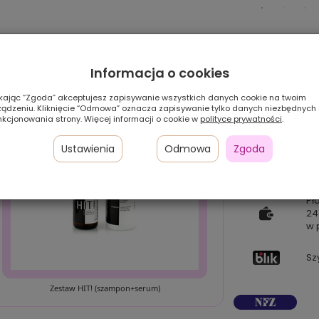
Informacja o cookies
ikając “Zgoda” akceptujesz zapisywanie wszystkich danych cookie na twoim
ządzeniu. Kliknięcie “Odmowa” oznacza zapisywanie tylko danych niezbędnych
nkcjonowania strony. Więcej informacji o cookie w
polityce prywatności
.
Ustawienia
Odmowa
Zgoda
Pł
24
w 
Sz
Zestaw HIT! (szampon+serum)