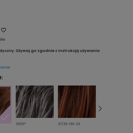
ille
dyczny. Używaj go zgodnie z instrukcją używania
ienie
:
39/51*
27/30-130-33
champagne/rooted