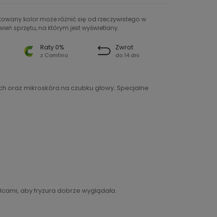
ntowany kolor może różnić się od rzeczywistego w
ień sprzętu, na którym jest wyświetlany.
Raty 0%
Zwrot
z Comfino
do 14 dni
ch oraz mikroskóra na czubku głowy. Specjalne
lcami, aby fryzura dobrze wyglądała.