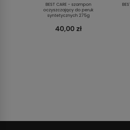
walna
BEST CARE - szampon
BES
oczyszczający do peruk
syntetycznych 275g
40,00 zł