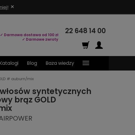
×
iej!
22 648 14 00
✓ Darmowa dostawa od 100 zł
✓ Darmowe zwroty
Katalogi
Blog
Baza wiedzy
OLD # auburn/mix
 włosów syntetycznych
owy brąz GOLD
mix
HAIRPOWER