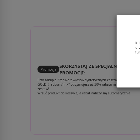
Kl
ur
fu
SKORZYSTAJ ZE SPECJALNEJ
Promocja
PROMOCJI:
Przy zakupie "Peruka z włosów syntetycznych kasztanowy brąz
GOLD # auburn/mix" otrzymujesz aż 30% rabatu na poniższy
zestaw!
Wrzuć produkt do koszyka, a rabat naliczy się automatycznie.