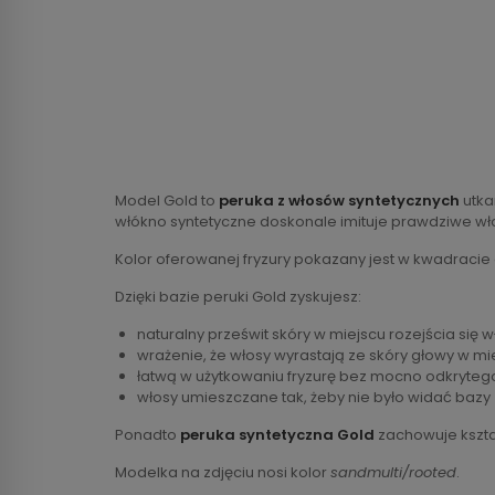
Model Gold to
peruka z włosów syntetycznych
utka
włókno syntetyczne doskonale imituje prawdziwe wł
Kolor oferowanej fryzury pokazany jest w kwadracie
Dzięki bazie peruki Gold zyskujesz:
naturalny prześwit skóry w miejscu rozejścia się 
wrażenie, że włosy wyrastają ze skóry głowy w mi
łatwą w użytkowaniu fryzurę bez mocno odkryteg
włosy umieszczane tak, żeby nie było widać bazy
Ponadto
peruka syntetyczna Gold
zachowuje kszta
Modelka na zdjęciu nosi kolor
sandmulti/rooted
.