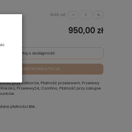
Ilość szt.:
950,00 zł
 do
Zapytaj o dostępność
VIDEOKONSULTACJA
atność przy odbiorze, Płatność przelewem, Przelewy
 Rokoko, Przelewy24, Comfino, Płatność przy zakupie
punkcie
ybkie płatności Blik.