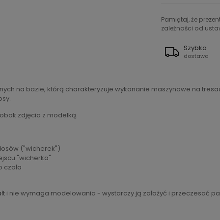
Pamiętaj, że preze
zależności od ustaw
Szybka
dostawa
nych na bazie, którą charakteryzuje wykonanie maszynowe na tresa
osy.
 obok zdjęcia z modelką.
włosów ("wicherek")
ejscu "wicherka"
o czoła
łt i nie wymaga modelowania - wystarczy ją założyć i przeczesać pa