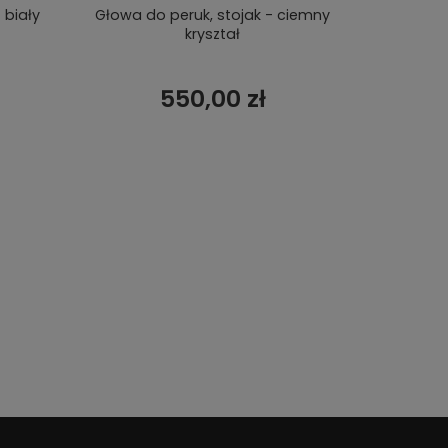
 biały
Głowa do peruk, stojak - ciemny
Stoj
kryształ
550,00 zł