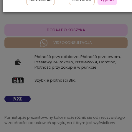
950,00 zł
DODAJ DO KOSZYKA
VIDEOKONSULTACJA
Płatność przy odbiorze, Płatność przelewem,
Przelewy 24 Rokoko, Przelewy24, Comfino,
Płatność przy zakupie w punkcie
Szybkie płatności Blik.
Pamiętaj, że prezentowany kolor może różnić się od rzeczywistego
w zależności od ustawień sprzętu, na którym jest wyświetlany.