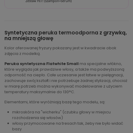
Zestaw HIT! (szampon+serum)
Syntetyczna
peruka termoodporna
z grzywką,
na mniejszą głowę
Kolor oferowanej fryzury pokazany jest w kwadracie obok
zdjęcia z modelką.
Peruka syntetyczna Flatwhite Small
ma specjalne włókno,
które wygląda jak prawdziwe włosy, a także ma podwyższoną
odporność na ciepło. Całe uczesanie jest łatwe w pielęgnacji,
zachowuje swój kształt i nie potrzebuje żadnej stylizacji, chociaż
w miarę potrzeb można wykonywać modelowanie z użyciem
temperatury maksymalnie do 130°C.
Elementami, które wyróżniają bazę tego modelu, są:
mikroskóra na "wicherku" (czubku głowy w miejscu
rozchodzenia się włosów)
włosy przymocowane na tresach tak, żeby nie było widać
bazy