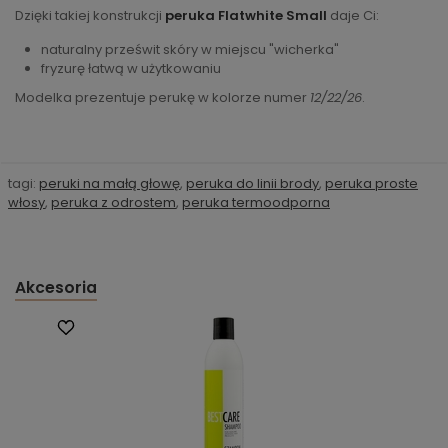
Dzięki takiej konstrukcji
peruka Flatwhite Small
daje Ci:
naturalny prześwit skóry w miejscu "wicherka"
fryzurę łatwą w użytkowaniu
Modelka prezentuje perukę w kolorze numer
12/22/26
.
tagi:
peruki na małą głowę
,
peruka do linii brody
,
peruka proste
włosy
,
peruka z odrostem
,
peruka termoodporna
Akcesoria