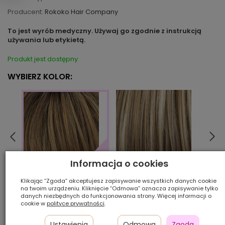
Producent:
Rokoko Hair Company
To jest wyrób medyczny. Używaj go zgodnie z instrukcją
używania lub etykietą.
Produkt jest dostępny
WYBIERZ KOLOR:
Informacja o cookies
10/14/80
13/26
26/27/19/8R
Klikając “Zgoda” akceptujesz zapisywanie wszystkich danych cookie
na twoim urządzeniu. Kliknięcie “Odmowa” oznacza zapisywanie tylko
danych niezbędnych do funkcjonowania strony. Więcej informacji o
cookie w
polityce prywatności
.
Ilość szt.:
Ustawienia
Odmowa
Zgoda