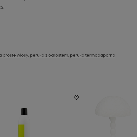
i:
a proste włosy
,
peruka z odrostem
,
peruka termoodporna