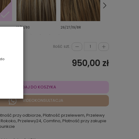
10/14/80
26/27/19/8R
4/33
Ilość szt.:
 do
950,00 zł
DODAJ DO KOSZYKA
VIDEOKONSULTACJA
atność przy odbiorze, Płatność przelewem, Przelewy
 Rokoko, Przelewy24, Comfino, Płatność przy zakupie
punkcie