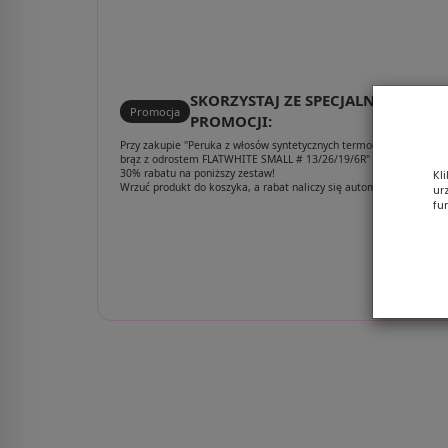
4/33
SKORZYSTAJ ZE SPECJALNEJ
Promocja
PROMOCJI:
Przy zakupie "Peruka z włosów syntetycznych termoodporna ciepły
brąz z odrostem FLATWHITE SMALL # 13/26/19/6R" otrzymujesz aż
30% rabatu na poniższy zestaw!
Kl
Wrzuć produkt do koszyka, a rabat naliczy się automatycznie.
ur
fu