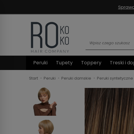
Sprawd
Wyszukaj
Peruki
Tupety
Toppery
Treski i do
Start
Peruki
Peruki damskie
Peruki syntetyczne