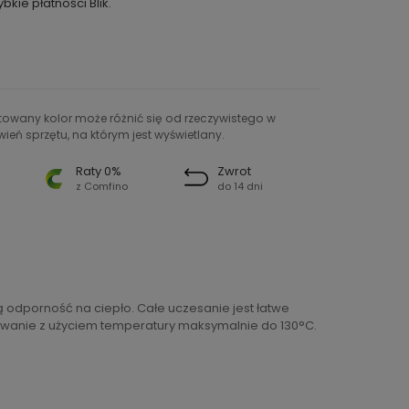
ybkie płatności Blik.
ntowany kolor może różnić się od rzeczywistego w
ień sprzętu, na którym jest wyświetlany.
Raty 0%
Zwrot
z Comfino
do 14 dni
odporność na ciepło. Całe uczesanie jest łatwe
elowanie z użyciem temperatury maksymalnie do 130°C.