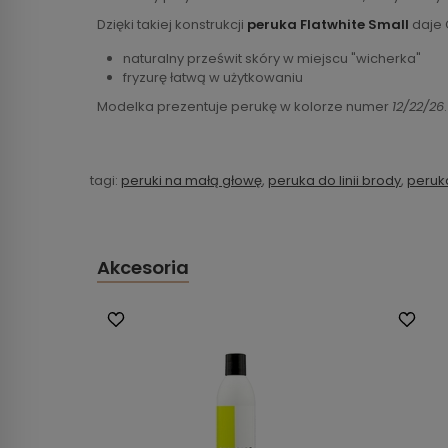
Dzięki takiej konstrukcji
peruka Flatwhite Small
daje C
naturalny prześwit skóry w miejscu "wicherka"
fryzurę łatwą w użytkowaniu
Modelka prezentuje perukę w kolorze numer
12/22/26
.
tagi:
peruki na małą głowę
,
peruka do linii brody
,
peruk
Akcesoria