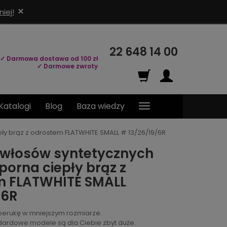
×
iej!
22 648 14 00
✓ Darmowa dostawa od 100 zł
✓ Darmowe zwroty
Katalogi
Blog
Baza wiedzy
ły brąz z odrostem FLATWHITE SMALL # 13/26/19/6R
 włosów syntetycznych
orna ciepły brąz z
m FLATWHITE SMALL
/6R
perukę w mniejszym rozmiarze.
andardowe modele są dla Ciebie zbyt duże.