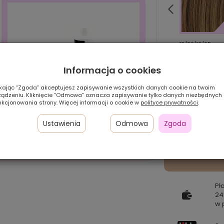
6/8/12/4R
61
13/26/19/6R
Informacja o cookies
ikając “Zgoda” akceptujesz zapisywanie wszystkich danych cookie na twoim
ządzeniu. Kliknięcie “Odmowa” oznacza zapisywanie tylko danych niezbędnych
nkcjonowania strony. Więcej informacji o cookie w
polityce prywatności
.
Ustawienia
Odmowa
Zgoda
Zestaw HIT! (szampon+serum)
Pł
24
w 