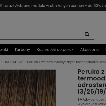
ź teraz! Wybrane modele w obniżonych cenach - do 50% tan
pinki
Turbany
Kosmetyki do peruk
Akcesoria
HAIR ENERGY
Peruka z włosów syntetycznych termoodporna ciep
Peruka z
termoodp
odroste
13/26/19
SMALL
- oznacza 
Wybierz, jeśli st