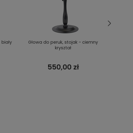
 biały
Głowa do peruk, stojak - ciemny
Stoj
kryształ
550,00 zł