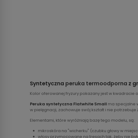
Syntetyczna
peruka termoodporna
z g
Kolor oferowanej fryzury pokazany jest w kwadracie 
Peruka syntetyczna Flatwhite Small
ma specjalne w
w pielęgnacji, zachowuje swój kształt i nie potrzeb
Elementami, które wyróżniają bazę tego modelu, są:
mikroskóra na "wicherku" (czubku głowy w miejs
włosy przymocowane na tresach tak, żeby nie by