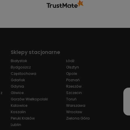
Sklepy stacjonarne
Białystok
Łódź
Bydgoszcz
Olsztyn
Częstochowa
Opole
Gdańsk
Poznań
Gdynia
Rzeszów
 z
Gliwice
Szczecin
Gorzów Wielkopolski
Toruń
Katowice
Warszawa
Koszalin
Wrocław
Peruki Kraków
Zielona Góra
Lublin