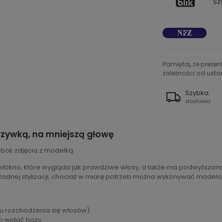
Sz
Pamiętaj, że preze
zależności od ustaw
Szybka
dostawa
rzywką, na mniejszą głowę
obok zdjęcia z modelką.
łókno, które wygląda jak prawdziwe włosy, a także ma podwyższoną 
uje żadnej stylizacji, chociaż w miarę potrzeb można wykonywać mod
cu rozchodzenia się włosów)
ło widać bazy