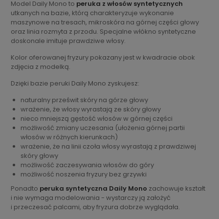
Model Daily Mono to
peruka z włosów syntetycznych
utkanych na bazie, którą charakteryzuje wykonanie
maszynowe na tresach, mikroskóra na górnej części głowy
oraz linia rozmyta z przodu. Specjalne włókno syntetyczne
doskonale imituje prawdziwe włosy.
Kolor oferowanej fryzury pokazany jest w kwadracie obok
zdjęcia z modelką.
Dzięki bazie peruki Daily Mono zyskujesz:
naturalny prześwit skóry na górze głowy
wrażenie, że włosy wyrastają ze skóry głowy
nieco mniejszą gęstość włosów w górnej części
możliwość zmiany uczesania (ułożenia górnej partii
włosów w różnych kierunkach)
wrażenie, że na linii czoła włosy wyrastają z prawdziwej
skóry głowy
możliwość zaczesywania włosów do góry
możliwość noszenia fryzury bez grzywki
Ponadto
peruka syntetyczna Daily Mono
zachowuje kształt
i nie wymaga modelowania - wystarczy ją założyć
i przeczesać palcami, aby fryzura dobrze wyglądała.