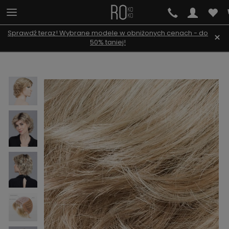
Sprawdź teraz! Wybrane modele w obniżonych cenach - do
×
50% taniej!