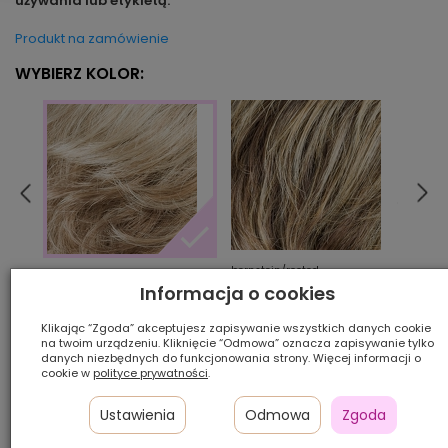
używania lub etykietą.
Produkt na zamówienie
WYBIERZ KOLOR:
bernstein/rooted
cham
sand/mix
Informacja o cookies
Klikając “Zgoda” akceptujesz zapisywanie wszystkich danych cookie
Ilość szt.:
na twoim urządzeniu. Kliknięcie “Odmowa” oznacza zapisywanie tylko
danych niezbędnych do funkcjonowania strony. Więcej informacji o
cookie w
polityce prywatności
.
1 600,00 zł
Ustawienia
Odmowa
Zgoda