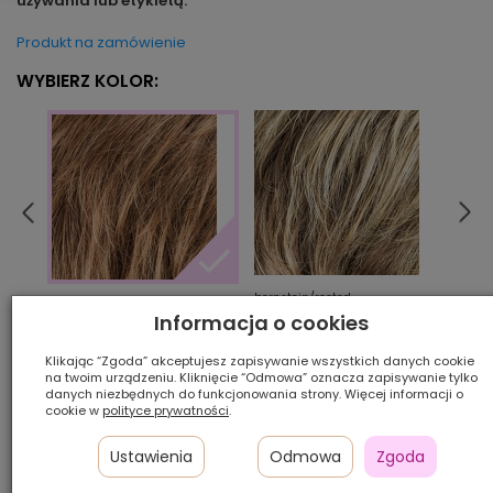
używania lub etykietą.
Produkt na zamówienie
WYBIERZ KOLOR:
bernstein/rooted
cham
mocca/mix
Informacja o cookies
Klikając “Zgoda” akceptujesz zapisywanie wszystkich danych cookie
Ilość szt.:
na twoim urządzeniu. Kliknięcie “Odmowa” oznacza zapisywanie tylko
danych niezbędnych do funkcjonowania strony. Więcej informacji o
cookie w
polityce prywatności
.
1 600,00 zł
Ustawienia
Odmowa
Zgoda