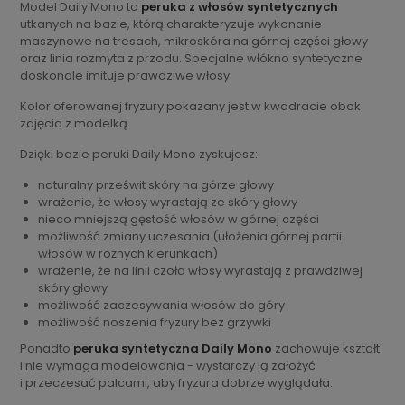
Model Daily Mono to
peruka z włosów syntetycznych
utkanych na bazie, którą charakteryzuje wykonanie
maszynowe na tresach, mikroskóra na górnej części głowy
oraz linia rozmyta z przodu. Specjalne włókno syntetyczne
doskonale imituje prawdziwe włosy.
Kolor oferowanej fryzury pokazany jest w kwadracie obok
zdjęcia z modelką.
Dzięki bazie peruki Daily Mono zyskujesz:
naturalny prześwit skóry na górze głowy
wrażenie, że włosy wyrastają ze skóry głowy
nieco mniejszą gęstość włosów w górnej części
możliwość zmiany uczesania (ułożenia górnej partii
włosów w różnych kierunkach)
wrażenie, że na linii czoła włosy wyrastają z prawdziwej
skóry głowy
możliwość zaczesywania włosów do góry
możliwość noszenia fryzury bez grzywki
Ponadto
peruka syntetyczna Daily Mono
zachowuje kształt
i nie wymaga modelowania - wystarczy ją założyć
i przeczesać palcami, aby fryzura dobrze wyglądała.