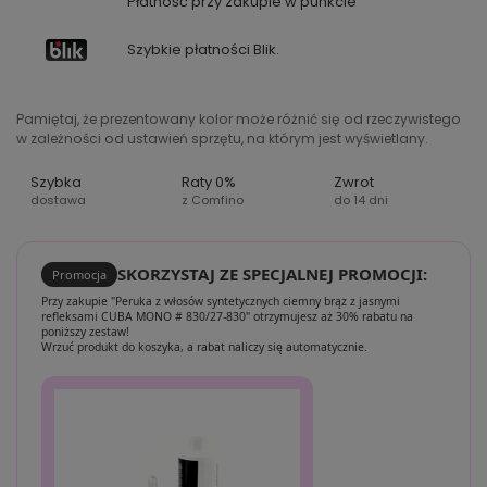
Płatność przy zakupie w punkcie
Szybkie płatności Blik.
Pamiętaj, że prezentowany kolor może różnić się od rzeczywistego
w zależności od ustawień sprzętu, na którym jest wyświetlany.
Szybka
Raty 0%
Zwrot
dostawa
z Comfino
do 14 dni
SKORZYSTAJ ZE SPECJALNEJ PROMOCJI:
Promocja
Przy zakupie "Peruka z włosów syntetycznych ciemny brąz z jasnymi
refleksami CUBA MONO # 830/27-830" otrzymujesz aż 30% rabatu na
poniższy zestaw!
Wrzuć produkt do koszyka, a rabat naliczy się automatycznie.