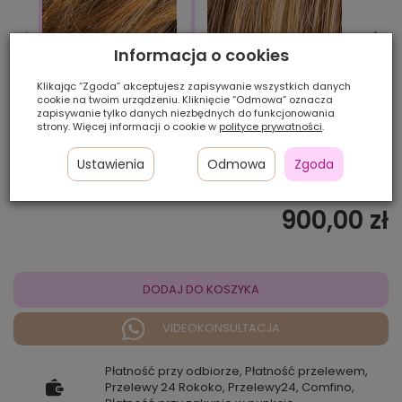
Informacja o cookies
Klikając “Zgoda” akceptujesz zapisywanie wszystkich danych
cookie na twoim urządzeniu. Kliknięcie “Odmowa” oznacza
12/26/27
14/24
zapisywanie tylko danych niezbędnych do funkcjonowania
830/27-830
strony. Więcej informacji o cookie w
polityce prywatności
.
Ustawienia
Odmowa
Zgoda
Ilość szt.:
900,00 zł
DODAJ DO KOSZYKA
VIDEOKONSULTACJA
Płatność przy odbiorze, Płatność przelewem,
Przelewy 24 Rokoko, Przelewy24, Comfino,