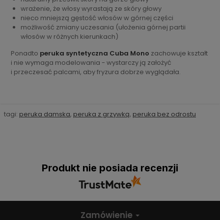
wrażenie, że włosy wyrastają ze skóry głowy
nieco mniejszą gęstość włosów w górnej części
możliwość zmiany uczesania (ułożenia górnej partii
włosów w różnych kierunkach)
Ponadto
peruka syntetyczna Cuba Mono
zachowuje kształt
i nie wymaga modelowania - wystarczy ją założyć
i przeczesać palcami, aby fryzura dobrze wyglądała.
tagi:
peruka damska
,
peruka z grzywką
,
peruka bez odrostu
Produkt nie posiada recenzji
Zamówienie