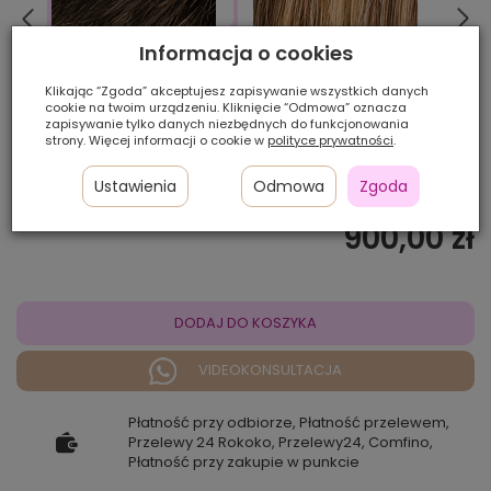
Informacja o cookies
Klikając “Zgoda” akceptujesz zapisywanie wszystkich danych
12/26/27
14/24
cookie na twoim urządzeniu. Kliknięcie “Odmowa” oznacza
4/6
zapisywanie tylko danych niezbędnych do funkcjonowania
strony. Więcej informacji o cookie w
polityce prywatności
.
Ilość szt.:
Ustawienia
Odmowa
Zgoda
900,00 zł
DODAJ DO KOSZYKA
VIDEOKONSULTACJA
Płatność przy odbiorze, Płatność przelewem,
Przelewy 24 Rokoko, Przelewy24, Comfino,
Płatność przy zakupie w punkcie