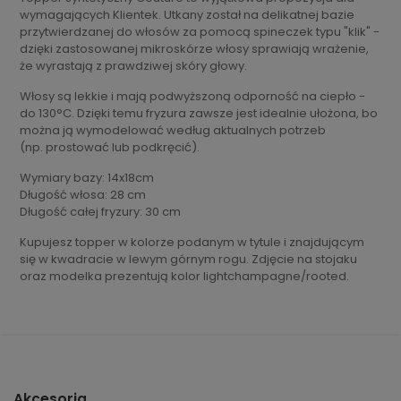
wymagających Klientek. Utkany został na delikatnej bazie
przytwierdzanej do włosów za pomocą spineczek typu "klik" -
dzięki zastosowanej mikroskórze włosy sprawiają wrażenie,
że wyrastają z prawdziwej skóry głowy.
Włosy są lekkie i mają podwyższoną odporność na ciepło -
do 130°C. Dzięki temu fryzura zawsze jest idealnie ułożona, bo
można ją wymodelować według aktualnych potrzeb
(np. prostować lub podkręcić).
Wymiary bazy: 14x18cm
Długość włosa: 28 cm
Długość całej fryzury: 30 cm
Kupujesz topper w kolorze podanym w tytule i znajdującym
się w kwadracie w lewym górnym rogu. Zdjęcie na stojaku
oraz modelka prezentują kolor lightchampagne/rooted.
Akcesoria