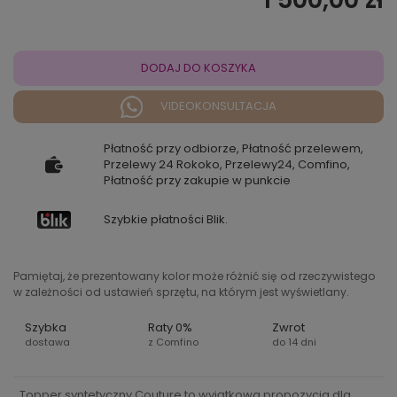
DODAJ DO KOSZYKA
VIDEOKONSULTACJA
Płatność przy odbiorze, Płatność przelewem,
Przelewy 24 Rokoko, Przelewy24, Comfino,
Płatność przy zakupie w punkcie
Szybkie płatności Blik.
Pamiętaj, że prezentowany kolor może różnić się od rzeczywistego
w zależności od ustawień sprzętu, na którym jest wyświetlany.
Szybka
Raty 0%
Zwrot
dostawa
z Comfino
do 14 dni
Topper syntetyczny Couture to wyjątkowa propozycja dla