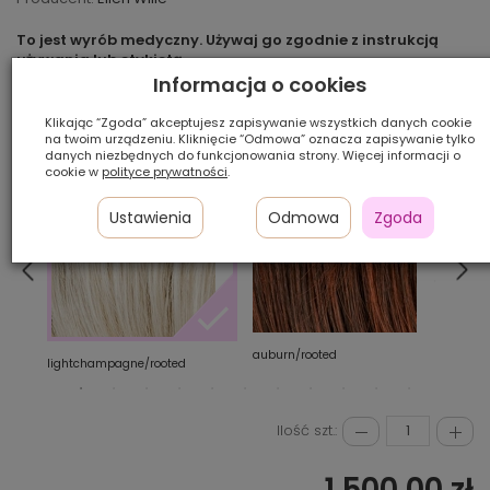
To jest wyrób medyczny. Używaj go zgodnie z instrukcją
używania lub etykietą.
Informacja o cookies
Produkt jest dostępny
Klikając “Zgoda” akceptujesz zapisywanie wszystkich danych cookie
WYBIERZ KOLOR:
na twoim urządzeniu. Kliknięcie “Odmowa” oznacza zapisywanie tylko
danych niezbędnych do funkcjonowania strony. Więcej informacji o
cookie w
polityce prywatności
.
Ustawienia
Odmowa
Zgoda
auburn/rooted
choco
lightchampagne/rooted
Ilość szt.:
1 500,00 zł