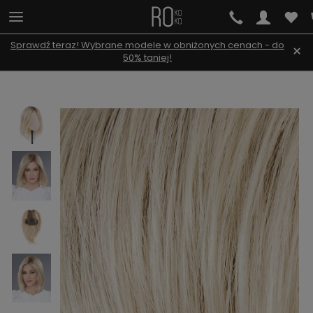
Sprawdź teraz! Wybrane modele w obniżonych cenach - do
×
50% taniej!