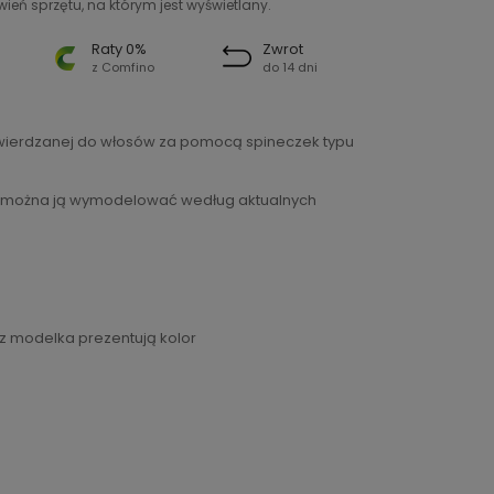
ień sprzętu, na którym jest wyświetlany.
Raty 0%
Zwrot
z Comfino
do 14 dni
ytwierdzanej do włosów za pomocą spineczek typu
, bo można ją wymodelować według aktualnych
az modelka prezentują kolor