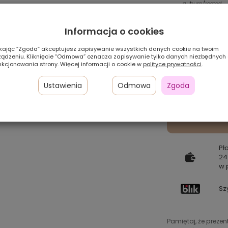
/mix
sandyblonde/rooted
silver/mix
auburn/rooted
Informacja o cookies
ikając “Zgoda” akceptujesz zapisywanie wszystkich danych cookie na twoim
ządzeniu. Kliknięcie “Odmowa” oznacza zapisywanie tylko danych niezbędnych
nkcjonowania strony. Więcej informacji o cookie w
polityce prywatności
.
Ustawienia
Odmowa
Zgoda
Pł
24
w 
Sz
Pamiętaj, że preze