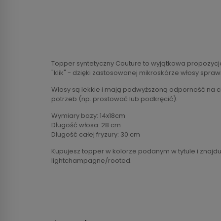
Topper syntetyczny Couture to wyjątkowa propozycja
"klik" - dzięki zastosowanej mikroskórze włosy spraw
Włosy są lekkie i mają podwyższoną odporność na ci
potrzeb (np. prostować lub podkręcić).
Wymiary bazy: 14x18cm
Długość włosa: 28 cm
Długość całej fryzury: 30 cm
Kupujesz topper w kolorze podanym w tytule i znajd
lightchampagne/rooted.