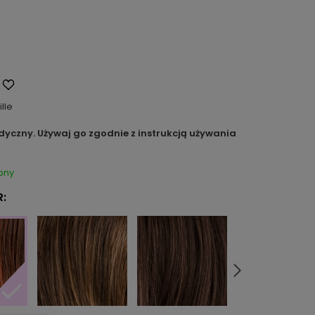
ille
dyczny. Używaj go zgodnie z instrukcją używania
pny
: