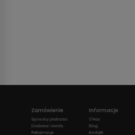
Zamówienie
Informacje
Sposoby płatności
O Nas
Dostawa i zwroty
Blog
Reklamacje
Kontakt