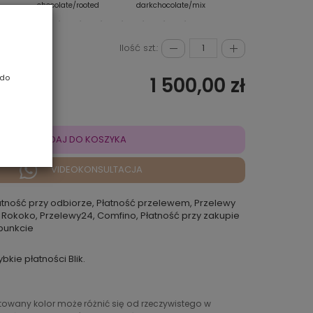
chocolate/rooted
darkchocolate/mix
espresso/mix
Ilość szt.:
 do
1 500,00 zł
DODAJ DO KOSZYKA
VIDEOKONSULTACJA
atność przy odbiorze, Płatność przelewem, Przelewy
 Rokoko, Przelewy24, Comfino, Płatność przy zakupie
punkcie
ybkie płatności Blik.
ntowany kolor może różnić się od rzeczywistego w