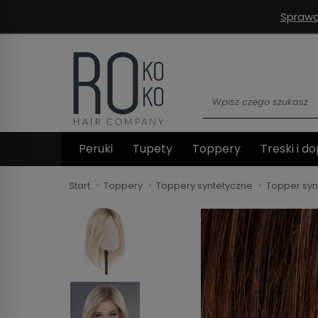
Sprawd
Wyszukaj
Peruki
Tupety
Toppery
Treski i do
Start
Toppery
Toppery syntetyczne
Topper syn