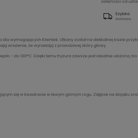
zależności od ustaw
Szybka
dostawa
 dla wymagających Klientek. Utkany został na delikatnej bazie prz
iają wrażenie, że wyrastają z prawdziwej skóry głowy.
epło - do 130°C. Dzięki temu fryzura zawsze jest idealnie ułożona
ującym się w kwadracie w lewym górnym rogu. Zdjęcie na stojaku or