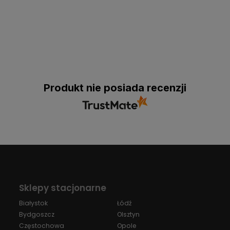
Produkt nie posiada recenzji
Sklepy stacjonarne
Białystok
Łódź
Bydgoszcz
Olsztyn
Częstochowa
Opole