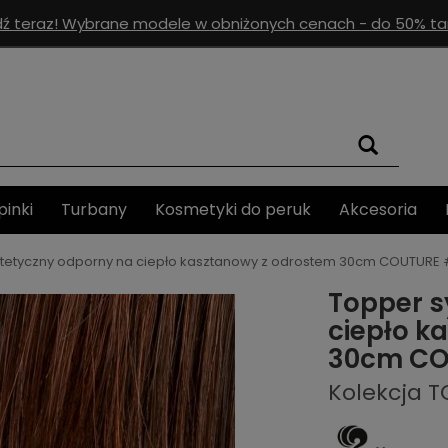
ź teraz! Wybrane modele w obniżonych cenach - do 50% tan
pinki
Turbany
Kosmetyki do peruk
Akcesoria
tetyczny odporny na ciepło kasztanowy z odrostem 30cm COUTURE 
Topper s
ciepło k
30cm CO
Kolekcja 