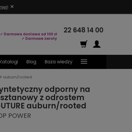
×
iej!
22 648 14 00
✓ Darmowa dostawa od 100 zł
✓ Darmowe zwroty
Katalogi
Blog
Baza wiedzy
# auburn/rooted
yntetyczny odporny na
asztanowy z odrostem
UTURE auburn/rooted
TOP POWER