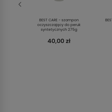
zarny
BEST CARE - szampon
BES
oczyszczający do peruk
syntetycznych 275g
40,00 zł