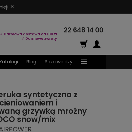
×
iej!
22 648 14 00
✓ Darmowa dostawa od 100 zł
✓ Darmowe zwroty
Katalogi
Blog
Baza wiedzy
eruka syntetyczna z
cieniowaniem i
owaną grzywką mroźny
COCO snow/mix
HAIRPOWER