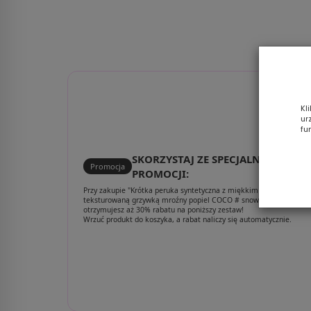
silver/mix
Kl
ur
fu
SKORZYSTAJ ZE SPECJALNEJ
Promocja
PROMOCJI:
Przy zakupie "Krótka peruka syntetyczna z miękkim cieniowaniem 
teksturowaną grzywką mroźny popiel COCO # snow/mix"
otrzymujesz aż 30% rabatu na poniższy zestaw!
Wrzuć produkt do koszyka, a rabat naliczy się automatycznie.