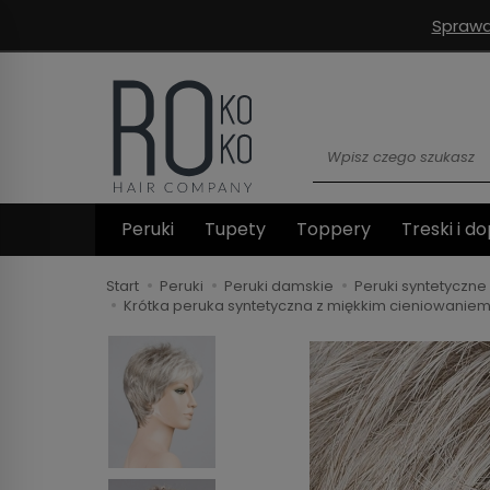
Sprawd
Wyszukaj
Peruki
Tupety
Toppery
Treski i do
Start
Peruki
Peruki damskie
Peruki syntetyczne
Krótka peruka syntetyczna z miękkim cieniowanie