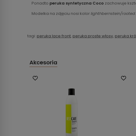
Ponadto
peruka syntetyczna Coco
zachowuje kszta
Modelka na zdjęciu nosi kolor
lighthbernstein/rooted
.
tagi:
peruka lace front
,
peruka proste włosy
,
peruka kró
Akcesoria