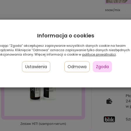
platinblonde/rooted
mocca/rooted
snow/mix
Informacja o cookies
ikając “Zgoda” akceptujesz zapisywanie wszystkich danych cookie na twoim
ządzeniu. Kliknięcie “Odmowa” oznacza zapisywanie tylko danych niezbędnych
nkcjonowania strony. Więcej informacji o cookie w
polityce prywatności
.
Ustawienia
Odmowa
Zgoda
i
Pł
24
w 
Sz
Zestaw HIT! (szampon+serum)