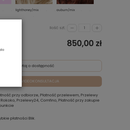
lighthoney/mix
auburn/mix
champagne/rooted
Ilość szt.:
850,00 zł
 do
Zapytaj o dostępność
VIDEOKONSULTACJA
atność przy odbiorze, Płatność przelewem, Przelewy
 Rokoko, Przelewy24, Comfino, Płatność przy zakupie
punkcie
ybkie płatności Blik.