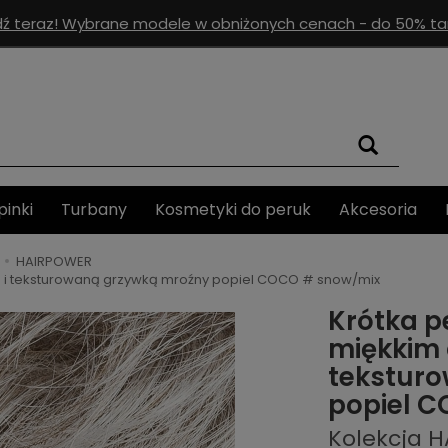
ź teraz! Wybrane modele w obniżonych cenach - do 50% tan
pinki
Turbany
Kosmetyki do peruk
Akcesoria
HAIRPOWER
m i teksturowaną grzywką mroźny popiel COCO # snow/mix
Krótka p
miękkim 
tekstur
popiel 
Kolekcja 