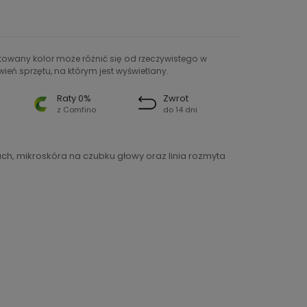
ntowany kolor może różnić się od rzeczywistego w
ień sprzętu, na którym jest wyświetlany.
Raty 0%
Zwrot
z Comfino
do 14 dni
h, mikroskóra na czubku głowy oraz linia rozmyta