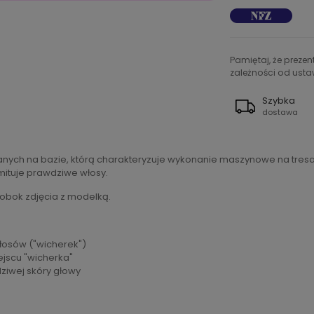
Pamiętaj, że preze
zależności od ustaw
Szybka
dostawa
anych na bazie, którą charakteryzuje wykonanie maszynowe na tresac
mituje prawdziwe włosy.
 obok zdjęcia z modelką.
włosów ("wicherek")
ejscu "wicherka"
dziwej skóry głowy