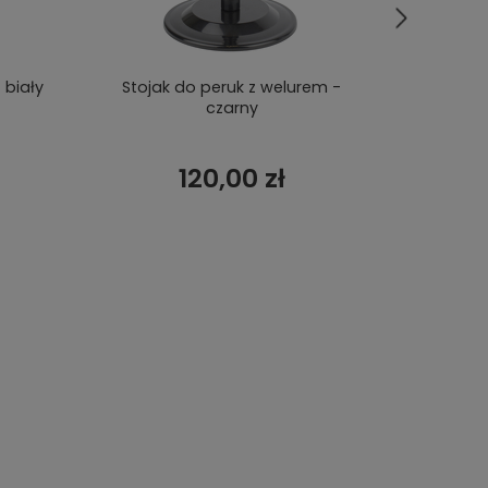
 biały
Stojak do peruk z welurem -
Głowa d
czarny
120,00 zł