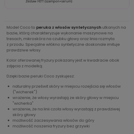
Zestaw HIT! (szampon+serum)
Model Coco to
peruka z włosów syntetycznych
utkanych na
bazie, którą charakteryzuje wykonanie maszynowe na
tresach, mikroskóra na czubku głowy oraz linia rozmyta
z przodu. Specjalne włókno syntetyczne doskonale imituje
prawdziwe włosy.
Kolor oferowanej fryzury pokazany jest w kwadracie obok
zdjęcia z modelką.
Dzięki bazie peruki Coco zyskujesz:
naturalny prześwit skóry w miejscu rozejścia się włosów
("wicherek")
wrażenie, że włosy wyrastają ze skóry głowy w miejscu
"wicherka"
wrażenie, że na linii czoła włosy wyrastają z prawdziwej
skóry głowy
możliwość zaczesywania włosów do góry
możliwość noszenia fryzury bez grzywki