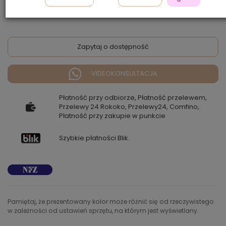
850,00 zł
Zapytaj o dostępność
VIDEOKONSULTACJA
Płatność przy odbiorze, Płatność przelewem,
Przelewy 24 Rokoko, Przelewy24, Comfino,
Płatność przy zakupie w punkcie
Szybkie płatności Blik.
Pamiętaj, że prezentowany kolor może różnić się od rzeczywistego
w zależności od ustawień sprzętu, na którym jest wyświetlany.