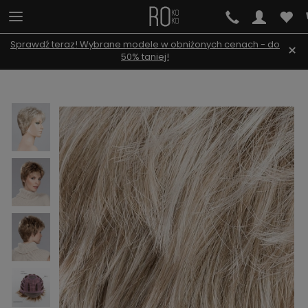
Sprawdź teraz! Wybrane modele w obniżonych cenach - do
×
50% taniej!