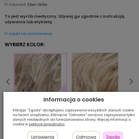
Producent:
Ellen Wille
To jest wyrób medyczny. Używaj go zgodnie z instrukcją
używania lub etykietą.
Produkt na zamówienie
WYBIERZ KOLOR:
Informacja o cookies
lighthoney/mix
aubu
pearl/mix
Klikając “Zgoda” akceptujesz zapisywanie wszystkich danych cookie
na twoim urządzeniu. Kliknięcie “Odmowa” oznacza zapisywanie tylko
danych niezbędnych do funkcjonowania strony. Więcej informacji o
cookie w
polityce prywatności
.
Ilość szt.:
Ustawienia
Odmowa
Zgoda