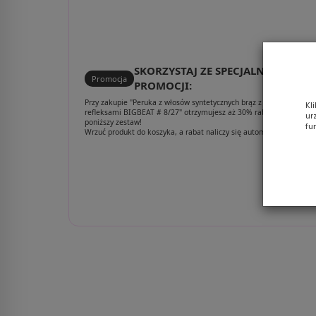
6/8/4R
SKORZYSTAJ ZE SPECJALNEJ
Promocja
PROMOCJI:
Przy zakupie "Peruka z włosów syntetycznych brąz z jasnymi
Kl
refleksami BIGBEAT # 8/27" otrzymujesz aż 30% rabatu na
ur
poniższy zestaw!
fu
Wrzuć produkt do koszyka, a rabat naliczy się automatycznie.