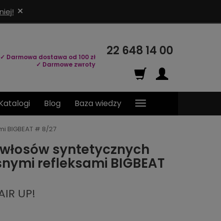
×
iej!
22 648 14 00
✓ Darmowa dostawa od 100 zł
✓ Darmowe zwroty
Katalogi
Blog
Baza wiedzy
mi BIGBEAT # 8/27
 włosów syntetycznych
asnymi refleksami BIGBEAT
AIR UP!