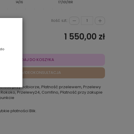
14/16
17/101/18R
24/101/10R
Ilość szt.:
1 550,00 zł
 do
DODAJ DO KOSZYKA
VIDEOKONSULTACJA
atność przy odbiorze, Płatność przelewem, Przelewy
 Rokoko, Przelewy24, Comfino, Płatność przy zakupie
punkcie
ybkie płatności Blik.