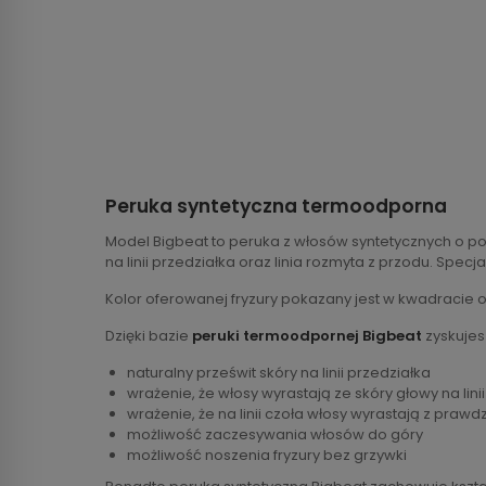
Peruka syntetyczna termoodporna
Model Bigbeat to peruka z włosów syntetycznych o p
na linii przedziałka oraz linia rozmyta z przodu. Spe
Kolor oferowanej fryzury pokazany jest w kwadracie 
Dzięki bazie
peruki termoodpornej Bigbeat
zyskujes
naturalny prześwit skóry na linii przedziałka
wrażenie, że włosy wyrastają ze skóry głowy na lini
wrażenie, że na linii czoła włosy wyrastają z prawd
możliwość zaczesywania włosów do góry
możliwość noszenia fryzury bez grzywki