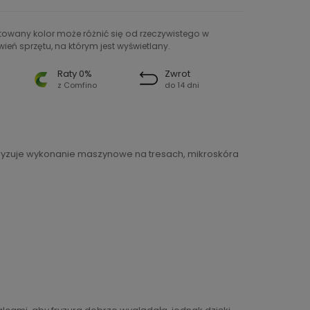
ntowany kolor może różnić się od rzeczywistego w
ień sprzętu, na którym jest wyświetlany.
Raty 0%
Zwrot
z Comfino
do 14 dni
eryzuje wykonanie maszynowe na tresach, mikroskóra