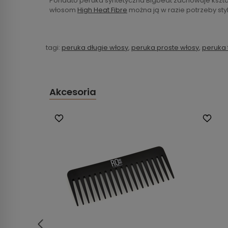
Ponadto peruka syntetyczna Bigbeat zachowuje kształ
włosom
High Heat Fibre
można ją w razie potrzeby sty
tagi:
peruka długie włosy
,
peruka proste włosy
,
peruka
Akcesoria