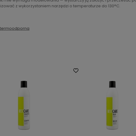
t i nie wymaga modelowania — wystarczy ją założyć i przeczesać pal
lizować z wykorzystaniem narzędzi o temperaturze do 130°C.
 termoodporna