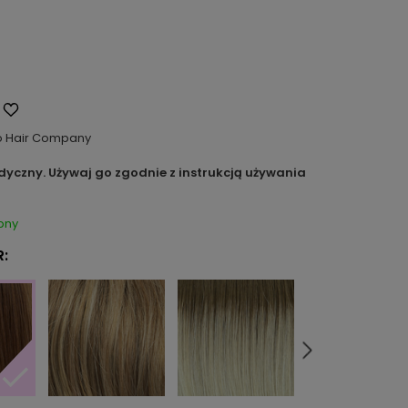
o Hair Company
dyczny. Używaj go zgodnie z instrukcją używania
pny
: