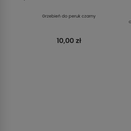
walna
Grzebień do peruk czarny
o
10,00 zł