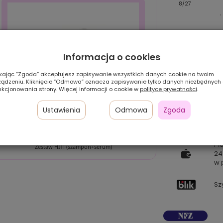
9/14/6R
10/30/20
8/27
Informacja o cookies
ikając “Zgoda” akceptujesz zapisywanie wszystkich danych cookie na twoim
ządzeniu. Kliknięcie “Odmowa” oznacza zapisywanie tylko danych niezbędnych
nkcjonowania strony. Więcej informacji o cookie w
polityce prywatności
.
Ustawienia
Odmowa
Zgoda
Pł
Zestaw HIT! (szampon+serum)
24
w 
Sz