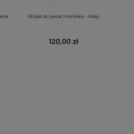
eruk
Stojak do peruk z koronką - biały
Stojak
120,00 zł