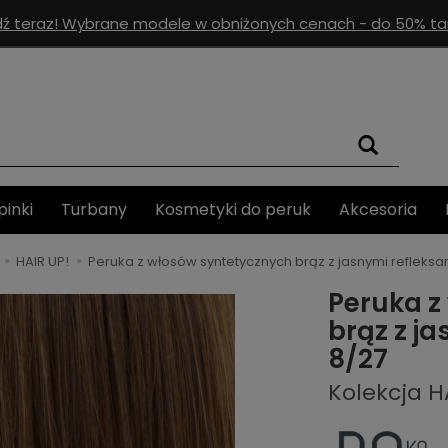
ź teraz! Wybrane modele w obniżonych cenach - do 50% tan
pinki
Turbany
Kosmetyki do peruk
Akcesoria
HAIR UP!
Peruka z włosów syntetycznych brąz z jasnymi refleksa
Peruka z
brąz z j
8/27
Kolekcja H