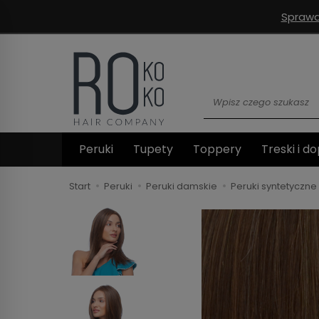
Sprawd
Wyszukaj
Peruki
Tupety
Toppery
Treski i do
Start
Peruki
Peruki damskie
Peruki syntetyczne