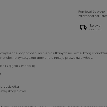
Pamiętaj, że preze
zależności od ustaw
Szybka
dostawa
odwyższonej odporności na ciepło utkanych na bazie, którą charakt
cjalne włókno syntetyczne doskonale imituje prawdziwe włosy.
obok zdjęcia z modelką.
z:
i przedziałka
ziwej skóry głowy