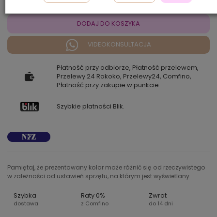
DODAJ DO KOSZYKA
VIDEOKONSULTACJA
Płatność przy odbiorze, Płatność przelewem,
Przelewy 24 Rokoko, Przelewy24, Comfino,
Płatność przy zakupie w punkcie
Szybkie płatności Blik.
Pamiętaj, że prezentowany kolor może różnić się od rzeczywistego
w zależności od ustawień sprzętu, na którym jest wyświetlany.
Szybka
Raty 0%
Zwrot
dostawa
z Comfino
do 14 dni