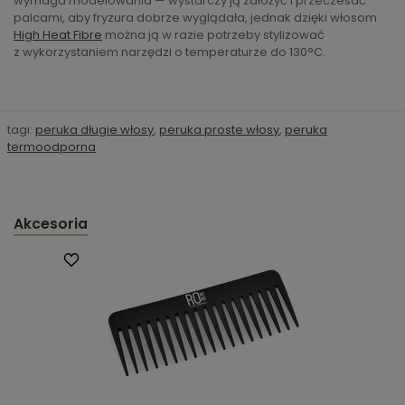
wymaga modelowania — wystarczy ją założyć i przeczesać
palcami, aby fryzura dobrze wyglądała, jednak dzięki włosom
High Heat Fibre
można ją w razie potrzeby stylizować
z wykorzystaniem narzędzi o temperaturze do 130°C.
tagi:
peruka długie włosy
,
peruka proste włosy
,
peruka
termoodporna
Akcesoria