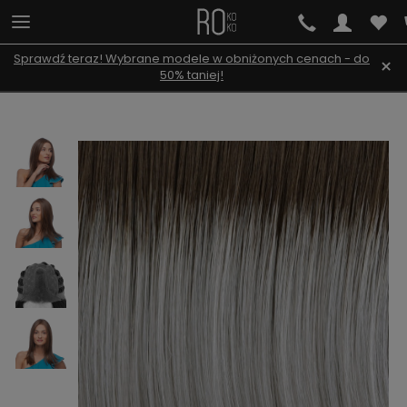
Sprawdź teraz! Wybrane modele w obniżonych cenach - do
×
50% taniej!