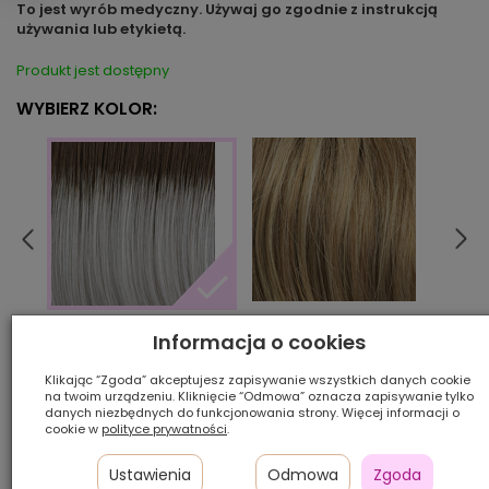
To jest wyrób medyczny. Używaj go zgodnie z instrukcją
używania lub etykietą.
Produkt jest dostępny
WYBIERZ KOLOR:
14/16
17/10
24/101/10R
Informacja o cookies
Klikając “Zgoda” akceptujesz zapisywanie wszystkich danych cookie
na twoim urządzeniu. Kliknięcie “Odmowa” oznacza zapisywanie tylko
Ilość szt.:
danych niezbędnych do funkcjonowania strony. Więcej informacji o
cookie w
polityce prywatności
.
1 550,00 zł
Ustawienia
Odmowa
Zgoda