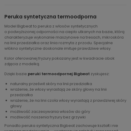
Peruka syntetyczna termoodporna
Model Bigbeat to peruka z włosów syntetycznych
o podwyższonej odporności na ciepło utkanych na bazie, którą
charakteryzuje wykonanie maszynowe na tresach, mikroskóra
na linii przedziałka oraz linia rozmyta z przodu. Specjalne
włókno syntetyczne doskonale imituje prawdziwe włosy.
Kolor oferowanej fryzury pokazany jest w kwadracie obok
zdjęcia z modelką.
Dzięki bazie
peruki termoodpornej Bigbeat
zyskujesz:
naturalny prześwit skóry na linii przedziałka
wrażenie, że włosy wyrastają ze skóry głowy na linii
przedziałka
wrażenie, że na linii czoła włosy wyrastają z prawdziwej skóry
głowy
możliwość zaczesywania włosów do góry
możliwość noszenia fryzury bez grzywki
Ponadto peruka syntetyczna Bigbeat zachowuje kształt i nie