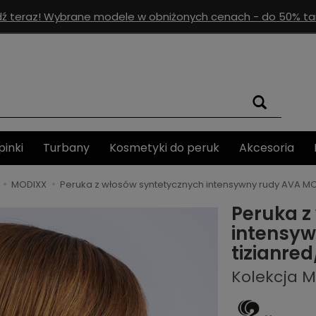
ź teraz! Wybrane modele w obniżonych cenach - do 50% tan
pinki
Turbany
Kosmetyki do peruk
Akcesoria
MODIXX
Peruka z włosów syntetycznych intensywny rudy AVA M
Peruka z
intensy
tizianre
Kolekcja 