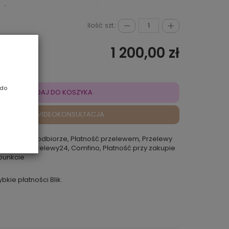
Ilość szt.:
1 200,00 zł
 do
DODAJ DO KOSZYKA
VIDEOKONSULTACJA
atność przy odbiorze, Płatność przelewem, Przelewy
 Rokoko, Przelewy24, Comfino, Płatność przy zakupie
punkcie
ybkie płatności Blik.