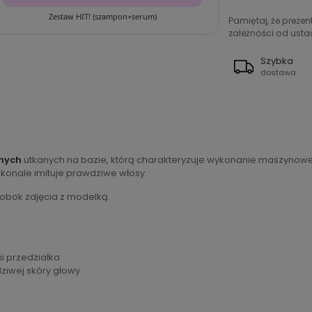
Zestaw HIT! (szampon+serum)
Pamiętaj, że preze
zależności od ustaw
Szybka
dostawa
znych
utkanych na bazie, którą charakteryzuje wykonanie maszynowe na
konale imituje prawdziwe włosy.
 obok zdjęcia z modelką.
ii przedziałka
dziwej skóry głowy