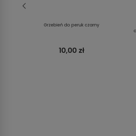
walna
Grzebień do peruk czarny
o
10,00 zł