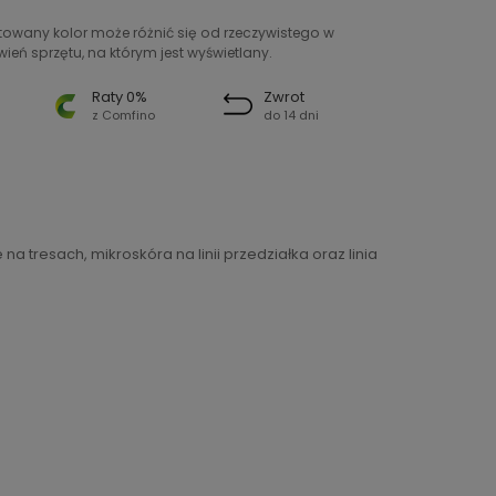
ntowany kolor może różnić się od rzeczywistego w
ień sprzętu, na którym jest wyświetlany.
Raty 0%
Zwrot
z Comfino
do 14 dni
 tresach, mikroskóra na linii przedziałka oraz linia