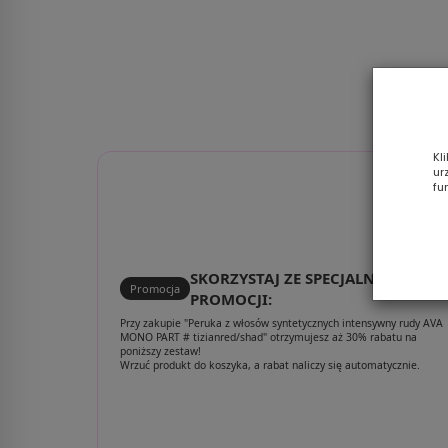
Kl
ur
fu
SKORZYSTAJ ZE SPECJALNEJ
Promocja
PROMOCJI:
Przy zakupie "Peruka z włosów syntetycznych intensywny rudy AVA
MONO PART # tizianred/shad" otrzymujesz aż 30% rabatu na
poniższy zestaw!
Wrzuć produkt do koszyka, a rabat naliczy się automatycznie.