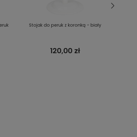
eruk
Stojak do peruk z koronką - biały
Stojak
120,00 zł