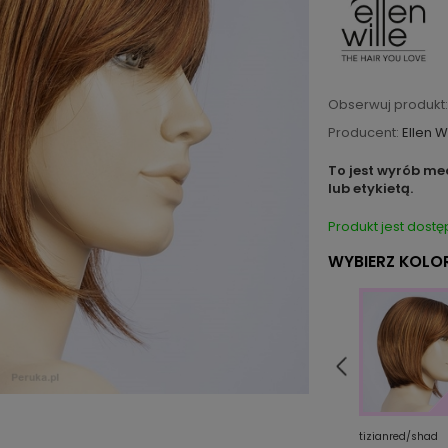
Obserwuj produkt:
Producent:
Ellen W
To jest wyrób me
lub etykietą.
Produkt jest dostę
WYBIERZ KOLOR
ad
polarsilver/shad
rubyred/mix
tizianred/shad