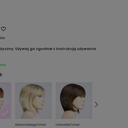
ille
dyczny. Używaj go zgodnie z instrukcją używania
pny
:
bahamabeige/shad
chocolate/shad
creamblonde/shad