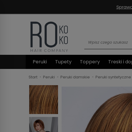
Sprawd
Wyszukaj
Peruki
Tupety
Toppery
Treski i do
Start
Peruki
Peruki damskie
Peruki syntetyczne