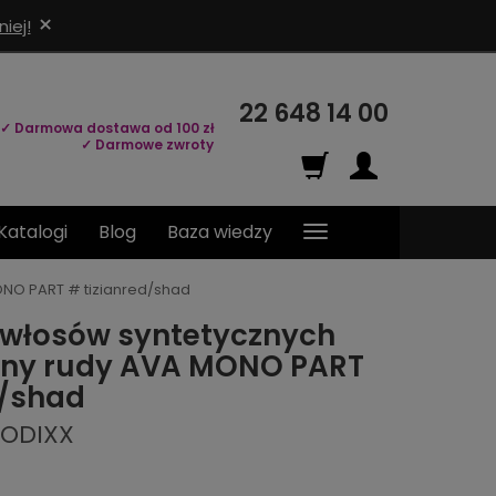
×
iej!
22 648 14 00
✓ Darmowa dostawa od 100 zł
✓ Darmowe zwroty
Katalogi
Blog
Baza wiedzy
ONO PART # tizianred/shad
 włosów syntetycznych
wny rudy AVA MONO PART
d/shad
MODIXX