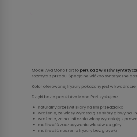
Model Ava Mono Part to
peruka z włosów syntetyc
rozmyta z przodu. Specjalne włókno syntetyczne dos
Kolor oferowanej fryzury pokazany jest w kwadracie
Dzięki bazie peruki Ava Mono Part zyskujesz:
naturalny prześwit skóry na linii przedziałka
wrażenie, że włosy wyrastają ze skóry głowy na lin
wrażenie, że na linii czoła włosy wyrastają z praw
możliwość zaczesywania włosów do góry
możliwość noszenia fryzury bez grzywki