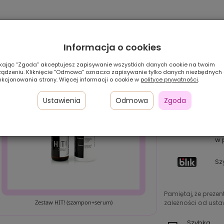
Informacja o cookies
ikając “Zgoda” akceptujesz zapisywanie wszystkich danych cookie na twoim
ządzeniu. Kliknięcie “Odmowa” oznacza zapisywanie tylko danych niezbędnych
nkcjonowania strony. Więcej informacji o cookie w
polityce prywatności
.
Ustawienia
Odmowa
Zgoda
Pł
24
I
w 
Sz
Pamiętaj, że preze
Zestaw HIT! (szampon+serum)
zależności od ustaw
Szybka