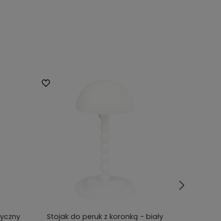
tyczny
Stojak do peruk z koronką - biały
Głowa do