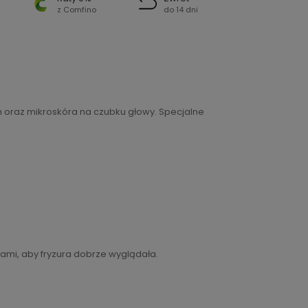
z Comfino
do 14 dni
 oraz mikroskóra na czubku głowy. Specjalne
ami, aby fryzura dobrze wyglądała.