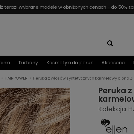
ź teraz! Wybrane modele w obniżonych cenach - do 50% tan
pinki
Turbany
Kosmetyki do peruk
Akcesoria
HAIRPOWER
Peruka z włosów syntetycznych karmelowy blond ZI
Peruka z
karmelow
Kolekcja 