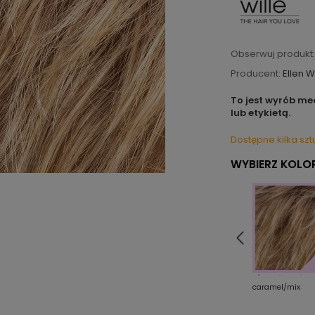
Obserwuj produkt:
Producent:
Ellen W
To jest wyrób me
lub etykietą.
Dostępne kilka szt
WYBIERZ KOLOR
36
38
caramel/mix