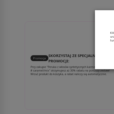
Kl
ur
fu
SKORZYSTAJ ZE SPECJALNEJ
Promocja
PROMOCJI:
Przy zakupie "Peruka z włosów syntetycznych karmelowy blond ZIZ
# caramel/mix" otrzymujesz aż 30% rabatu na poniższy zestaw!
Wrzuć produkt do koszyka, a rabat naliczy się automatycznie.