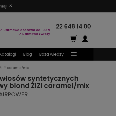
×
iej!
22 648 14 00
✓ Darmowa dostawa od 100 zł
✓ Darmowe zwroty
Katalogi
Blog
Baza wiedzy
ZI # caramel/mix
 włosów syntetycznych
y blond ZIZI caramel/mix
HAIRPOWER