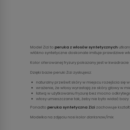
Model Zizi to
peruka z włosów syntetycznych
utkany
włókno syntetyczne doskonale imituje prawdziwe wł
Kolor oferowanej fryzury pokazany jest w kwadracie
Dzięki bazie peruki Zizi zyskujesz:
naturalny prześwit skóry w miejscu rozejścia się 
wrażenie, że włosy wyrastają ze skóry głowy w mi
łatwą w użytkowaniu fryzurę bez mocno odkryteg
włosy umieszczane tak, żeby nie było widać bazy
Ponadto
peruka syntetyczna Zizi
zachowuje kształt
Modelka na zdjęciu nosi kolor
darksnow/mix
.