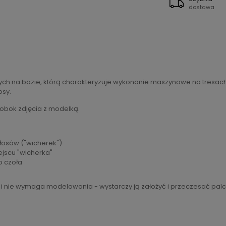
dostawa
ch na bazie, którą charakteryzuje wykonanie maszynowe na tresach
osy.
 obok zdjęcia z modelką.
włosów ("wicherek")
ejscu "wicherka"
o czoła
 i nie wymaga modelowania - wystarczy ją założyć i przeczesać palc