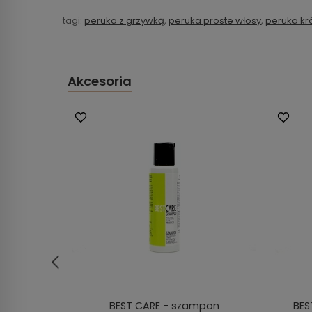
tagi:
peruka z grzywką
,
peruka proste włosy
,
peruka kró
Akcesoria
walna
BEST CARE - szampon
BES