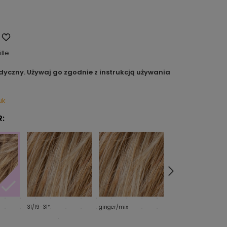
ille
dyczny. Używaj go zgodnie z instrukcją używania
uk
:
31/19-31*
ginger/mix
auburn/mix