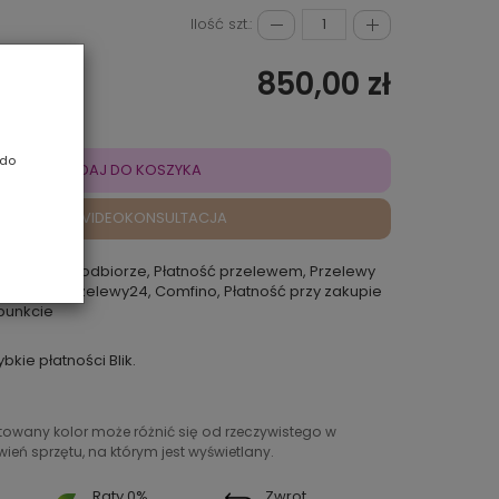
Ilość szt.:
850,00 zł
 do
DODAJ DO KOSZYKA
VIDEOKONSULTACJA
atność przy odbiorze, Płatność przelewem, Przelewy
 Rokoko, Przelewy24, Comfino, Płatność przy zakupie
punkcie
ybkie płatności Blik.
ntowany kolor może różnić się od rzeczywistego w
ień sprzętu, na którym jest wyświetlany.
Raty 0%
Zwrot