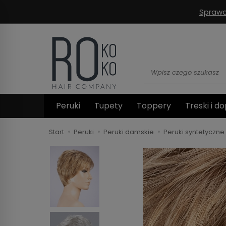
Sprawd
Wyszukaj
Peruki
Tupety
Toppery
Treski i do
Start
Peruki
Peruki damskie
Peruki syntetyczne