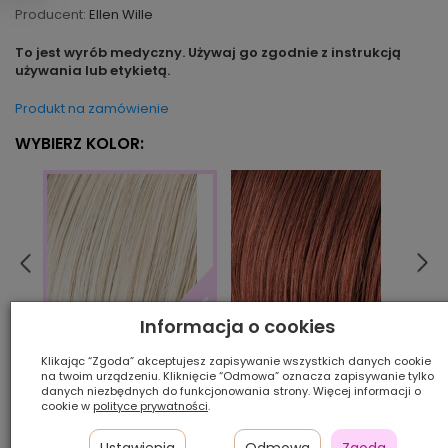
Producent:
Ellen Wille
To jest wyrób medyczny. Używaj go zgodnie z instrukcją
używania lub etykietą.
Produkt na zamówienie
WYBIERZ KOLOR:
Informacja o cookies
auburn/mix
choco
champagne/rooted
Klikając “Zgoda” akceptujesz zapisywanie wszystkich danych cookie
na twoim urządzeniu. Kliknięcie “Odmowa” oznacza zapisywanie tylko
danych niezbędnych do funkcjonowania strony. Więcej informacji o
cookie w
polityce prywatności
.
Ilość szt.:
Ustawienia
Odmowa
Zgoda