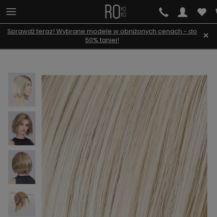
Sprawdź teraz! Wybrane modele w obniżonych cenach - do
×
50% taniej!