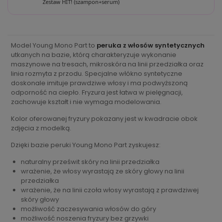
Zestaw HIT! (szampon+serum)
Model Young Mono Part to
peruka z włosów syntetycznych
utkanych na bazie, którą charakteryzuje wykonanie
maszynowe na tresach, mikroskóra na linii przedziałka oraz
linia rozmyta z przodu. Specjalne włókno syntetyczne
doskonale imituje prawdziwe włosy i ma podwyższoną
odporność na ciepło. Fryzura jest łatwa w pielęgnacji,
zachowuje kształt i nie wymaga modelowania.
Kolor oferowanej fryzury pokazany jest w kwadracie obok
zdjęcia z modelką.
Dzięki bazie peruki Young Mono Part zyskujesz:
naturalny prześwit skóry na linii przedziałka
wrażenie, że włosy wyrastają ze skóry głowy na linii
przedziałka
wrażenie, że na linii czoła włosy wyrastają z prawdziwej
skóry głowy
możliwość zaczesywania włosów do góry
możliwość noszenia fryzury bez grzywki