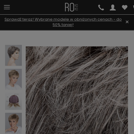
Sprawdź teraz! Wybrane modele w obniżonych cenach - do
×
50% taniej!