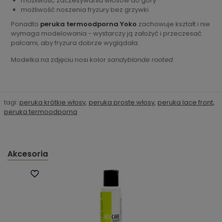
możliwość zaczesywania włosów do góry
możliwość noszenia fryzury bez grzywki
Ponadto
peruka termoodporna Yoko
zachowuje kształt i nie
wymaga modelowania - wystarczy ją założyć i przeczesać
palcami, aby fryzura dobrze wyglądała.
Modelka na zdjęciu nosi kolor
sandyblonde rooted
.
tagi:
peruka krótkie włosy
,
peruka proste włosy
,
peruka lace front
,
peruka termoodporna
Akcesoria