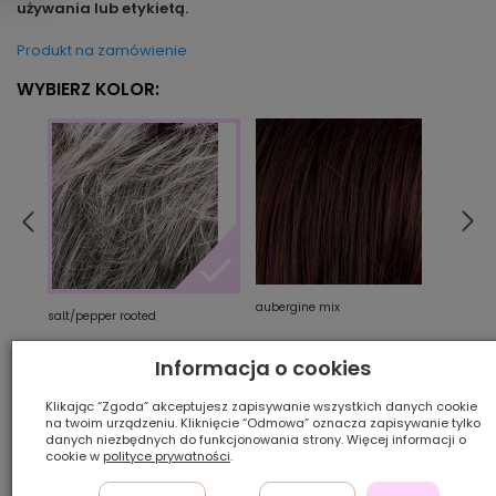
używania lub etykietą.
Produkt na zamówienie
WYBIERZ KOLOR:
aubergine mix
cham
salt/pepper rooted
Informacja o cookies
Ilość szt.:
Klikając “Zgoda” akceptujesz zapisywanie wszystkich danych cookie
na twoim urządzeniu. Kliknięcie “Odmowa” oznacza zapisywanie tylko
1 050,00 zł
danych niezbędnych do funkcjonowania strony. Więcej informacji o
cookie w
polityce prywatności
.