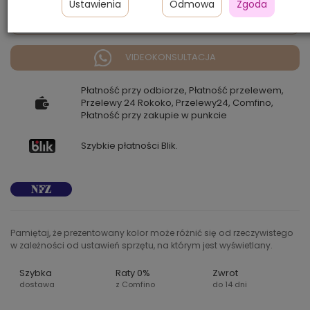
Ustawienia
Odmowa
Zgoda
Zapytaj o dostępność
VIDEOKONSULTACJA
Płatność przy odbiorze, Płatność przelewem,
Przelewy 24 Rokoko, Przelewy24, Comfino,
Płatność przy zakupie w punkcie
Szybkie płatności Blik.
Pamiętaj, że prezentowany kolor może różnić się od rzeczywistego
w zależności od ustawień sprzętu, na którym jest wyświetlany.
Szybka
Raty 0%
Zwrot
dostawa
z Comfino
do 14 dni