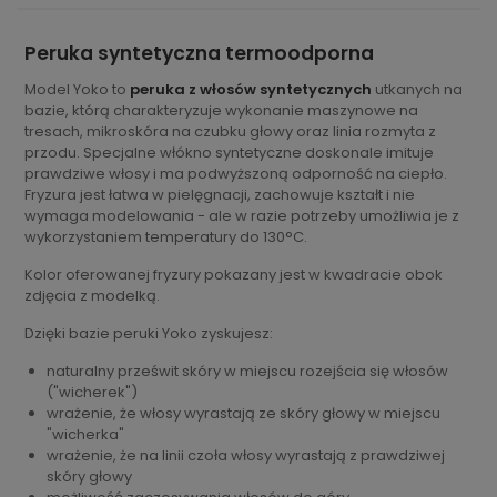
Peruka syntetyczna termoodporna
Model Yoko to
peruka z włosów syntetycznych
utkanych na
bazie, którą charakteryzuje wykonanie maszynowe na
tresach, mikroskóra na czubku głowy oraz linia rozmyta z
przodu. Specjalne włókno syntetyczne doskonale imituje
prawdziwe włosy i ma podwyższoną odporność na ciepło.
Fryzura jest łatwa w pielęgnacji, zachowuje kształt i nie
wymaga modelowania - ale w razie potrzeby umożliwia je z
wykorzystaniem temperatury do 130°C.
Kolor oferowanej fryzury pokazany jest w kwadracie obok
zdjęcia z modelką.
Dzięki bazie peruki Yoko zyskujesz:
naturalny prześwit skóry w miejscu rozejścia się włosów
("wicherek")
wrażenie, że włosy wyrastają ze skóry głowy w miejscu
"wicherka"
wrażenie, że na linii czoła włosy wyrastają z prawdziwej
skóry głowy