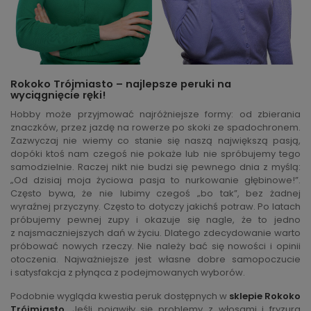
Rokoko Trójmiasto – najlepsze peruki na
wyciągnięcie ręki!
Hobby może przyjmować najróżniejsze formy: od zbierania
znaczków, przez jazdę na rowerze po skoki ze spadochronem.
Zazwyczaj nie wiemy co stanie się naszą największą pasją,
dopóki ktoś nam czegoś nie pokaże lub nie spróbujemy tego
samodzielnie. Raczej nikt nie budzi się pewnego dnia z myślą:
„Od dzisiaj moja życiowa pasja to nurkowanie głębinowe!”.
Często bywa, że nie lubimy czegoś „bo tak”, bez żadnej
wyraźnej przyczyny. Często to dotyczy jakichś potraw. Po latach
próbujemy pewnej zupy i okazuje się nagle, że to jedno
z najsmaczniejszych dań w życiu. Dlatego zdecydowanie warto
próbować nowych rzeczy. Nie należy bać się nowości i opinii
otoczenia. Najważniejsze jest własne dobre samopoczucie
i satysfakcja z płynąca z podejmowanych wyborów.
Podobnie wygląda kwestia peruk dostępnych w
sklepie Rokoko
Trójmiasto
. Jeśli pojawiły się problemy z włosami i fryzura