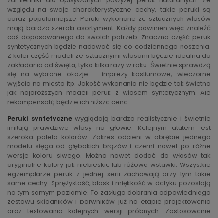
zamienniki dla opisywanych powyżej peruk naturalnych. Ze
względu na swoje charakterystyczne cechy, takie peruki są
coraz popularniejsze. Peruki wykonane ze sztucznych włosów
mają bardzo szeroki asortyment. Każdy powinien więc znaleźć
coś dopasowanego do swoich potrzeb. Znaczna część peruk
syntetycznych będzie nadawać się do codziennego noszenia.
Z kolei część modeli ze sztucznymi włosami będzie idealna do
zakładania od święta, tylko kilka razy w roku. Świetnie sprawdzą
się na wybrane okazje – imprezy kostiumowe, wieczorne
wyjścia na miasto itp. Jakość wykonania nie będzie tak świetna
jak najdroższych modeli peruk z włosem syntetycznym. Ale
rekompensatą będzie ich niższa cena.
Peruki syntetyczne
wyglądają bardzo realistycznie i świetnie
imitują prawdziwe włosy na głowie. Kolejnym atutem jest
szeroka paleta kolorów. Zakres odcieni w obrębie jednego
modelu sięga od głębokich brązów i czerni nawet po różne
wersje koloru siwego. Można nawet dodać do włosów tak
oryginalne kolory jak niebieskie lub różowe wstawki. Wszystkie
egzemplarze peruk z jednej serii zachowają przy tym takie
same cechy. Sprężystość, blask i miękkość w dotyku pozostają
na tym samym poziomie. To zasługa dobrania odpowiedniego
zestawu składników i barwników już na etapie projektowania
oraz testowania kolejnych wersji próbnych. Zastosowanie