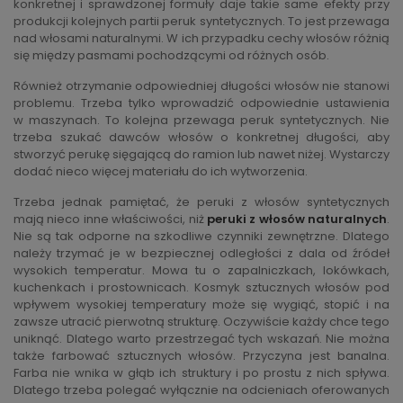
konkretnej i sprawdzonej formuły daje takie same efekty przy
produkcji kolejnych partii peruk syntetycznych. To jest przewaga
nad włosami naturalnymi. W ich przypadku cechy włosów różnią
się między pasmami pochodzącymi od różnych osób.
Również otrzymanie odpowiedniej długości włosów nie stanowi
problemu. Trzeba tylko wprowadzić odpowiednie ustawienia
w maszynach. To kolejna przewaga peruk syntetycznych. Nie
trzeba szukać dawców włosów o konkretnej długości, aby
stworzyć perukę sięgającą do ramion lub nawet niżej. Wystarczy
dodać nieco więcej materiału do ich wytworzenia.
Trzeba jednak pamiętać, że peruki z włosów syntetycznych
mają nieco inne właściwości, niż
peruki z włosów naturalnych
.
Nie są tak odporne na szkodliwe czynniki zewnętrzne. Dlatego
należy trzymać je w bezpiecznej odległości z dala od źródeł
wysokich temperatur. Mowa tu o zapalniczkach, lokówkach,
kuchenkach i prostownicach. Kosmyk sztucznych włosów pod
wpływem wysokiej temperatury może się wygiąć, stopić i na
zawsze utracić pierwotną strukturę. Oczywiście każdy chce tego
uniknąć. Dlatego warto przestrzegać tych wskazań. Nie można
także farbować sztucznych włosów. Przyczyna jest banalna.
Farba nie wnika w głąb ich struktury i po prostu z nich spływa.
Dlatego trzeba polegać wyłącznie na odcieniach oferowanych