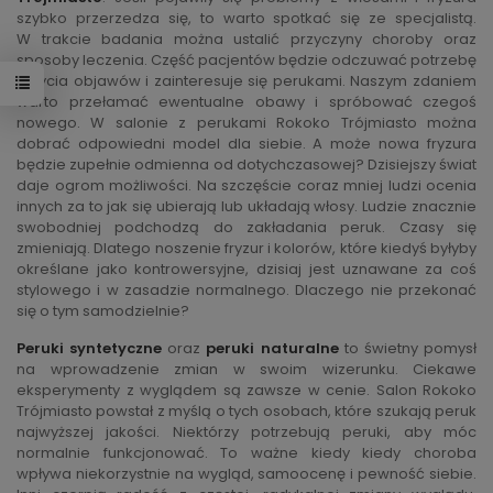
szybko przerzedza się, to warto spotkać się ze specjalistą.
W trakcie badania można ustalić przyczyny choroby oraz
sposoby leczenia. Część pacjentów będzie odczuwać potrzebę
ukrycia objawów i zainteresuje się perukami. Naszym zdaniem
warto przełamać ewentualne obawy i spróbować czegoś
nowego. W salonie z perukami Rokoko Trójmiasto można
dobrać odpowiedni model dla siebie. A może nowa fryzura
będzie zupełnie odmienna od dotychczasowej? Dzisiejszy świat
daje ogrom możliwości. Na szczęście coraz mniej ludzi ocenia
innych za to jak się ubierają lub układają włosy. Ludzie znacznie
swobodniej podchodzą do zakładania peruk. Czasy się
zmieniają. Dlatego noszenie fryzur i kolorów, które kiedyś byłyby
określane jako kontrowersyjne, dzisiaj jest uznawane za coś
stylowego i w zasadzie normalnego. Dlaczego nie przekonać
się o tym samodzielnie?
Peruki syntetyczne
oraz
peruki naturalne
to świetny pomysł
na wprowadzenie zmian w swoim wizerunku. Ciekawe
eksperymenty z wyglądem są zawsze w cenie. Salon Rokoko
Trójmiasto powstał z myślą o tych osobach, które szukają peruk
najwyższej jakości. Niektórzy potrzebują peruki, aby móc
normalnie funkcjonować. To ważne kiedy kiedy choroba
wpływa niekorzystnie na wygląd, samoocenę i pewność siebie.