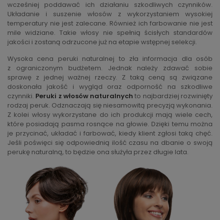
wcześniej poddawać ich działaniu szkodliwych czynników.
Układanie i suszenie włosów z wykorzystaniem wysokiej
temperatury nie jest zalecane. Również ich farbowanie nie jest
mile widziane. Takie włosy nie spełnią ścisłych standardów
jakości i zostaną odrzucone już na etapie wstępnej selekcji.
Wysoka cena peruki naturalnej to zła informacja dla osób
z ograniczonym budżetem. Jednak należy zdawać sobie
sprawę z jednej ważnej rzeczy. Z taką ceną są związane
doskonała jakość i wygląd oraz odporność na szkodliwe
czynniki.
Peruki z włosów naturalnych
to najbardziej rozwinięty
rodzaj peruk. Odznaczają się niesamowitą precyzją wykonania.
Z kolei włosy wykorzystane do ich produkcji mają wiele cech,
które posiadają pasma rosnące na głowie. Dzięki temu można
je przycinać, układać i farbować, kiedy klient zgłosi taką chęć.
Jeśli poświęci się odpowiednią ilość czasu na dbanie o swoją
perukę naturalną, to będzie ona służyła przez długie lata.