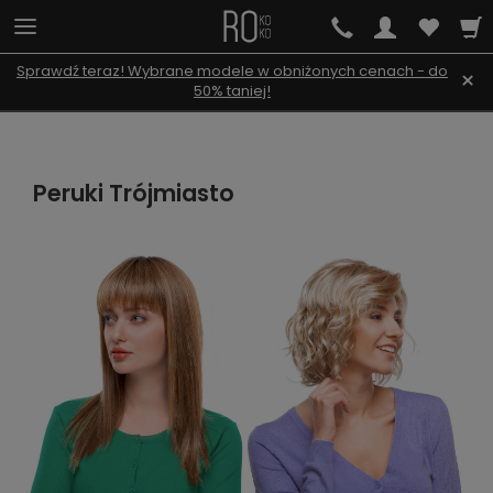
Sprawdź teraz! Wybrane modele w obniżonych cenach - do
×
50% taniej!
Peruki Trójmiasto