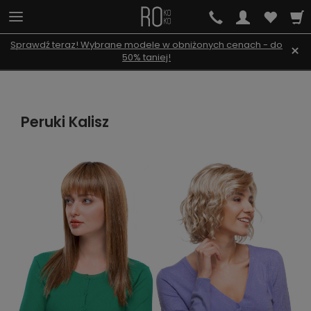
Sprawdź teraz! Wybrane modele w obniżonych cenach - do
×
50% taniej!
Peruki Kalisz