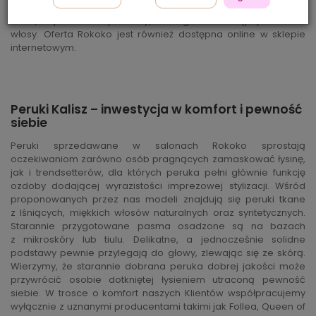
Wrocławiu lub w Poznaniu) oferującego wysokiej klasy peruki,
treski, dopinki i inne produkty, które godnie zastąpią utracone
włosy. Oferta Rokoko jest również dostępna online w sklepie
internetowym.
Peruki Kalisz – inwestycja w komfort i pewność
siebie
Peruki sprzedawane w salonach Rokoko sprostają
oczekiwaniom zarówno osób pragnących zamaskować łysinę,
jak i trendsetterów, dla których peruka pełni głównie funkcję
ozdoby dodającej wyrazistości imprezowej stylizacji. Wśród
proponowanych przez nas modeli znajdują się peruki tkane
z lśniących, miękkich włosów naturalnych oraz syntetycznych.
Starannie przygotowane pasma osadzone są na bazach
z mikroskóry lub tiulu. Delikatne, a jednocześnie solidne
podstawy pewnie przylegają do głowy, zlewając się ze skórą.
Wierzymy, że starannie dobrana peruka dobrej jakości może
przywrócić osobie dotkniętej łysieniem utraconą pewność
siebie. W trosce o komfort naszych Klientów współpracujemy
wyłącznie z uznanymi producentami takimi jak Follea, Queen of