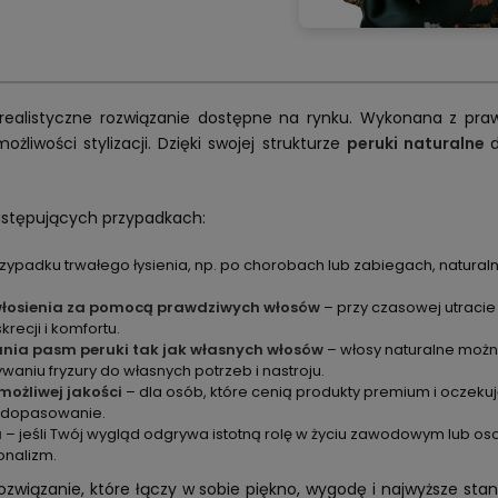
 i realistyczne rozwiązanie dostępne na rynku. Wykonana z pr
liwości stylizacji. Dzięki swojej strukturze
peruki naturalne
astępujących przypadkach:
rzypadku trwałego łysienia, np. po chorobach lub zabiegach, natura
łosienia za pomocą prawdziwych włosów
– przy czasowej utracie
krecji i komfortu.
nia pasm peruki tak jak własnych włosów
– włosy naturalne można
niu fryzury do własnych potrzeb i nastroju.
możliwej jakości
– dla osób, które cenią produkty premium i oczekuj
e dopasowanie.
u
– jeśli Twój wygląd odgrywa istotną rolę w życiu zawodowym lub os
onalizm.
rozwiązanie, które łączy w sobie piękno, wygodę i najwyższe sta