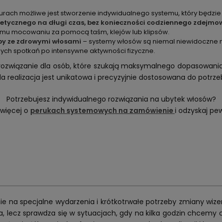
zurach możliwe jest stworzenie indywidualnego systemu, który będzie 
tetycznego na długi czas, bez konieczności codziennego zdejm
lnemu mocowaniu za pomocą taśm, klejów lub klipsów.
by ze zdrowymi włosami
– systemy włosów są niemal niewidoczne na
nych spotkań po intensywne aktywności fizyczne.
 rozwiązanie dla osób, które szukają maksymalnego dopasowania
 realizacja jest unikatowa i precyzyjnie dostosowana do potrzeb
Potrzebujesz indywidualnego rozwiązania na ubytek włosów?
 więcej o
perukach systemowych na zamówienie
i odzyskaj pe
nie na specjalne wydarzenia i krótkotrwałe potrzeby zmiany wi
, lecz sprawdza się w sytuacjach, gdy na kilka godzin chcemy 