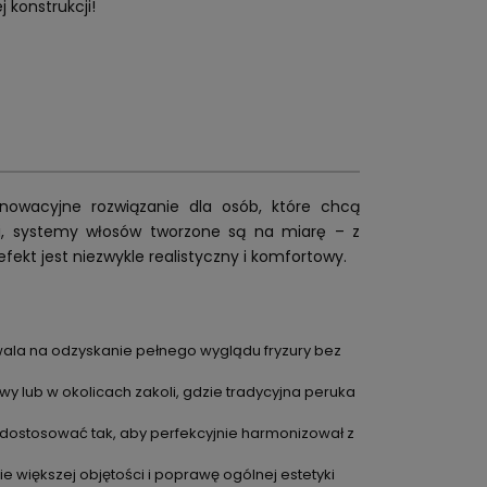
j konstrukcji!
nnowacyjne rozwiązanie dla osób, które chcą
i, systemy włosów tworzone są na miarę – z
efekt jest niezwykle realistyczny i komfortowy.
wala na odzyskanie pełnego wyglądu fryzury bez
y lub w okolicach zakoli, gdzie tradycyjna peruka
a dostosować tak, aby perfekcyjnie harmonizował z
e większej objętości i poprawę ogólnej estetyki