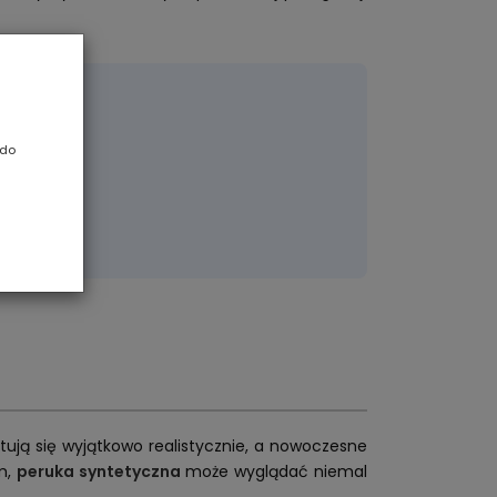
ci?
 do
zeb!
tują się wyjątkowo realistycznie, a nowoczesne
om,
peruka syntetyczna
może wyglądać niemal