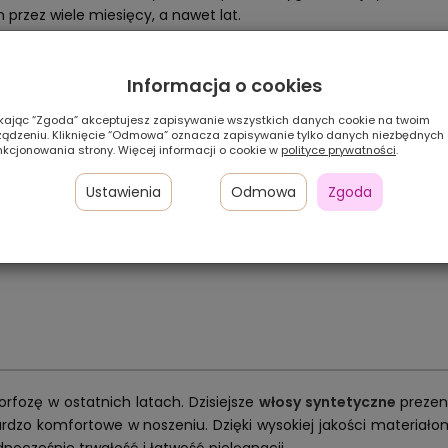
rzez wiele miesięcy, a nawet lat.
Informacja o cookies
rzysz o naturalnym wyglądzie i najwyższej jakoś
ikając “Zgoda” akceptujesz zapisywanie wszystkich danych cookie na twoim
ządzeniu. Kliknięcie “Odmowa” oznacza zapisywanie tylko danych niezbędnych
nkcjonowania strony. Więcej informacji o cookie w
polityce prywatności
.
Zobacz nasze peruki naturalne
ybierz model idealnie dopasowany do Twoich potr
Ustawienia
Odmowa
Zgoda
fozę w ostatnich latach. Dzisiejsze
włosy syntetyczne
prezen
 bardzo komfortowe w noszeniu. Dzięki wysokiej jakości materiał