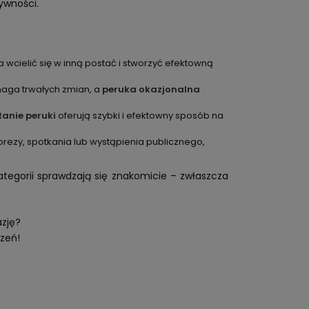
ywności.
 wcielić się w inną postać i stworzyć efektowną
aga trwałych zmian, a
peruka okazjonalna
tanie peruki
oferują szybki i efektowny sposób na
zy, spotkania lub wystąpienia publicznego,
tegorii sprawdzają się znakomicie – zwłaszcza
azję?
czeń!