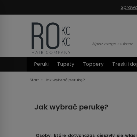
Sprawd
Wyszukaj
Peruki
Tupety
Toppery
Treski i do
Start
Jak wybrać perukę?
Jak wybrać perukę?
Osoby, które dotychczas cieszyły się wła