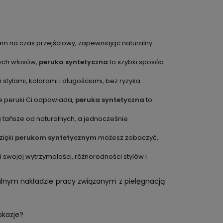
em na czas przejściowy, zapewniając naturalny
nych włosów,
peruka syntetyczna
to szybki sposób
tylami, kolorami i długościami, bez ryzyka
ie peruki Ci odpowiada,
peruka syntetyczna
to
ą tańsze od naturalnych, a jednocześnie
zięki
perukom syntetycznym
możesz zobaczyć,
i swojej wytrzymałości, różnorodności stylów i
alnym nakładzie pracy związanym z pielęgnacją
okazje?