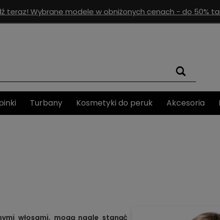
ź teraz! Wybrane modele w obniżonych cenach - do 50% tan
pinki
Turbany
Kosmetyki do peruk
Akcesoria
snymi włosami, mogą nagle stanąć