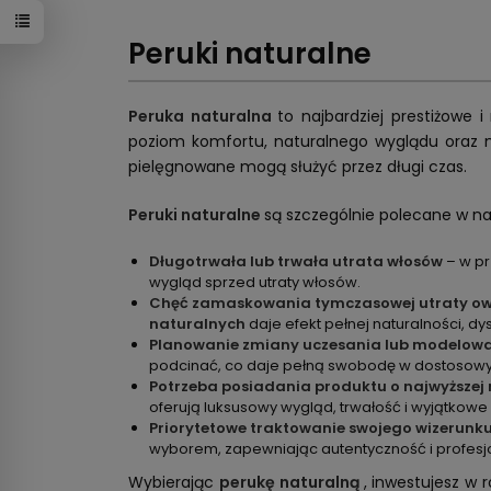
Peruki naturalne
Peruka naturalna
to najbardziej prestiżowe
poziom komfortu, naturalnego wyglądu oraz moż
pielęgnowane mogą służyć przez długi czas.
Peruki naturalne
są szczególnie polecane w n
Długotrwała lub trwała utrata włosów
– w p
wygląd sprzed utraty włosów.
Chęć zamaskowania tymczasowej utraty ow
naturalnych
daje efekt pełnej naturalności, dys
Planowanie zmiany uczesania lub modelowa
podcinać, co daje pełną swobodę w dostosowywa
Potrzeba posiadania produktu o najwyższej 
oferują luksusowy wygląd, trwałość i wyjątkow
Priorytetowe traktowanie swojego wizerunk
wyborem, zapewniając autentyczność i profesj
Wybierając
perukę naturalną
, inwestujesz w 