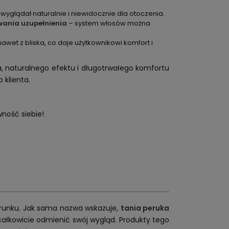
wyglądał naturalnie i niewidocznie dla otoczenia.
owania uzupełnienia
– system włosów można
wet z bliska, co daje użytkownikowi komfort i
, naturalnego efektu i długotrwałego komfortu
 klienta.
wność siebie!
zerunku. Jak sama nazwa wskazuje,
tania peruka
całkowicie odmienić swój wygląd. Produkty tego