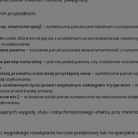
nocześnie trwałość i łatwość pielęgnacji.
ych przypadkach:
np. chemioterapią)
– syntetyczna peruka jest idealnym rozwiązani
dla osób, które borykają się z problemem przerzedzenia lub niesfor
o modelowania.
własne pasma
– noszenie peruki pozwala eksperymentować z nowymi s
ą w perukę naturalną
– jeśli nie jesteś pewna, czy codzienne noszen
y.
ścią produktu a bardziej przystępną ceną
– syntetyczne peruki s
dę użytkowania.
 w codziennym życiu przed radykalnym zabiegiem fryzjerskim
– d
zurze przed trwałą zmianą.
ance etc.)
– w świecie sztuki peruki syntetyczne są nieocenione dzięk
ytkowaniu.
kujących wygody, stylu i natychmiastowego efektu, przy minim
z wygodnego rozwiązania na czas przejściowy lub na specjalne 