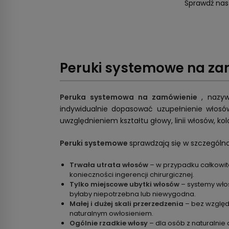
Sprawdź nas
Peruki systemowe na za
Peruka systemowa na zamówienie
, nazy
indywidualnie dopasować uzupełnienie włos
uwzględnieniem kształtu głowy, linii włosów, kol
Peruki systemowe
sprawdzają się w szczególn
Trwała utrata włosów
– w przypadku całkowit
konieczności ingerencji chirurgicznej.
Tylko miejscowe ubytki włosów
– systemy włos
byłaby niepotrzebna lub niewygodna.
Małej i dużej skali przerzedzenia
– bez względ
naturalnym owłosieniem.
Ogólnie rzadkie włosy
– dla osób z naturalnie 