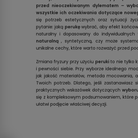
przed nieoczekiwanym dylematem – wybore
wszystkie ich oczekiwania dotyczące nowe
się potrzeb estetycznych oraz sytuacji życ
pytanie: jaką
perukę
wybrać, aby efekt końcowy 
naturalny i dopasowany do indywidualnyc
naturalną
, syntetyczną, czy może system
unikalne cechy, które warto rozważyć przed pod
Zmiana fryzury przy użyciu
peruki
to nie tylko 
i pewności siebie. Przy wyborze idealnego mo
jak jakość materiałów, metoda mocowania, a 
Twoich potrzeb. Dlatego, jeśli zastanawiasz s
praktycznych wskazówek dotyczących
wyboru
się z kompleksowym podsumowaniem, które pom
ułatwi podjęcie właściwej decyzji.