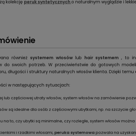
zą kolekcję
peruk syntetycznych
o naturalnym wyglądzie i lekkie
mówienie
wana również
systemem włosów
lub
hair systemem
, to i
ów do swoich potrzeb. W przeciwieństwie do gotowych model
oru, długości i struktury naturalnych włosów klienta. Dzięki temu 
ości w następujących sytuacjach:
ej lub częściowej utraty włosów, system włosów na zamówienie poz
ów są idealne dla osób z częściowymi ubytkami, np. na szczycie głow
u na to, czy ubytki są minimalne, czy rozległe, system włosów możn
cienkimi i rzadkimi włosami,
peruka systemowa
pozwala na uzyskani