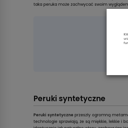
taka peruka może zachwycać swoim wyglądem p
Ma
Kl
ur
fu
i w
Peruki syntetyczne
Peruki syntetyczne
przeszły ogromną metamor
technologie sprawiają, że są miękkie, lekkie i