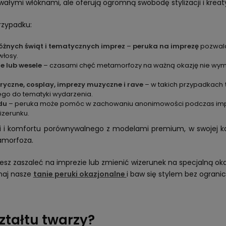
rwałymi włóknami, ale oferują ogromną swobodę stylizacji i kreat
zypadku:
różnych świąt i tematycznych imprez
–
peruka na imprezę
pozwala
włosy.
ie lub wesele
– czasami chęć metamorfozy na ważną okazję nie wym
ryczne, cosplay, imprezy muzyczne i rave
– w takich przypadkach
go do tematyki wydarzenia.
ądu
– peruka może pomóc w zachowaniu anonimowości podczas impre
zerunku.
ci i komfortu porównywalnego z modelami premium, w swojej ka
tamorfoza.
sz zaszaleć na imprezie lub zmienić wizerunek na specjalną ok
naj nasze
tanie peruki okazjonalne
i baw się stylem bez ograni
ztałtu twarzy?