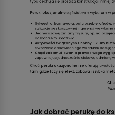
typu cechują się prostszą konstrukcją i mniej t
Peruki okazjonalne
są świetnym wyborem w pr
Sylwestra, karnawału, balu przebierańców, 
stylizację bez kosztownej ingerencji we własne 
Jednorazowej zmiany fryzury, np. na przyjęc
doskonale to umożliwia.
Aktywności związanych z hobby – kluby histo
stworzenie odpowiedniego wizerunku pasujące
Chęci zakamuflowania prawdziwego wygl
zapewniając jednocześnie ciekawą odmianę wi
Choć
peruki okazjonalne
nie oferują trwałoś
tam, gdzie liczy się efekt, zabawa i szybka me
Chce
Poz
Jak dobrać perukę do ks