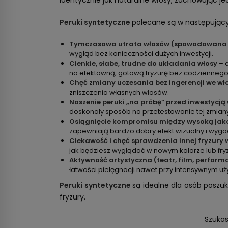
identycznie jak naturalne włosy, zachowując jed
Peruki syntetyczne
polecane są w następując
Tymczasowa utrata włosów (spowodowana 
wygląd bez konieczności dużych inwestycji.
Cienkie, słabe, trudne do układania włosy
– 
na efektowną, gotową fryzurę bez codzienneg
Chęć zmiany uczesania bez ingerencji we 
zniszczenia własnych włosów.
Noszenie peruki „na próbę” przed inwestycj
doskonały sposób na przetestowanie tej zmian
Osiągnięcie kompromisu między wysoką jako
zapewniają bardzo dobry efekt wizualny i wygo
Ciekawość i chęć sprawdzenia innej fryzury
jak będziesz wyglądać w nowym kolorze lub fry
Aktywność artystyczna (teatr, film, perform
łatwości pielęgnacji nawet przy intensywnym uż
Peruki syntetyczne
są idealne dla osób poszu
fryzury.
Szukas