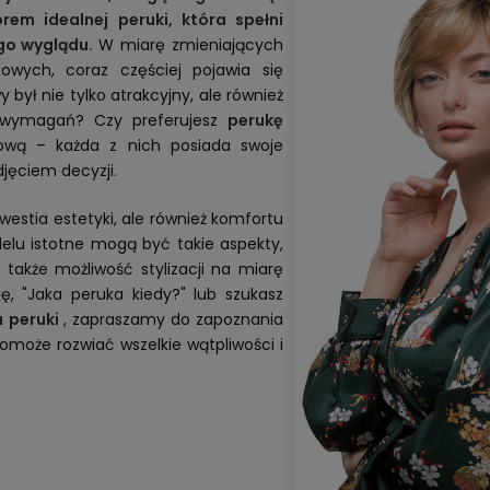
m idealnej peruki, która spełni
go wyglądu.
W miarę zmieniających
iowych, coraz częściej pojawia się
był nie tylko atrakcyjny, ale również
h wymagań? Czy preferujesz
perukę
ową – każda z nich posiada swoje
jęciem decyzji.
kwestia estetyki, ale również komfortu
delu istotne mogą być takie aspekty,
także możliwość stylizacji na miarę
ię, "Jaka peruka kiedy?" lub szukasz
 peruki
, zapraszamy do zapoznania
oże rozwiać wszelkie wątpliwości i