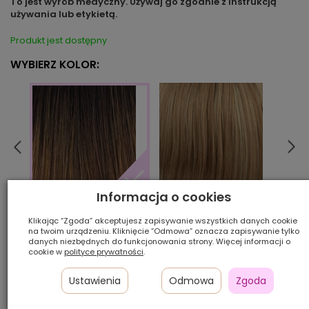
To jest wyrób medyczny. Używaj go zgodnie z instrukcją
używania lub etykietą.
Produkt jest dostępny
WYBIERZ KOLOR:
Informacja o cookies
18/22/12/8R
23/6
5/14/4R
Klikając “Zgoda” akceptujesz zapisywanie wszystkich danych cookie
na twoim urządzeniu. Kliknięcie “Odmowa” oznacza zapisywanie tylko
danych niezbędnych do funkcjonowania strony. Więcej informacji o
Ilość szt.:
cookie w
polityce prywatności
.
600,00 zł
Ustawienia
Odmowa
Zgoda