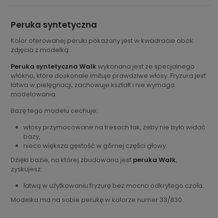
Peruka syntetyczna
Kolor oferowanej peruki pokazany jest w kwadracie obok
zdjęcia z modelką.
Peruka syntetyczna Walk
wykonana jest ze specjalnego
włókna, które doskonale imituje prawdziwe włosy. Fryzura jest
łatwa w pielęgnacji, zachowuje kształt i nie wymaga
modelowania.
Bazę tego modelu cechuje:
włosy przymocowane na tresach tak, żeby nie było widać
bazy,
nieco większa gęstość w górnej części głowy.
Dzięki bazie, na której zbudowana jest
peruka Walk
,
zyskujesz:
łatwą w użytkowaniu fryzurę bez mocno odkrytego czoła.
Modelka ma na sobie perukę w kolorze numer 33/830.