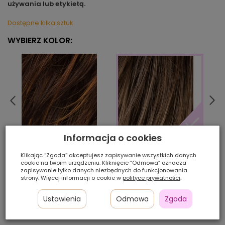
używania lub etykietą.
Dostępne kilka sztuk
WYBIERZ KOLOR:
Informacja o cookies
hazelnut/mix
dark
nougat/rooted
Klikając “Zgoda” akceptujesz zapisywanie wszystkich danych
cookie na twoim urządzeniu. Kliknięcie “Odmowa” oznacza
zapisywanie tylko danych niezbędnych do funkcjonowania
Ilość szt.:
strony. Więcej informacji o cookie w
polityce prywatności
.
1 350,00 zł
Ustawienia
Odmowa
Zgoda