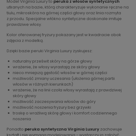
Model Virginia Luxury to
peruka z włosów syntetycznych
utkanych na bazie, którą charakteryzuje wykonanie ręczne na
tiulu, mikroskóra na górnej części głowy oraz linia rozmyta
z przodu. Specjalne włókno syntetyczne doskonale imituje
prawdziwe włosy.
Kolor oferowanej fryzury pokazany jest w kwadracie obok
zdjęcia z modelką.
Dzięki bazie peruki Virginia Luxury zyskujesz:
naturalny prześwit skóry na górze głowy
wrażenie, że włosy wyrastają ze skóry głowy
nieco mniejszą gęstość włosów w górnej części
możliwość zmiany uczesania (ułożenia górnej partii
włosów w różnych kierunkach)
wrażenie, że na linii czoła włosy wyrastają z prawdziwej
skóry głowy
możliwość zaczesywania włosów do góry
możliwość noszenia fryzury bez grzywki
troskę o wrażliwą skórę głowy i komfort codziennego
noszenia
Ponadto
peruka syntetyczna Virginia Luxury
zachowuje
kształt i nie wymaga modelowania - wystarczy ją założyć