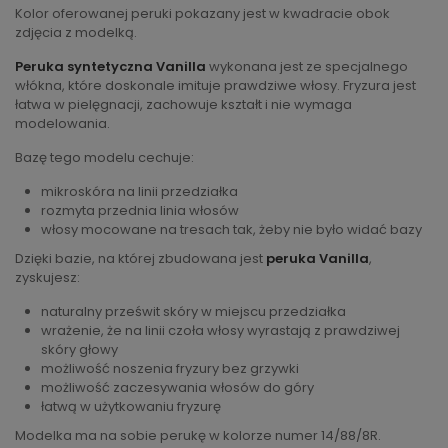
Kolor oferowanej peruki pokazany jest w kwadracie obok
zdjęcia z modelką.
Peruka syntetyczna Vanilla
wykonana jest ze specjalnego
włókna, które doskonale imituje prawdziwe włosy. Fryzura jest
łatwa w pielęgnacji, zachowuje kształt i nie wymaga
modelowania.
Bazę tego modelu cechuje:
mikroskóra na linii przedziałka
rozmyta przednia linia włosów
włosy mocowane na tresach tak, żeby nie było widać bazy
Dzięki bazie, na której zbudowana jest
peruka Vanilla
,
zyskujesz:
naturalny prześwit skóry w miejscu przedziałka
wrażenie, że na linii czoła włosy wyrastają z prawdziwej
skóry głowy
możliwość noszenia fryzury bez grzywki
możliwość zaczesywania włosów do góry
łatwą w użytkowaniu fryzurę
Modelka ma na sobie perukę w kolorze numer 14/88/8R.