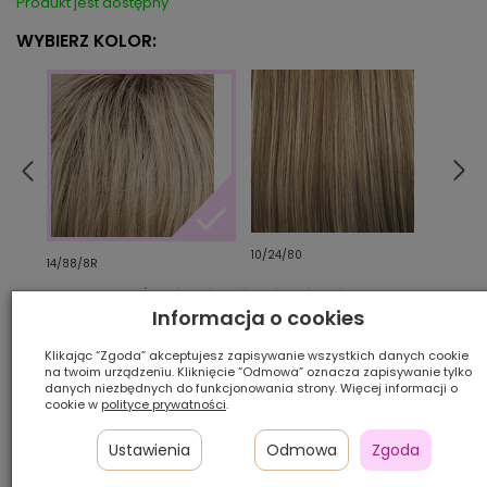
Produkt jest dostępny
WYBIERZ KOLOR:
10/24/80
12/26
14/88/8R
Informacja o cookies
Ilość szt.:
Klikając “Zgoda” akceptujesz zapisywanie wszystkich danych cookie
na twoim urządzeniu. Kliknięcie “Odmowa” oznacza zapisywanie tylko
1 050,00 zł
danych niezbędnych do funkcjonowania strony. Więcej informacji o
cookie w
polityce prywatności
.
Ustawienia
Odmowa
Zgoda
DODAJ DO KOSZYKA