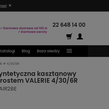
×
iej!
22 648 14 00
✓ Darmowa dostawa od 100 zł
✓ Darmowe zwroty
Katalogi
Blog
Baza wiedzy
IE # 4/30/6R
yntetyczna kasztanowy
drostem VALERIE 4/30/6R
AIR2BE