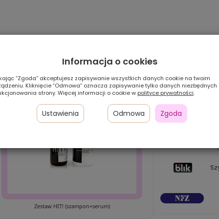
Informacja o cookies
ikając “Zgoda” akceptujesz zapisywanie wszystkich danych cookie na twoim
ządzeniu. Kliknięcie “Odmowa” oznacza zapisywanie tylko danych niezbędnych
nkcjonowania strony. Więcej informacji o cookie w
polityce prywatności
.
Ustawienia
Odmowa
Zgoda
Pł
24
!
w 
Sz
Zestaw HIT! (szampon+serum)