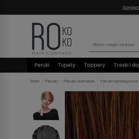
Sprawd
Wyszukaj
Peruki
Tupety
Toppery
Treski i do
Start
Peruki
Peruki damskie
Peruki syntetyczne