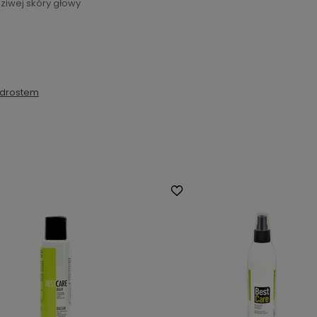
dziwej skóry głowy
odrostem