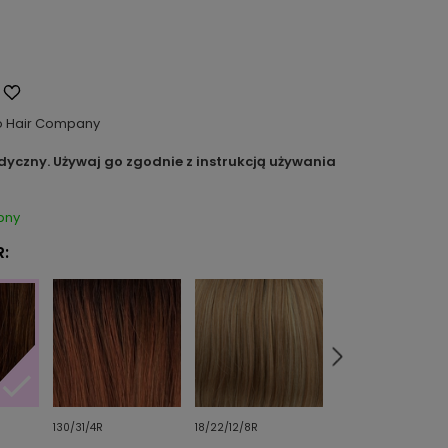
o Hair Company
dyczny. Używaj go zgodnie z instrukcją używania
pny
:
130/31/4R
18/22/12/8R
24/25/23/12R