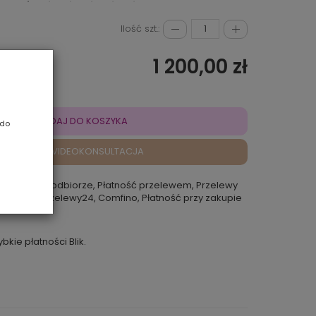
Ilość szt.:
1 200,00 zł
DODAJ DO KOSZYKA
 do
VIDEOKONSULTACJA
atność przy odbiorze, Płatność przelewem, Przelewy
 Rokoko, Przelewy24, Comfino, Płatność przy zakupie
punkcie
ybkie płatności Blik.