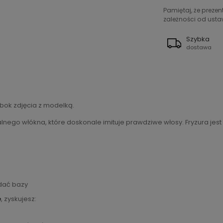
Pamiętaj, że preze
zależności od ustaw
Szybka
dostawa
bok zdjęcia z modelką.
nego włókna, które doskonale imituje prawdziwe włosy. Fryzura jest 
idać bazy
e
, zyskujesz: