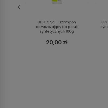
walna
BEST CARE - szampon
BES
oczyszczający do peruk
syn
syntetycznych 100g
20,00 zł