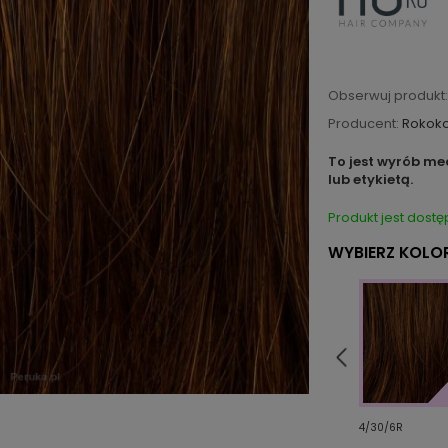
Obserwuj produkt:
Producent:
Rokok
To jest wyrób me
lub etykietą.
Produkt jest dostę
WYBIERZ KOLOR
R
26/27/20
33/830
4/30/6R