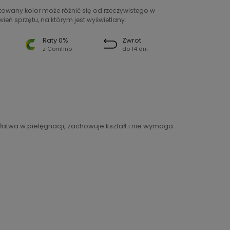
ntowany kolor może różnić się od rzeczywistego w
ień sprzętu, na którym jest wyświetlany.
Raty 0%
Zwrot
z Comfino
do 14 dni
łatwa w pielęgnacji, zachowuje kształt i nie wymaga