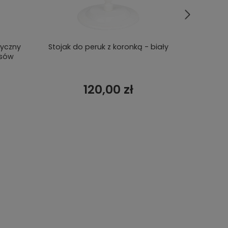
tyczny
Stojak do peruk z koronką - biały
Głowa do
osów
120,00 zł