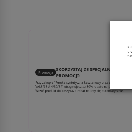
Kl
ur
fu
SKORZYSTAJ ZE SPECJALNEJ
Promocja
PROMOCJI:
Przy zakupie "Peruka syntetyczna kasztanowy brąz z odrostem
VALERIE # 4/30/6R" otrzymujesz aż 30% rabatu na poniższy zestaw
Wrzuć produkt do koszyka, a rabat naliczy się automatycznie.