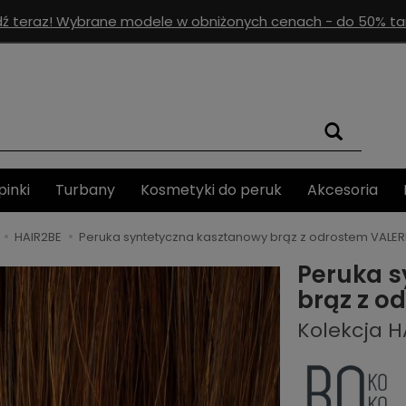
ź teraz! Wybrane modele w obniżonych cenach - do 50% tan
pinki
Turbany
Kosmetyki do peruk
Akcesoria
HAIR2BE
Peruka syntetyczna kasztanowy brąz z odrostem VALER
Peruka s
brąz z o
Kolekcja H