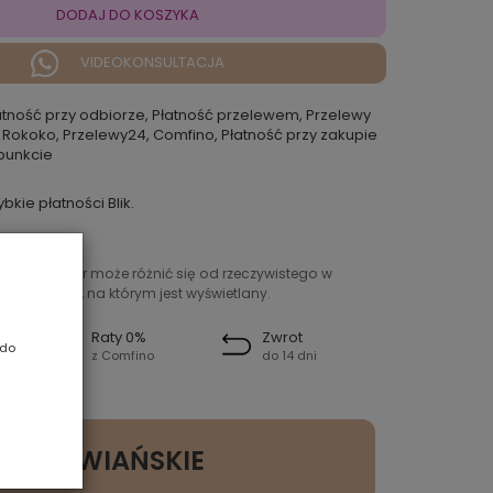
DODAJ DO KOSZYKA
VIDEOKONSULTACJA
atność przy odbiorze, Płatność przelewem, Przelewy
 Rokoko, Przelewy24, Comfino, Płatność przy zakupie
punkcie
ybkie płatności Blik.
ntowany kolor może różnić się od rzeczywistego w
ień sprzętu, na którym jest wyświetlany.
Raty 0%
Zwrot
 do
z Comfino
do 14 dni
SY SŁOWIAŃSKIE