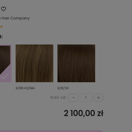
o Hair Company
uk
:
6/8R+12/14H
6/8/30
Ilość szt.:
2 100,00 zł