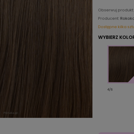
Obserwuj produkt:
Producent:
Rokok
Dostępne kilka szt
WYBIERZ KOLOR
4/6