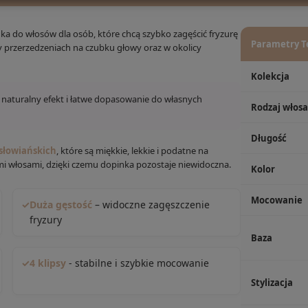
ka do włosów dla osób, które chcą szybko zagęścić fryzurę
Parametry T
zy przerzedzeniach na czubku głowy oraz w okolicy
Kolekcja
 naturalny efekt i łatwe dopasowanie do własnych
Rodzaj włosa
Długość
słowiańskich
, które są miękkie, lekkie i podatne na
lnymi włosami, dzięki czemu dopinka pozostaje niewidoczna.
Kolor
Mocowanie
✓
Duża gęstość
– widoczne zagęszczenie
fryzury
Baza
✓
4 klipsy
- stabilne i szybkie mocowanie
Stylizacja