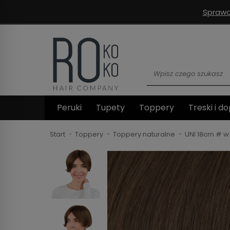
Sprawd
Wyszukaj
Peruki
Tupety
Toppery
Treski i do
Start
Toppery
Toppery naturalne
UNI 18cm # w