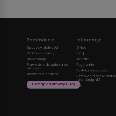
Zamówienie
Informacje
Sposoby płatności
O Nas
Dostawa i zwroty
Blog
Reklamacje
Kontakt
Prawo do odstąpienia od
Regulamin
umowy
Polityka prywatności
Ustawienia cookies
Rezerwacja peruki online
refundacją NFZ
FAQ