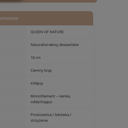
echniczne
QUEEN OF NATURE
Naturalne włosy słowiańskie
18 cm
Ciemny brąz
4 klipsy
Monofilament – cienka,
oddychająca
Prostownica / lokówka /
strzyżenie