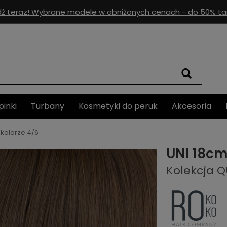
ź teraz! Wybrane modele w obniżonych cenach - do 50% tan
pinki
Turbany
Kosmetyki do peruk
Akcesoria
 kolorze 4/6
UNI 18cm
Kolekcja 