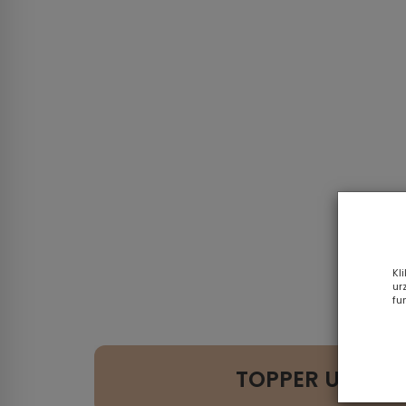
Kl
ur
fu
TOPPER UNI 18