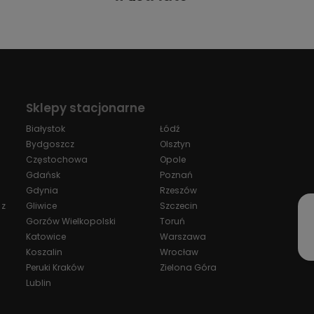
Sklepy stacjonarne
Białystok
Łódź
Bydgoszcz
Olsztyn
Częstochowa
Opole
Gdańsk
Poznań
Gdynia
Rzeszów
 z
Gliwice
Szczecin
Gorzów Wielkopolski
Toruń
Katowice
Warszawa
Koszalin
Wrocław
Peruki Kraków
Zielona Góra
Lublin