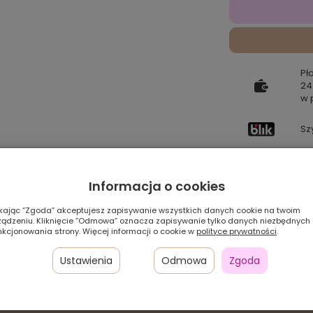
Pł
24
w 
Sz
Pamiętaj, że preze
Informacja o cookies
zależności od ustaw
ikając “Zgoda” akceptujesz zapisywanie wszystkich danych cookie na twoim
Szybka
ządzeniu. Kliknięcie “Odmowa” oznacza zapisywanie tylko danych niezbędnych
dostawa
nkcjonowania strony. Więcej informacji o cookie w
polityce prywatności
.
Ustawienia
Odmowa
Zgoda
 CM - CIEMNY BRĄZ I NATURALNE WŁO