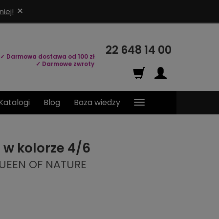
×
iej!
22 648 14 00
✓ Darmowa dostawa od 100 zł
✓ Darmowe zwroty
Katalogi
Blog
Baza wiedzy
 w kolorze 4/6
QUEEN OF NATURE