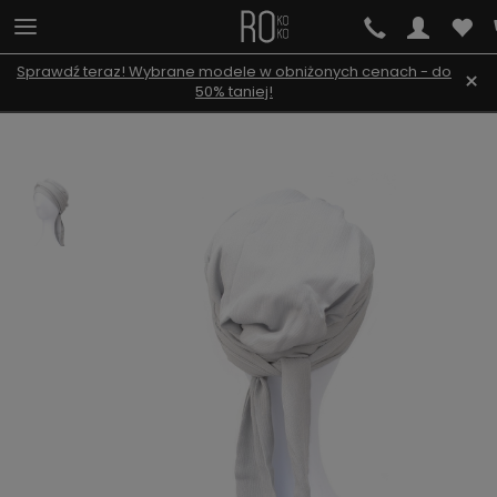
Sprawdź teraz! Wybrane modele w obniżonych cenach - do
×
50% taniej!