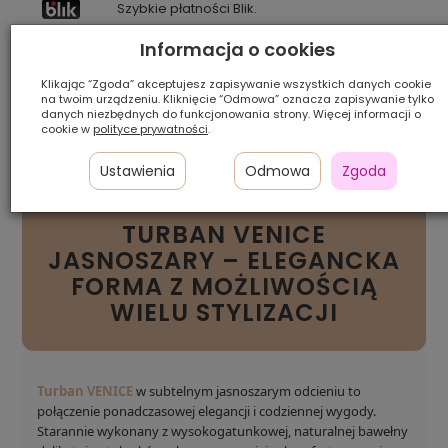
Szybkie płatności Blik.
Informacja o cookies
Pamiętaj, że prezentowany kolor może różnić się od rzeczywistego
Klikając “Zgoda” akceptujesz zapisywanie wszystkich danych cookie
w zależności od ustawień sprzętu, na którym jest wyświetlany.
na twoim urządzeniu. Kliknięcie “Odmowa” oznacza zapisywanie tylko
danych niezbędnych do funkcjonowania strony. Więcej informacji o
Szybka
Raty 0%
Zwrot
cookie w
polityce prywatności
.
dostawa
z Comfino
do 14 dni
Ustawienia
Odmowa
Zgoda
TURBAN VENICE
JASNOSZARY – ELEGANCKA
FORMA Z MOŻLIWOŚCIĄ
WIELU STYLIZACJI
Turban VENICE
w subtelnym jasnoszarym odcieniu to
połączenie ponadczasowej elegancji i codziennej wygody.
Starannie wykonany z wysokogatunkowej, naturalnej bawełny