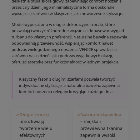
delikatnie otula skórę głowy, zapewniając komfort noszenia
przez cały dzień. Jego minimalistyczna forma doskonale
wpisuje się zarówno w klasyczne, jak i nowoczesne stylizacje.
Model wyposażono w długie, dekoracyjne troczki, które
pozwalają tworzyć różnorodne wiązania i dopasować wygląd
turbanu do własnych preferencji. Naturalna bawełna zapewnia
odpowiednią przewiewność, wspierając komfort nawet
podczas wielogodzinnego noszenia. VENICE sprawdzi się
zarówno na co dzień, jak i podczas wyjątkowych okazji,
oferując estetykę oraz funkcjonalność w jednym projekcie.
Klasyczny fason z długimi szarfami pozwala tworzyć
indywidualne stylizacje, a naturalna bawełna zapewnia
komfort noszenia i elegancki wygląd każdego dnia.
✓
Długie troczki
–
✓
Naturalna bawełna
umożliwiają
– miękka i
tworzenie wielu
przewiewna tkanina
efektownych
zapewnia wysoki