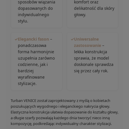
sposobów wiązania
komfort oraz
dopasowanych do
delikatność dla skóry
indywidualnego
głowy.
stylu.
✓
Elegancki fason
–
✓
Uniwersalne
ponadczasowa
zastosowanie
–
forma harmonijnie
lekka konstrukcja
uzupełnia zarówno
sprawia, że model
codzienne, jak i
doskonale sprawdza
bardziej
się przez cały rok.
wyrafinowane
stylizacje.
Turban VENICE został zaprojektowany z myślą o kobietach
poszukujących wygodnego i eleganckiego nakrycia głowy.
Elastyczna konstrukcja ułatwia dopasowanie do kształtu głowy,
a długie szarfy pozwalają każdego dnia tworzyć nieco inną
kompozycję, podkreślając indywidualny charakter stylizacji.