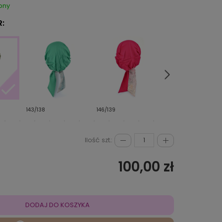
pny
:
158
143/138
146/139
Ilość szt.:
100,00 zł
DODAJ DO KOSZYKA