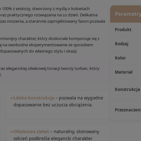
 100% z wiskozy, stworzony z myślą o kobietach
Parametry
raz praktycznego rozwiązania na co dzień. Delikatna
zas noszenia, a starannie zaprojektowany fason pozwala
Produkt
armonijny charakter, który doskonale komponuje się z
Rodzaj
lają na swobodne eksperymentowanie ze sposobem
dopasowanych do własnego stylu i okazji.
Kolor
az eleganckiej oliwkowej tonacji tworzy turban, który
Materiał
.
Konstrukcja
✓
Lékka konstrukcja
– pozwala na wygodne
dopasowanie bez uczucia obciążenia.
Przeznaczen
✓
Oliwkowa zieleń
– naturalny, stonowany
odcień podkreśla elegancki charakter