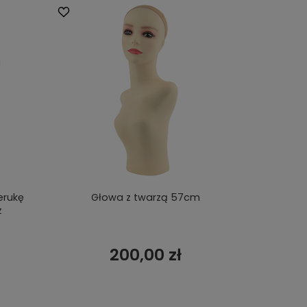
erukę
Głowa z twarzą 57cm
ż
200,00 zł