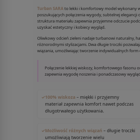
Turban SARA
to lekki i komfortowy model wykonany w
poszukujących połączenia wygody, subtelnej elegancji o
struktura materiału zapewnia przyjemne odczucie podc
uzyskać estetyczny i kobiecy wygląd.
Oliwkowy odcień zieleni nadaje turbanowi naturalny, h
różnorodnymi stylizacjami. Dwa długie troczki pozwa
wiązania, umożliwiając tworzenie indywidualnych form 
Połączenie lekkiej wiskozy, komfortowego fasonu or
zapewnia wygodę noszenia i ponadczasowy wygląd
✓
100% wiskoza
– miękki i przyjemny
materiał zapewnia komfort nawet podczas
długotrwałego użytkowania.
✓
Możliwość różnych wiązań
– długie troczki
umożliwiają tworzenie wielu