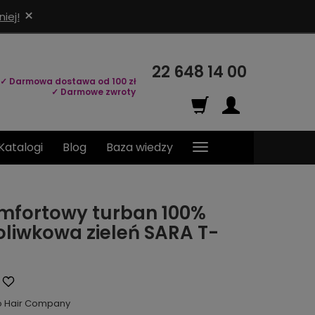
×
iej!
22 648 14 00
✓ Darmowa dostawa od 100 zł
✓ Darmowe zwroty
Katalogi
Blog
Baza wiedzy
komfortowy turban 100%
oliwkowa zieleń SARA T-
o Hair Company