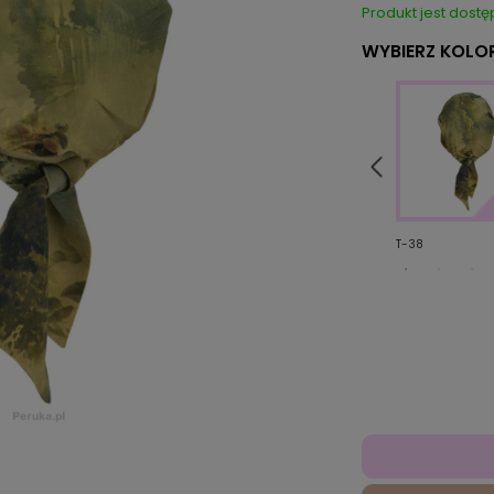
Produkt jest dostę
WYBIERZ KOLOR
257/321
T-30
T-38