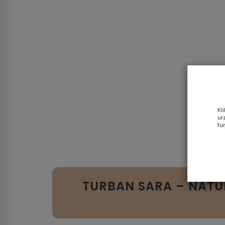
Kl
ur
fu
TURBAN SARA – NAT