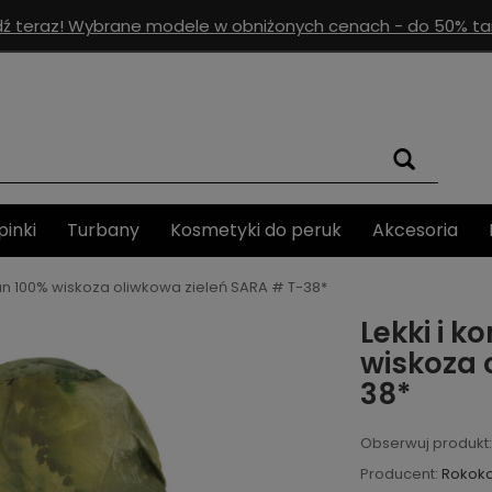
ź teraz! Wybrane modele w obniżonych cenach - do 50% tan
pinki
Turbany
Kosmetyki do peruk
Akcesoria
ban 100% wiskoza oliwkowa zieleń SARA # T-38*
Lekki i 
wiskoza 
38*
Obserwuj produkt:
Producent:
Rokok