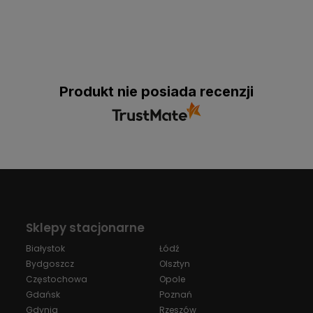
Produkt nie posiada recenzji
Sklepy stacjonarne
Białystok
Łódź
Bydgoszcz
Olsztyn
Częstochowa
Opole
Gdańsk
Poznań
Gdynia
Rzeszów