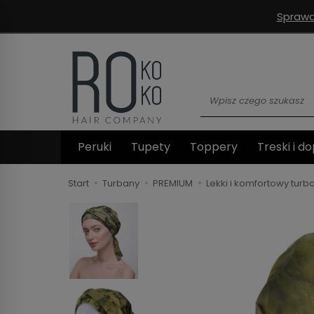
Sprawd
Wyszukaj
Peruki
Tupety
Toppery
Treski i do
Start
Turbany
PREMIUM
Lekki i komfortowy tur