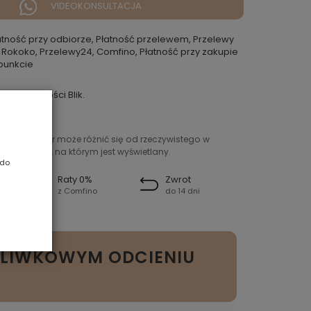
VIDEOKONSULTACJA
atność przy odbiorze, Płatność przelewem, Przelewy
 Rokoko, Przelewy24, Comfino, Płatność przy zakupie
punkcie
ybkie płatności Blik.
ntowany kolor może różnić się od rzeczywistego w
ień sprzętu, na którym jest wyświetlany.
 do
Raty 0%
Zwrot
z Comfino
do 14 dni
OLIWKOWYM ODCIENIU