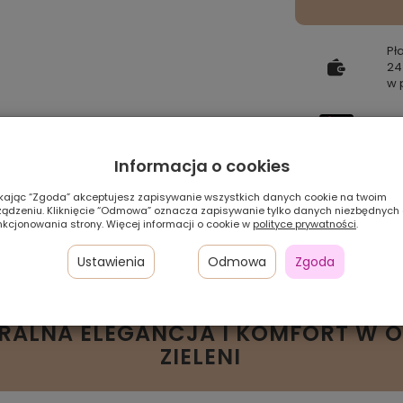
Pł
24
w 
Sz
Informacja o cookies
Pamiętaj, że preze
zależności od ustaw
ikając “Zgoda” akceptujesz zapisywanie wszystkich danych cookie na twoim
ządzeniu. Kliknięcie “Odmowa” oznacza zapisywanie tylko danych niezbędnych
nkcjonowania strony. Więcej informacji o cookie w
polityce prywatności
.
Szybka
dostawa
Ustawienia
Odmowa
Zgoda
URALNA ELEGANCJA I KOMFORT W 
ZIELENI