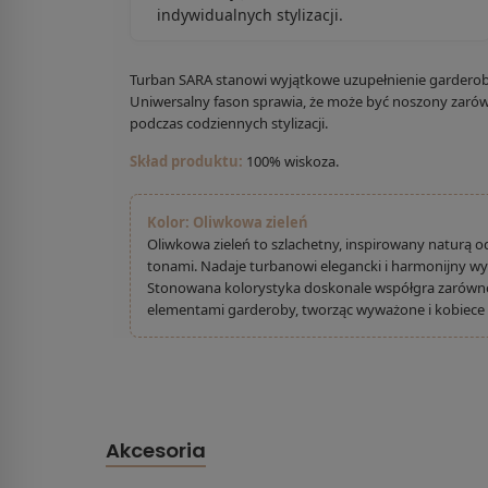
indywidualnych stylizacji.
Turban SARA stanowi wyjątkowe uzupełnienie garderob
Uniwersalny fason sprawia, że może być noszony zarów
podczas codziennych stylizacji.
Skład produktu:
100% wiskoza.
Kolor: Oliwkowa zieleń
Oliwkowa zieleń to szlachetny, inspirowany naturą od
tonami. Nadaje turbanowi elegancki i harmonijny wy
Stonowana kolorystyka doskonale współgra zarówno z
elementami garderoby, tworząc wyważone i kobiece s
Akcesoria