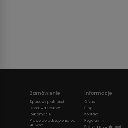
Zamówienie
Informacje
Sposoby płatności
O Nas
Dostawa i zwroty
Blog
Reklamacje
Kontakt
Prawo do odstąpienia od
Regulamin
umowy
Polityka prywatności