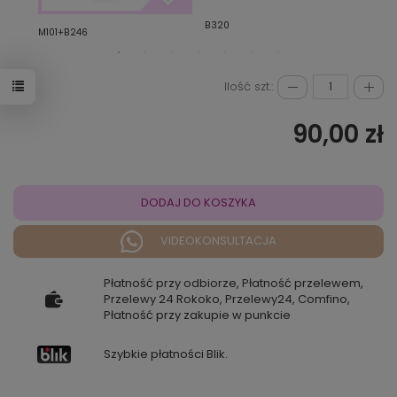
B320
B325
M101+B246
Ilość szt.:
90,00 zł
DODAJ DO KOSZYKA
VIDEOKONSULTACJA
Płatność przy odbiorze, Płatność przelewem,
Przelewy 24 Rokoko, Przelewy24, Comfino,
Płatność przy zakupie w punkcie
Szybkie płatności Blik.