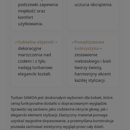
podszewki zapewnia
uczucia obciążenia.
miękkość oraz
komfort
użytkowania.
✓
Subtelna objętość
–
✓
Ponadczasowa
dekoracyjne
kolorystyka
–
marszczenia nad
zestawienie
czołem i z tyłu
niebieskiego i bieli
nadają turbanowi
tworzy świeży,
elegancki kształt.
harmonijny akcent
każdej stylizacji.
Turban SAMOA jest doskonałym wyborem dla kobiet, które
cenią funkcjonalne dodatki o dopracowanym wyglądzie.
Sprawdzi się zarówno jako codzienne okrycie głowy, jak i
elegancki element stylizacji. Elastyczny materiał pomaga
uzyskać wygodne dopasowanie, a przemyślana konstrukcja
pozwala zachować estetyczny wygląd przez cały dzień.