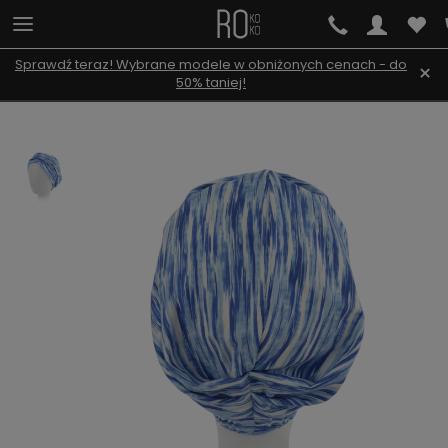
Sprawdź teraz! Wybrane modele w obniżonych cenach - do
×
50% taniej!