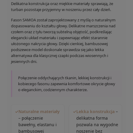
Delikatna konstrukcja oraz miękkie materiały sprawiają, że
turban pozostaje przyjemny w noszeniu przez cały dzień.
Fason SAMOA został zaprojektowany z myślą o naturalnym
dopasowaniu do kształtu głowy. Delikatne marszczenia nad
czołem oraz z tyłu tworzą subtelną objętość, podkreślając
elegancki układ materiału i zapewniając efekt starannie
ułożonego nakrycia głowy. Dzięki cienkiej, bambusowej
podszewce model doskonale sprawdza się jako lekka
alternatywa dla klasycznej czapki podczas wiosennych i
jesiennych dni.
Połączenie oddychających tkanin, lekkiej konstrukcji i
kobiecego fasonu zapewnia komfortowe okrycie głowy
o eleganckim, codziennym charakterze.
✓
Naturalne materiały
✓
Lekka konstrukcja
–
– połączenie
delikatna forma
bawełny, elastanu i
pozwala na wygodne
bambusowej
noszenie bez