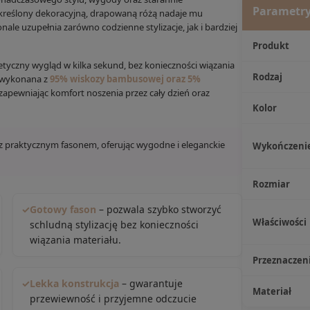
Parametry
kreślony dekoracyjną, drapowaną różą nadaje mu
le uzupełnia zarówno codzienne stylizacje, jak i bardziej
Produkt
tyczny wygląd w kilka sekund, bez konieczności wiązania
Rodzaj
a wykonana z
95% wiskozy bambusowej oraz 5%
 zapewniając komfort noszenia przez cały dzień oraz
Kolor
z praktycznym fasonem, oferując wygodne i eleganckie
Wykończeni
Rozmiar
✓
Gotowy fason
– pozwala szybko stworzyć
Właściwości
schludną stylizację bez konieczności
wiązania materiału.
Przeznaczen
✓
Lekka konstrukcja
– gwarantuje
Materiał
przewiewność i przyjemne odczucie