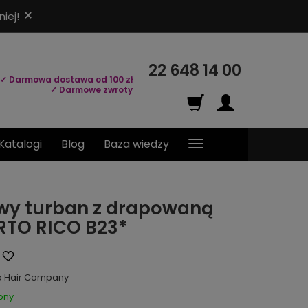
×
iej!
22 648 14 00
✓ Darmowa dostawa od 100 zł
✓ Darmowe zwroty
Katalogi
Blog
Baza wiedzy
wy turban z drapowaną
RTO RICO B23*
o Hair Company
pny