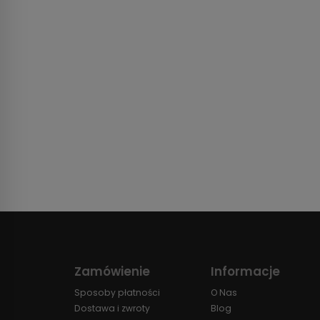
Zamówienie
Informacje
Sposoby płatności
O Nas
Dostawa i zwroty
Blog