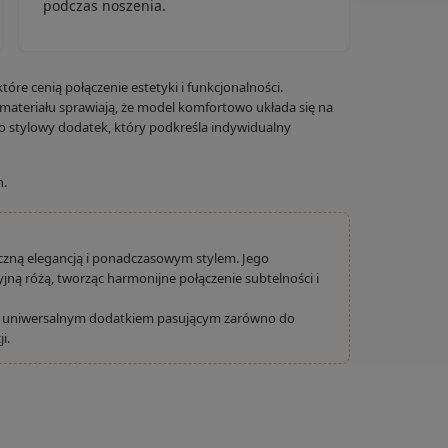
podczas noszenia.
óre cenią połączenie estetyki i funkcjonalności.
 materiału sprawiają, że model komfortowo układa się na
To stylowy dodatek, który podkreśla indywidualny
n.
syczną elegancją i ponadczasowym stylem. Jego
ną różą, tworząc harmonijne połączenie subtelności i
je uniwersalnym dodatkiem pasującym zarówno do
i.