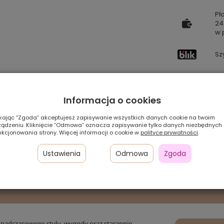
Pł
24
w 
Sz
Pamiętaj, że preze
zależności od ustaw
Informacja o cookies
Szybka
ikając “Zgoda” akceptujesz zapisywanie wszystkich danych cookie na twoim
dostawa
ządzeniu. Kliknięcie “Odmowa” oznacza zapisywanie tylko danych niezbędnych
nkcjonowania strony. Więcej informacji o cookie w
polityce prywatności
.
Ustawienia
Odmowa
Zgoda
O B23 – GRANATOWA ELEGANCJA 
KOMFORTOWYM DOPASOWANIEM
onadczasowego stylu, wygody oraz starannie