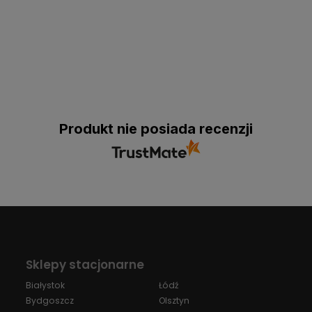
Produkt nie posiada recenzji
Sklepy stacjonarne
Białystok
Łódź
Bydgoszcz
Olsztyn