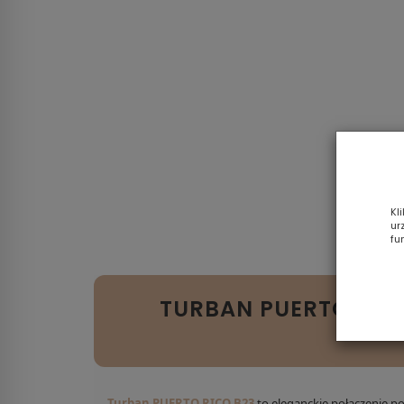
Kl
ur
fu
TURBAN PUERTO RIC
Turban PUERTO RICO B23
to eleganckie połączenie p