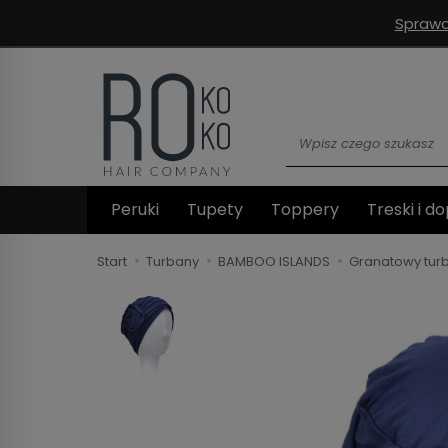
Sprawd
Wyszukaj
Peruki
Tupety
Toppery
Treski i do
Start
Turbany
BAMBOO ISLANDS
Granatowy tur