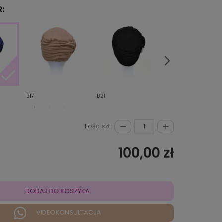
:
B17
B21
B44
Ilość szt.:
100,00 zł
DODAJ DO KOSZYKA
VIDEOKONSULTACJA