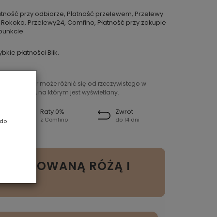
atność przy odbiorze, Płatność przelewem, Przelewy
 Rokoko, Przelewy24, Comfino, Płatność przy zakupie
punkcie
ybkie płatności Blik.
ntowany kolor może różnić się od rzeczywistego w
ień sprzętu, na którym jest wyświetlany.
Raty 0%
Zwrot
z Comfino
do 14 dni
 do
Z DRAPOWANĄ RÓŻĄ I