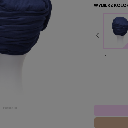
WYBIERZ KOLOR
B21
B44
B23