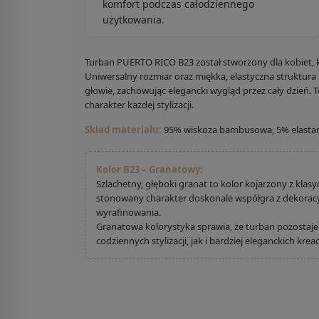
komfort podczas całodziennego
użytkowania.
Turban PUERTO RICO B23 został stworzony dla kobiet, kt
Uniwersalny rozmiar oraz miękka, elastyczna struktura
głowie, zachowując elegancki wygląd przez cały dzień. 
charakter każdej stylizacji.
Skład materiału:
95% wiskoza bambusowa, 5% elasta
Kolor B23 – Granatowy:
Szlachetny, głęboki granat to kolor kojarzony z kla
stonowany charakter doskonale współgra z dekoracyj
wyrafinowania.
Granatowa kolorystyka sprawia, że turban pozosta
codziennych stylizacji, jak i bardziej eleganckich kreacj