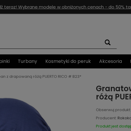
ź teraz! Wybrane modele w obniżonych cenach - do 50% tan
pinki
Turbany
Kosmetyki do peruk
Akcesoria
ban z drapowaną różą PUERTO RICO # B23*
Granato
różą PUE
Obserwuj produkt:
Producent:
Rokok
Produkt jest dostę