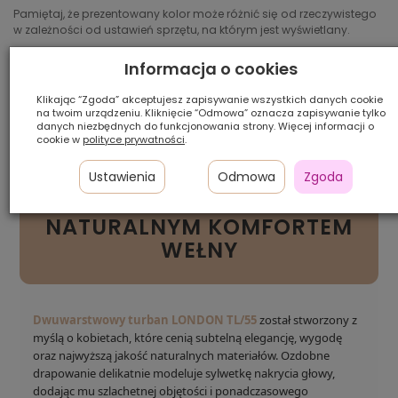
Pamiętaj, że prezentowany kolor może różnić się od rzeczywistego
w zależności od ustawień sprzętu, na którym jest wyświetlany.
Szybka
Raty 0%
Zwrot
Informacja o cookies
dostawa
z Comfino
do 14 dni
Klikając “Zgoda” akceptujesz zapisywanie wszystkich danych cookie
na twoim urządzeniu. Kliknięcie “Odmowa” oznacza zapisywanie tylko
danych niezbędnych do funkcjonowania strony. Więcej informacji o
cookie w
polityce prywatności
.
TURBAN LONDON TL/55 –
DWUWARSTWOWA
Ustawienia
Odmowa
Zgoda
ELEGANCJA Z
NATURALNYM KOMFORTEM
WEŁNY
Dwuwarstwowy turban LONDON TL/55
został stworzony z
myślą o kobietach, które cenią subtelną elegancję, wygodę
oraz najwyższą jakość naturalnych materiałów. Ozdobne
drapowanie delikatnie modeluje sylwetkę nakrycia głowy,
dodając mu szlachetnej objętości i ponadczasowego