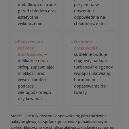
dodatkową ochronę
przyjemna w
przed chłodem oraz
noszeniu i
estetyczne
odpowiednia na
wykończenie.
chłodniejsze dni.
✓
Podszewka z
✓
Ozdobne
wiskozy
drapowanie
–
bambusowej
–
subtelnie buduje
delikatnie otula
objętość, nadając
skórę, zapewniając
turbanowi elegancki
miękkość oraz
wygląd i ułatwiając
wysoki komfort
harmonijne
podczas
dopasowanie do
wielogodzinnego
twarzy.
użytkowania.
Model LONDON doskonale sprawdza się jako codzienne
nakrycie głowy, łącząc funkcjonalność z ponadczasowym
stylem. Elastyczna konstrukcja ułatwia zakładanie i zapewnia