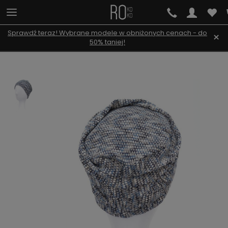
Sprawdź teraz! Wybrane modele w obniżonych cenach - do
×
50% taniej!