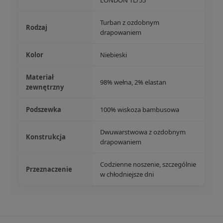
LONDON TL/55
Turban z ozdobnym
Rodzaj
drapowaniem
Kolor
Niebieski
Materiał
98% wełna, 2% elastan
zewnętrzny
Podszewka
100% wiskoza bambusowa
Dwuwarstwowa z ozdobnym
Konstrukcja
drapowaniem
Codzienne noszenie, szczególnie
Przeznaczenie
w chłodniejsze dni