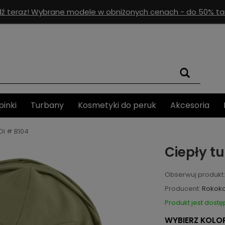
ź teraz! Wybrane modele w obniżonych cenach - do 50% tan
pinki
Turbany
Kosmetyki do peruk
Akcesoria
OI # B104
Ciepły t
Obserwuj produkt:
Producent:
Rokok
Produkt jest dostę
WYBIERZ KOLOR