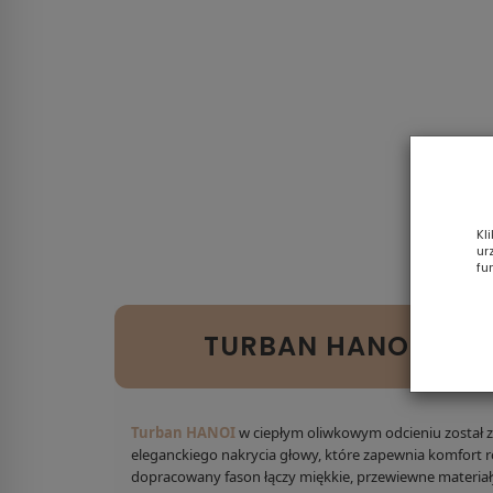
Kl
ur
fu
TURBAN HANOI – OL
Turban HANOI
w ciepłym oliwkowym odcieniu został 
eleganckiego nakrycia głowy, które zapewnia komfort r
dopracowany fason łączy miękkie, przewiewne materiał