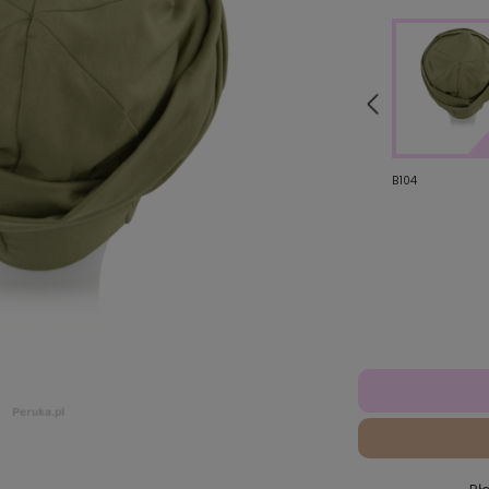
B25
B35
B104