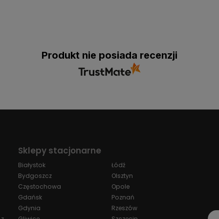
Produkt nie posiada recenzji
Sklepy stacjonarne
Białystok
Łódź
Bydgoszcz
Olsztyn
Częstochowa
Opole
Gdańsk
Poznań
Gdynia
Rzeszów
 z
Gliwice
Szczecin