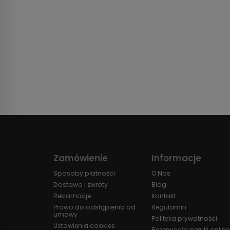
Zamówienie
Informacje
Sposoby płatności
O Nas
Dostawa i zwroty
Blog
Reklamacje
Kontakt
Prawo do odstąpienia od
Regulamin
umowy
Polityka prywatności
Ustawienia cookies
Rezerwacja peruki online