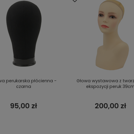
a perukarska płócienna -
Głowa wystawowa z twar
czarna
ekspozycji peruk 39c
95,00 zł
200,00 zł