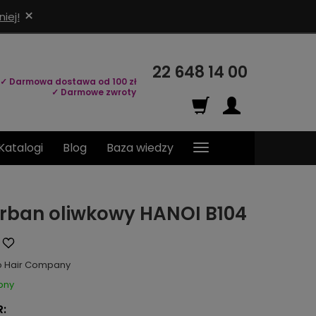
×
iej!
22 648 14 00
✓ Darmowa dostawa od 100 zł
✓ Darmowe zwroty
Katalogi
Blog
Baza wiedzy
urban oliwkowy HANOI B104
o Hair Company
pny
: