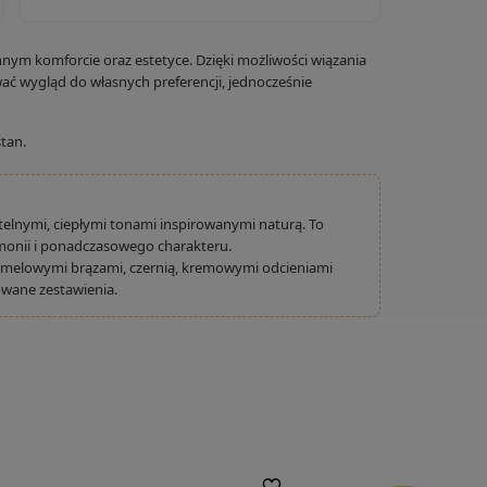
nym komforcie oraz estetyce. Dzięki możliwości wiązania
ć wygląd do własnych preferencji, jednocześnie
tan.
btelnymi, ciepłymi tonami inspirowanymi naturą. To
rmonii i ponadczasowego charakteru.
armelowymi brązami, czernią, kremowymi odcieniami
owane zestawienia.