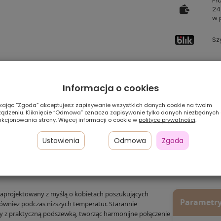
Pł
24
w 
Sz
Pamiętaj, że preze
zależności od ustaw
Informacja o cookies
Szybka
ikając “Zgoda” akceptujesz zapisywanie wszystkich danych cookie na twoim
dostawa
ządzeniu. Kliknięcie “Odmowa” oznacza zapisywanie tylko danych niezbędnych
nkcjonowania strony. Więcej informacji o cookie w
polityce prywatności
.
Ustawienia
Odmowa
Zgoda
IWKOWA ELEGANCJA I KOMFORT NA
zaprojektowany z myślą o kobietach poszukujących
Parametry
ównież podczas niższych temperatur. Starannie
y z praktyczną podszewką, tworząc harmonijne połączenie