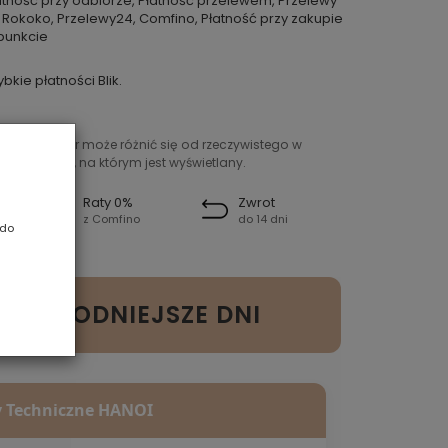
atność przy odbiorze, Płatność przelewem, Przelewy
 Rokoko, Przelewy24, Comfino, Płatność przy zakupie
punkcie
ybkie płatności Blik.
ntowany kolor może różnić się od rzeczywistego w
ień sprzętu, na którym jest wyświetlany.
Raty 0%
Zwrot
z Comfino
do 14 dni
 do
 CHŁODNIEJSZE DNI
 Techniczne HANOI