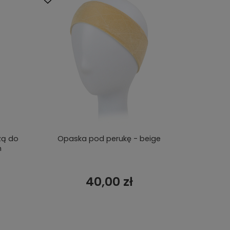
zą do
Opaska pod perukę - beige
m
40,00 zł