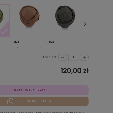
B123
B25
B35
Ilość szt.:
120,00 zł
DODAJ DO KOSZYKA
VIDEOKONSULTACJA