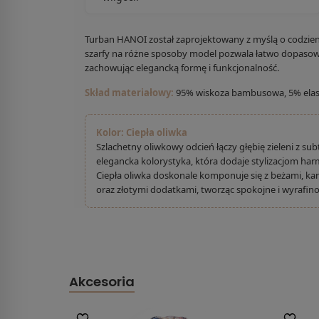
Turban HANOI został zaprojektowany z myślą o codzien
szarfy na różne sposoby model pozwala łatwo dopasowa
zachowując elegancką formę i funkcjonalność.
Skład materiałowy:
95% wiskoza bambusowa, 5% elas
Kolor: Ciepła oliwka
Szlachetny oliwkowy odcień łączy głębię zieleni z su
elegancka kolorystyka, która dodaje stylizacjom ha
Ciepła oliwka doskonale komponuje się z beżami, k
oraz złotymi dodatkami, tworząc spokojne i wyrafin
Akcesoria