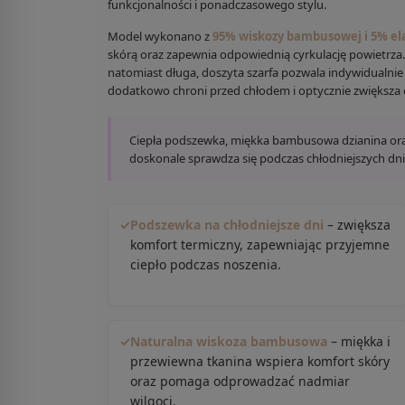
funkcjonalności i ponadczasowego stylu.
Model wykonano z
95% wiskozy bambusowej i 5% el
skórą oraz zapewnia odpowiednią cyrkulację powietrza
natomiast długa, doszyta szarfa pozwala indywidualni
dodatkowo chroni przed chłodem i optycznie zwiększa o
Ciepła podszewka, miękka bambusowa dzianina ora
doskonale sprawdza się podczas chłodniejszych dni,
✓
Podszewka na chłodniejsze dni
– zwiększa
komfort termiczny, zapewniając przyjemne
ciepło podczas noszenia.
✓
Naturalna wiskoza bambusowa
– miękka i
przewiewna tkanina wspiera komfort skóry
oraz pomaga odprowadzać nadmiar
wilgoci.