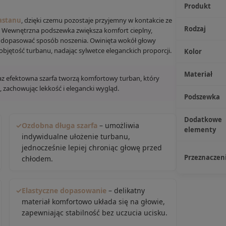
Produkt
astanu
, dzięki czemu pozostaje przyjemny w kontakcie ze
Rodzaj
. Wewnętrzna podszewka zwiększa komfort cieplny,
e dopasować sposób noszenia. Owinięta wokół głowy
bjętość turbanu, nadając sylwetce eleganckich proporcji.
Kolor
Materiał
z efektowna szarfa tworzą komfortowy turban, który
 zachowując lekkość i elegancki wygląd.
Podszewka
Dodatkowe
✓
Ozdobna długa szarfa
– umożliwia
elementy
indywidualne ułożenie turbanu,
jednocześnie lepiej chroniąc głowę przed
Przeznaczen
chłodem.
✓
Elastyczne dopasowanie
– delikatny
materiał komfortowo układa się na głowie,
zapewniając stabilność bez uczucia ucisku.