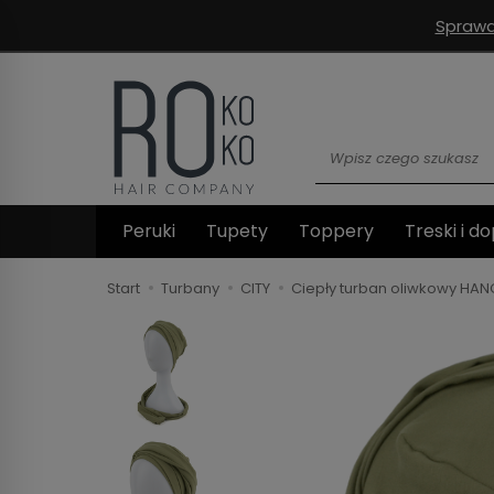
Sprawd
Wyszukaj
Peruki
Tupety
Toppery
Treski i do
Start
Turbany
CITY
Ciepły turban oliwkowy HAN