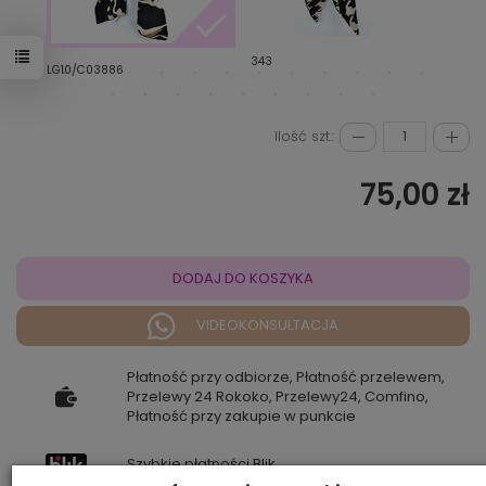
343
341
LG10/C03886
Ilość szt.:
75,00 zł
DODAJ DO KOSZYKA
VIDEOKONSULTACJA
Płatność przy odbiorze, Płatność przelewem,
Przelewy 24 Rokoko, Przelewy24, Comfino,
Płatność przy zakupie w punkcie
Szybkie płatności Blik.