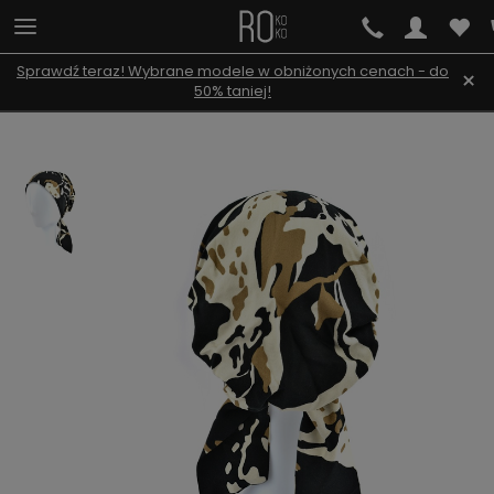
Sprawdź teraz! Wybrane modele w obniżonych cenach - do
×
50% taniej!