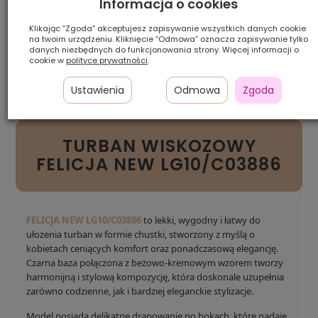
Informacja o cookies
Klikając “Zgoda” akceptujesz zapisywanie wszystkich danych cookie
Pamiętaj, że prezentowany kolor może różnić się od rzeczywistego
na twoim urządzeniu. Kliknięcie “Odmowa” oznacza zapisywanie tylko
w zależności od ustawień sprzętu, na którym jest wyświetlany.
danych niezbędnych do funkcjonowania strony. Więcej informacji o
cookie w
polityce prywatności
.
Szybka
Raty 0%
Zwrot
dostawa
z Comfino
do 14 dni
Ustawienia
Odmowa
Zgoda
TURBAN WISKOZOWY
FELICJA NEW LG10/C03886
FELICJA NEW LG10/C03886
to lekki, wygodny i łatwy do
ułożenia turban w formie chustki, stworzony z myślą o
kobietach ceniących komfort oraz ponadczasową elegancję.
Czarna baza połączona z beżowo-kremowym wzorem tworzy
harmonijną i stylową kompozycję, która doskonale uzupełnia
zarówno codzienne, jak i bardziej eleganckie stylizacje.
Model posiada delikatne drapowanie po bokach, które nadaje