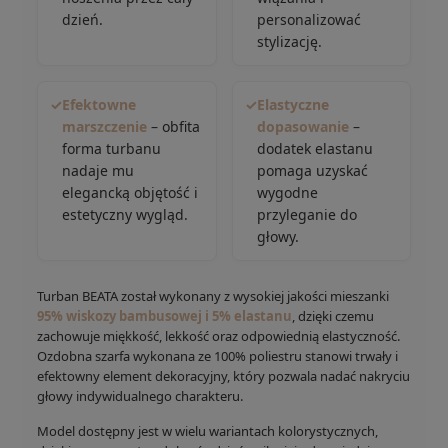
dzień.
personalizować
stylizację.
✓
Efektowne
✓
Elastyczne
marszczenie
– obfita
dopasowanie
–
forma turbanu
dodatek elastanu
nadaje mu
pomaga uzyskać
elegancką objętość i
wygodne
estetyczny wygląd.
przyleganie do
głowy.
Turban BEATA został wykonany z wysokiej jakości mieszanki
95% wiskozy bambusowej i 5% elastanu
, dzięki czemu
zachowuje miękkość, lekkość oraz odpowiednią elastyczność.
Ozdobna szarfa wykonana ze 100% poliestru stanowi trwały i
efektowny element dekoracyjny, który pozwala nadać nakryciu
głowy indywidualnego charakteru.
Model dostępny jest w wielu wariantach kolorystycznych,