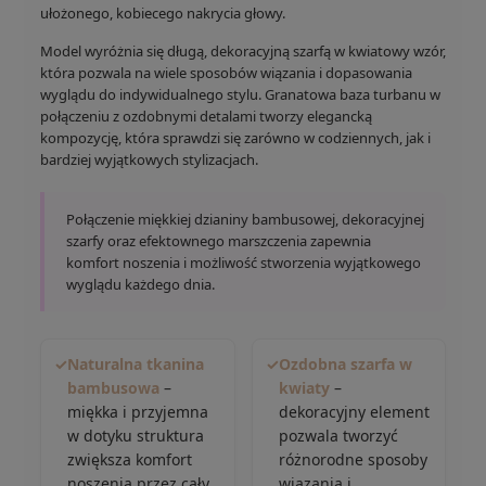
ułożonego, kobiecego nakrycia głowy.
Model wyróżnia się długą, dekoracyjną szarfą w kwiatowy wzór,
która pozwala na wiele sposobów wiązania i dopasowania
wyglądu do indywidualnego stylu. Granatowa baza turbanu w
połączeniu z ozdobnymi detalami tworzy elegancką
kompozycję, która sprawdzi się zarówno w codziennych, jak i
bardziej wyjątkowych stylizacjach.
Połączenie miękkiej dzianiny bambusowej, dekoracyjnej
szarfy oraz efektownego marszczenia zapewnia
komfort noszenia i możliwość stworzenia wyjątkowego
wyglądu każdego dnia.
✓
Naturalna tkanina
✓
Ozdobna szarfa w
bambusowa
–
kwiaty
–
miękka i przyjemna
dekoracyjny element
w dotyku struktura
pozwala tworzyć
zwiększa komfort
różnorodne sposoby
noszenia przez cały
wiązania i