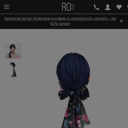
Sprawdź teraz! Wybrane modele w obniżonych cenach - do
×
50% taniej!