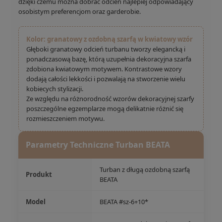
dzięki czemu można dobrać odcień najlepiej odpowiadający
osobistym preferencjom oraz garderobie.
Kolor: granatowy z ozdobną szarfą w kwiatowy wzór
Głęboki granatowy odcień turbanu tworzy elegancką i
ponadczasową bazę, którą uzupełnia dekoracyjna szarfa
zdobiona kwiatowym motywem. Kontrastowe wzory
dodają całości lekkości i pozwalają na stworzenie wielu
kobiecych stylizacji.
Ze względu na różnorodność wzorów dekoracyjnej szarfy
poszczególne egzemplarze mogą delikatnie różnić się
rozmieszczeniem motywu.
Parametry Techniczne Turban BEATA
Turban z długą ozdobną szarfą
Produkt
BEATA
Model
BEATA #sz-6+10*