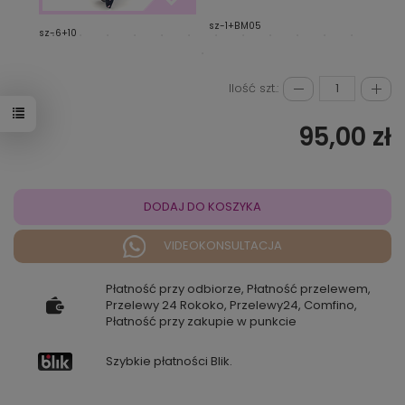
sz-1+BM05
sz-1
sz-6+10
Ilość szt.:
95,00 zł
DODAJ DO KOSZYKA
VIDEOKONSULTACJA
Płatność przy odbiorze, Płatność przelewem,
Przelewy 24 Rokoko, Przelewy24, Comfino,
Płatność przy zakupie w punkcie
Szybkie płatności Blik.