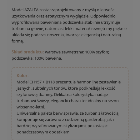
Model AZALEA został zaprojektowany z myślą o łatwości
użytkowania oraz estetycznym wyglądzie. Odpowiednio
wyprofilowana bawełniana podszewka stabilnie utrzymuje
turban na głowie, natomiast lekki materiał zewnętrzny pięknie
układa się podczas noszenia, tworząc elegancką i naturalną
formę.
Skład produktu:
warstwa zewnętrzna: 100% szyfon;
podszewka: 100% bawełna.
Kolor:
Model CH157 + B118 prezentuje harmonijne zestawienie
jasnych, subtelnych tonów, które podkreślają lekkość
szyfonowej tkaniny. Delikatna kolorystyka nadaje
turbanowi świeży, elegancki charakter idealny na sezon
wiosenno-letni.
Uniwersalna paleta barw sprawia, że turban z łatwością
komponuje się zarówno z codzienną garderobą, jak i
bardziej wyrafinowanymi stylizacjami, pozostając
ponadczasowym dodatkiem.