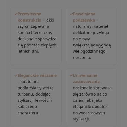
✓
Przewiewna
✓
Bawełniana
konstrukcja
– lekki
podszewka
–
szyfon zapewnia
naturalny materiał
komfort termiczny i
delikatnie przylega
doskonale sprawdza
do głowy,
się podczas ciepłych,
zwiększając wygodę
letnich dni.
wielogodzinnego
noszenia.
✓
Eleganckie wiązanie
✓
Uniwersalne
– subtelnie
zastosowanie
–
podkreśla sylwetkę
doskonale sprawdza
turbanu, dodając
się zarówno na co
stylizacji lekkości i
dzień, jak i jako
kobiecego
elegancki dodatek
charakteru.
do wieczorowych
stylizacji.