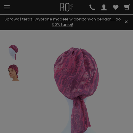
Sprawdź teraz! Wybrane modele w obniżonych cenach - do
×
50% taniej!