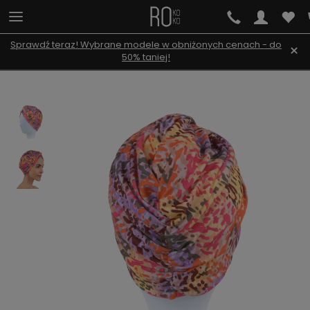
Sprawdź teraz! Wybrane modele w obniżonych cenach - do
×
50% taniej!