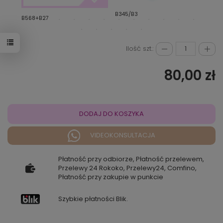
B345/B3
BM10
B568+B27
Ilość szt.:
80,00 zł
DODAJ DO KOSZYKA
VIDEOKONSULTACJA
Płatność przy odbiorze, Płatność przelewem,
Przelewy 24 Rokoko, Przelewy24, Comfino,
Płatność przy zakupie w punkcie
Szybkie płatności Blik.