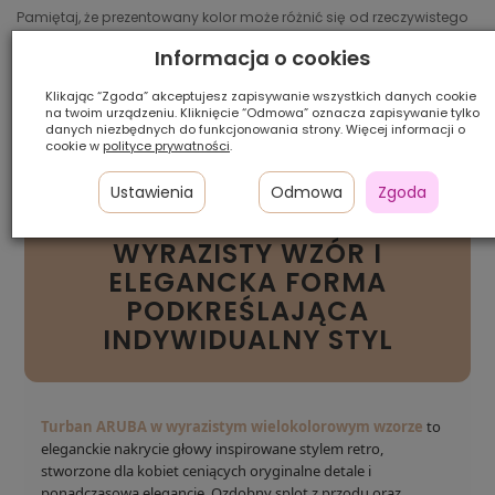
Pamiętaj, że prezentowany kolor może różnić się od rzeczywistego
w zależności od ustawień sprzętu, na którym jest wyświetlany.
Informacja o cookies
Szybka
Raty 0%
Zwrot
Klikając “Zgoda” akceptujesz zapisywanie wszystkich danych cookie
dostawa
z Comfino
do 14 dni
na twoim urządzeniu. Kliknięcie “Odmowa” oznacza zapisywanie tylko
danych niezbędnych do funkcjonowania strony. Więcej informacji o
cookie w
polityce prywatności
.
TURBAN ARUBA
Ustawienia
Odmowa
Zgoda
WIELOKOLOROWY RETRO –
WYRAZISTY WZÓR I
ELEGANCKA FORMA
PODKREŚLAJĄCA
INDYWIDUALNY STYL
Turban ARUBA w wyrazistym wielokolorowym wzorze
to
eleganckie nakrycie głowy inspirowane stylem retro,
stworzone dla kobiet ceniących oryginalne detale i
ponadczasową elegancję. Ozdobny splot z przodu oraz