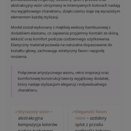
abstrakcyjny wzór utrzymany w intensywnych kolorach nadają
mu wyjątkowego charakteru, dzięki czemu staje się wyrazistym
elementem każdej stylizacji.
Model został wykonany z miękkiej wiskozy bambusowej z
dodatkiem elastanu, co zapewnia przyjemny kontakt ze skórą,
lekkość oraz komfort podczas codziennego użytkowania.
Elastyczny materiał pozwala na naturalne dopasowanie do
kształtu głowy, zachowując estetyczny fason i wygodę
noszenia.
Połączenie artystycznego wzoru, retro inspiracji oraz
komfortowej konstrukcji tworzy wyjątkowy dodatek,
który nadaje stylizacjom elegancji i indywidualnego
charakteru.
✓
Wyrazisty wzór
–
✓
Elegancki fason
abstrakcyjna
retro
– ozdobny
kompozycja kolorów
splot z przodu
nadaje turbanowi
podkreśla kobiecy