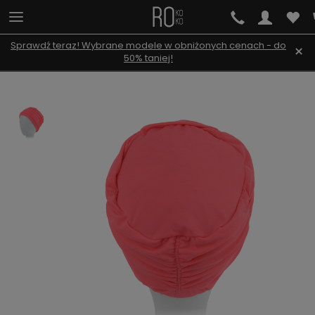
Sprawdź teraz! Wybrane modele w obniżonych cenach - do
×
50% taniej!