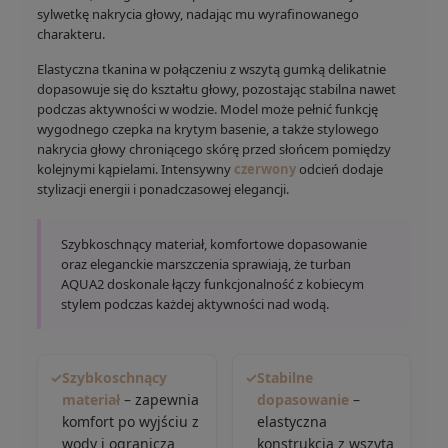
sylwetkę nakrycia głowy, nadając mu wyrafinowanego
charakteru.
Elastyczna tkanina w połączeniu z wszytą gumką delikatnie
dopasowuje się do kształtu głowy, pozostając stabilna nawet
podczas aktywności w wodzie. Model może pełnić funkcję
wygodnego czepka na krytym basenie, a także stylowego
nakrycia głowy chroniącego skórę przed słońcem pomiędzy
kolejnymi kąpielami. Intensywny
czerwony
odcień dodaje
stylizacji energii i ponadczasowej elegancji.
Szybkoschnący materiał, komfortowe dopasowanie
oraz eleganckie marszczenia sprawiają, że turban
AQUA2 doskonale łączy funkcjonalność z kobiecym
stylem podczas każdej aktywności nad wodą.
✓
Szybkoschnący
✓
Stabilne
materiał
– zapewnia
dopasowanie
–
komfort po wyjściu z
elastyczna
wody i ogranicza
konstrukcja z wszytą