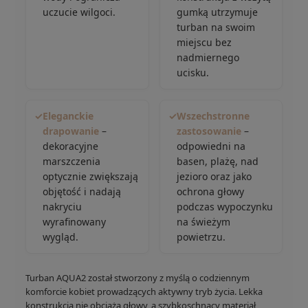
uczucie wilgoci.
gumką utrzymuje
turban na swoim
miejscu bez
nadmiernego
ucisku.
✓
Eleganckie
✓
Wszechstronne
drapowanie
–
zastosowanie
–
dekoracyjne
odpowiedni na
marszczenia
basen, plażę, nad
optycznie zwiększają
jezioro oraz jako
objętość i nadają
ochrona głowy
nakryciu
podczas wypoczynku
wyrafinowany
na świeżym
wygląd.
powietrzu.
Turban AQUA2 został stworzony z myślą o codziennym
komforcie kobiet prowadzących aktywny tryb życia. Lekka
konstrukcja nie obciąża głowy, a szybkoschnący materiał