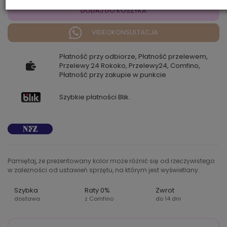
DODAJ DO KOSZYKA
VIDEOKONSULTACJA
Płatność przy odbiorze, Płatność przelewem,
Przelewy 24 Rokoko, Przelewy24, Comfino,
Płatność przy zakupie w punkcie
Szybkie płatności Blik.
Pamiętaj, że prezentowany kolor może różnić się od rzeczywistego
w zależności od ustawień sprzętu, na którym jest wyświetlany.
Szybka
Raty 0%
Zwrot
dostawa
z Comfino
do 14 dni