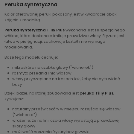
Peruka syntetyczna
Kolor oferowanej peruki pokazany jest w kwadracie obok
zdjęcia z modelką.
Peruka syntetyczna Tilly Plus
wykonana jest ze specjalnego
włókna, które doskonale imituje prawdziwe włosy. Fryzura jest
łatwa w pielęgnacji, zachowuje kształt i nie wymaga
modelowania.
Bazę tego modelu cechuje:
mikroskóra na czubku głowy ("wicherek")
rozmyta przednia linia włosów
włosy przyczepiane na tresach tak, żeby nie było widać
bazy
Dzięki bazie, na której zbudowana jest
peruka Tilly Plus
,
zyskujesz:
naturalny prześwit skóry w miejscu rozejścia się włosów
("wicherka")
wrażenie, że na linii czoła włosy wyrastają z prawdziwej
skóry głowy
możliwość noszenia fryzury bez grzywki