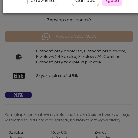
Ustawienia
Odmowa
Zgoda
Zapytaj o dostępność
VIDEOKONSULTACJA
Płatność przy odbiorze, Płatność przelewem,
Przelewy 24 Rokoko, Przelewy24, Comfino,
Płatność przy zakupie w punkcie
Szybkie płatności Blik.
Pamiętaj, że prezentowany kolor może różnić się od rzeczywistego
w zależności od ustawień sprzętu, na którym jest wyświetlany.
Szybka
Raty 0%
Zwrot
dostawa
z Comfino
do 14 dni