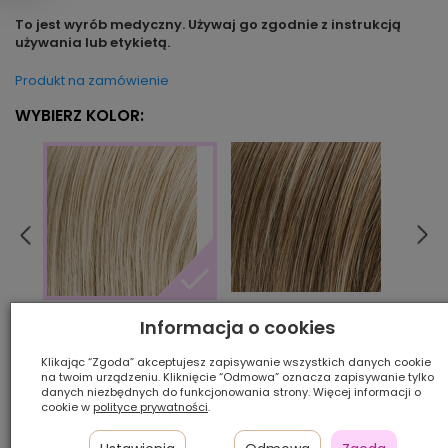
To jest wyrób medyczny. Używaj go zgodnie z instrukcją
używania lub etykietą.
Produkt na zamówienie
WYBIERZ KOLOR:
sand/mix
dark
champagne/mix
Informacja o cookies
Klikając “Zgoda” akceptujesz zapisywanie wszystkich danych cookie
na twoim urządzeniu. Kliknięcie “Odmowa” oznacza zapisywanie tylko
Ilość szt.:
danych niezbędnych do funkcjonowania strony. Więcej informacji o
cookie w
polityce prywatności
.
2 000,00 zł