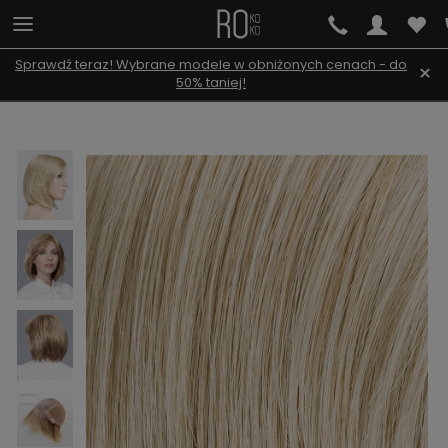
Sprawdź teraz! Wybrane modele w obniżonych cenach - do
×
50% taniej!