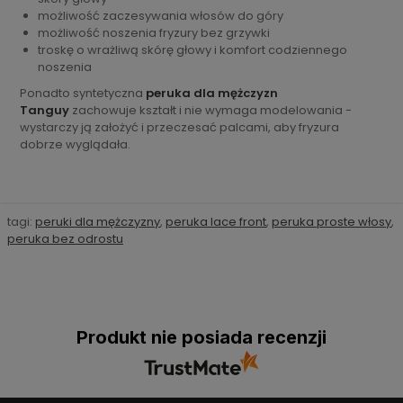
możliwość zaczesywania włosów do góry
możliwość noszenia fryzury bez grzywki
troskę o wrażliwą skórę głowy i komfort codziennego
noszenia
Ponadto syntetyczna
peruka dla mężczyzn
Tanguy
zachowuje kształt i nie wymaga modelowania -
wystarczy ją założyć i przeczesać palcami, aby fryzura
dobrze wyglądała.
tagi:
peruki dla mężczyzny
,
peruka lace front
,
peruka proste włosy
,
peruka bez odrostu
Produkt nie posiada recenzji