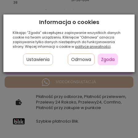
51-56-60H
4/6
38
Informacja o cookies
Ilość szt.:
Klikając “Zgoda” akceptujesz zapisywanie wszystkich danych
585,00 zł
cookie na twoim urządzeniu. Kliknięcie “Odmowa” oznacza
zapisywanie tylko danych niezbędnych do funkcjonowania
strony. Więcej informacji o cookie w
polityce prywatności
.
Cena katalogowa:
900,00 zł
-35%
Ustawienia
Odmowa
Zgoda
DODAJ DO KOSZYKA
VIDEOKONSULTACJA
Płatność przy odbiorze, Płatność przelewem,
Przelewy 24 Rokoko, Przelewy24, Comfino,
Płatność przy zakupie w punkcie
Szybkie płatności Blik.