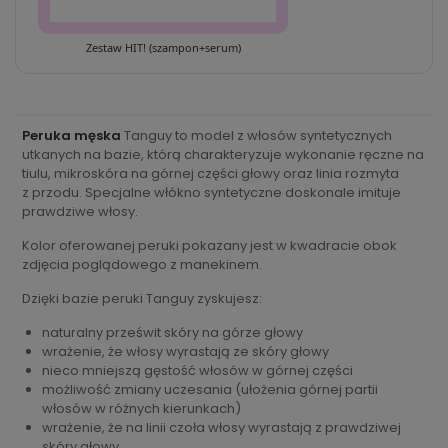
Zestaw HIT! (szampon+serum)
Peruka męska
Tanguy to model z włosów syntetycznych
utkanych na bazie, którą charakteryzuje wykonanie ręczne na
tiulu, mikroskóra na górnej części głowy oraz linia rozmyta
z przodu. Specjalne włókno syntetyczne doskonale imituje
prawdziwe włosy.
Kolor oferowanej peruki pokazany jest w kwadracie obok
zdjęcia poglądowego z manekinem.
Dzięki bazie peruki Tanguy zyskujesz:
naturalny prześwit skóry na górze głowy
wrażenie, że włosy wyrastają ze skóry głowy
nieco mniejszą gęstość włosów w górnej części
możliwość zmiany uczesania (ułożenia górnej partii
włosów w różnych kierunkach)
wrażenie, że na linii czoła włosy wyrastają z prawdziwej
skóry głowy