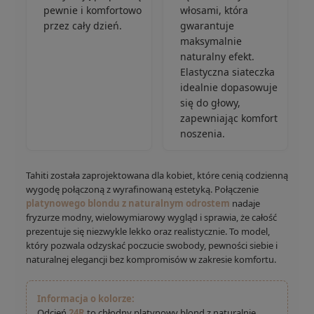
pewnie i komfortowo
włosami, która
przez cały dzień.
gwarantuje
maksymalnie
naturalny efekt.
Elastyczna siateczka
idealnie dopasowuje
się do głowy,
zapewniając komfort
noszenia.
Tahiti została zaprojektowana dla kobiet, które cenią codzienną
wygodę połączoną z wyrafinowaną estetyką. Połączenie
platynowego blondu z naturalnym odrostem
nadaje
fryzurze modny, wielowymiarowy wygląd i sprawia, że całość
prezentuje się niezwykle lekko oraz realistycznie. To model,
który pozwala odzyskać poczucie swobody, pewności siebie i
naturalnej elegancji bez kompromisów w zakresie komfortu.
Informacja o kolorze:
Odcień
24R
to chłodny platynowy blond z naturalnie