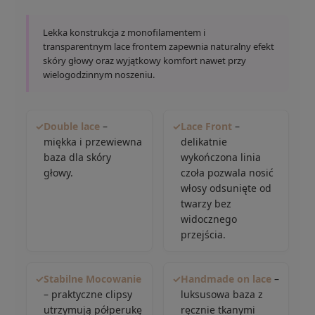
Lekka konstrukcja z monofilamentem i
transparentnym lace frontem zapewnia naturalny efekt
skóry głowy oraz wyjątkowy komfort nawet przy
wielogodzinnym noszeniu.
✓
Double lace
–
✓
Lace Front
–
miękka i przewiewna
delikatnie
baza dla skóry
wykończona linia
głowy.
czoła pozwala nosić
włosy odsunięte od
twarzy bez
widocznego
przejścia.
✓
Stabilne Mocowanie
✓
Handmade on lace
–
– praktyczne clipsy
luksusowa baza z
utrzymują półperukę
ręcznie tkanymi