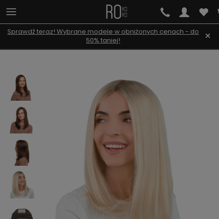
Sprawdź teraz! Wybrane modele w obniżonych cenach - do
×
50% taniej!