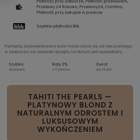
Płatność przy odbiorze, Płatność przelewem,
Przelewy 24 Rokoko, Przelewy24, Comfino,
Płatność przy zakupie w punkcie
Szybkie płatności Blik.
Pamiętaj, że prezentowany kolor może różnić się od rzeczywistego
w zależności od ustawień sprzętu, na którym jest wyświetlany.
Szybka
Raty 0%
Zwrot
dostawa
z Comfino
do 14 dni
TAHITI THE PEARLS —
PLATYNOWY BLOND Z
NATURALNYM ODROSTEM I
LUKSUSOWYM
WYKOŃCZENIEM