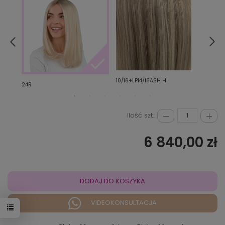
10/16+LP14/16ASH H
10/16
24R
Ilość szt.:
6 840,00 zł
DODAJ DO KOSZYKA
VIDEOKONSULTACJA