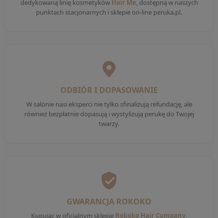
dedykowaną linię kosmetyków
Hair Me
, dostępną w naszych
punktach stacjonarnych i sklepie on-line peruka.pl.
ODBIÓR I DOPASOWANIE
W salonie nasi eksperci nie tylko sfinalizują refundację, ale
również bezpłatnie dopasują i wystylizują perukę do Twojej
twarzy.
GWARANCJA ROKOKO
Kupując w oficjalnym sklepie
Rokoko Hair Company
,